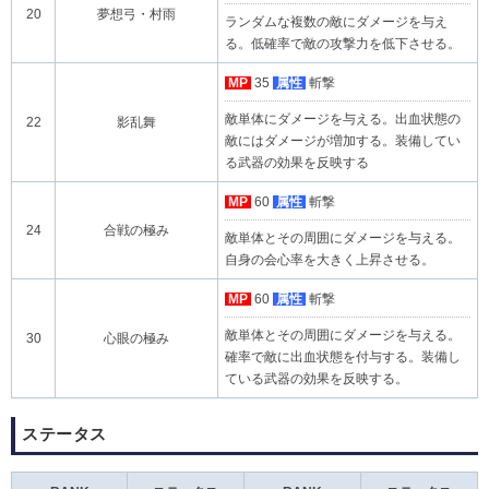
20
夢想弓・村雨
ランダムな複数の敵にダメージを与え
る。低確率で敵の攻撃力を低下させる。
MP
35
属性
斬撃
敵単体にダメージを与える。出血状態の
22
影乱舞
敵にはダメージが増加する。装備してい
る武器の効果を反映する
MP
60
属性
斬撃
24
合戦の極み
敵単体とその周囲にダメージを与える。
自身の会心率を大きく上昇させる。
MP
60
属性
斬撃
敵単体とその周囲にダメージを与える。
30
心眼の極み
確率で敵に出血状態を付与する。装備し
ている武器の効果を反映する。
ステータス