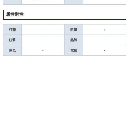
属性耐性
打撃
-
斬撃
↑
銃撃
-
熱気
-
冷気
-
電気
-