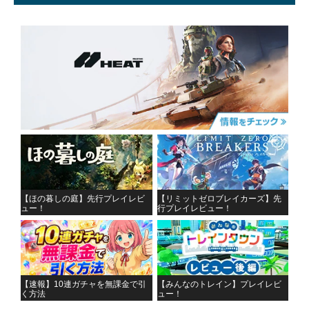
【ほの暮しの庭】先行プレイレビ
【リミットゼロブレイカーズ】先
ュー！
行プレイレビュー！
【速報】10連ガチャを無課金で引
【みんなのトレイン】プレイレビ
く方法
ュー！