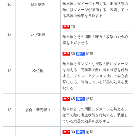
敵単体にダメージを与える。出血状態の
10
残影刻み
敵にはダメージが増加する。装備してい
る武器の効果を反映する
MP
20
12
いざ出陣
敵単体とその周囲の味方の攻撃力や会心
率を上昇させる
MP
30
属性
斬撃
敵単体とランダムな複数の敵にダメージ
を与える。高確率で敵に出血状態を付与
15
松竹梅
する。ジャストアクション成功で会心攻
撃になる。装備している武器の効果を反
映する
MP
45
属性
斬撃
敵単体とその周囲にダメージを与える。
18
居合・新円斬り
確率で敵に出血状態を付与する。装備し
ている武器の効果を反映する
MP
30
属性
射撃