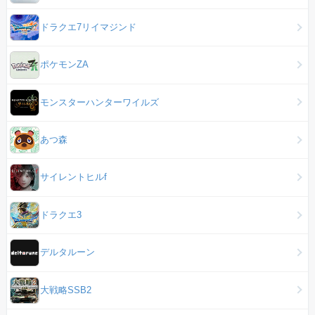
ドラクエ7リイマジンド
ポケモンZA
モンスターハンターワイルズ
あつ森
サイレントヒルf
ドラクエ3
デルタルーン
大戦略SSB2