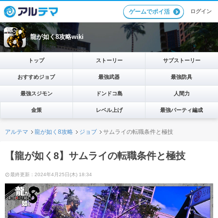
ログイン
ゲームでポイ活
龍が如く8攻略wiki
トップ
ストーリー
サブストーリー
おすすめジョブ
最強武器
最強防具
最強スジモン
ドンドコ島
人間力
金策
レベル上げ
最強パーティ編成
アルテマ
龍が如く8攻略
ジョブ
サムライの転職条件と極技
【龍が如く8】サムライの転職条件と極技
最終更新：2024年4月25日(木) 18:34