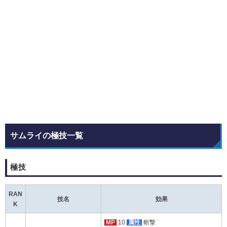
サムライの極技一覧
極技
RAN
技名
効果
K
MP
10
属性
斬撃