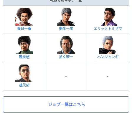
転職可能キャラ一覧
春日一番
桐生一馬
エリックトミザワ
難波悠
足立宏一
ハンジュンギ
-
-
趙天佑
ジョブ一覧はこちら