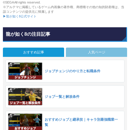
©SEGA All rights reserved.
※アルテマに掲載しているゲーム内画像の著作権、商標権その他の知的財産権は、当
該コンテンツの提供元に帰属します
▶龍が如く8公式サイト
龍が如く8の注目記事
おすすめ記事
人気ページ
ジョブチェンジのやり方と転職条件
ジョブ一覧と解放条件
おすすめジョブと継承技｜キャラ別最強職業一
覧