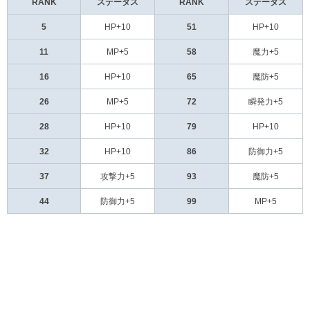
RANK
ステータス
RANK
ステータス
5
HP+10
51
HP+10
11
MP+5
58
魔力+5
16
HP+10
65
魔防+5
26
MP+5
72
瞬発力+5
28
HP+10
79
HP+10
32
HP+10
86
防御力+5
37
攻撃力+5
93
魔防+5
44
防御力+5
99
MP+5