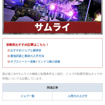
攻略班おすすめ記事はこちら！
・
おすすめジョブと継承技
・
最強武器と素材の入手方法
・
サブストーリー攻略
/
ドンドコ島の攻略
龍が如く8のサムライの極技と転職条件をご紹介。ジョブの転職可能なキャラや
特徴についても記載しています。
関連記事
ジョブ一覧
人間力の上げ方