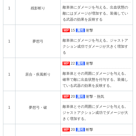
敵単体にダメージを与える。出血状態の
1
残影斬り
敵にはダメージが増加する。装備してい
る武器の効果を反映する
MP
15
属性
射撃
敵単体にダメージを与える。ジャストア
1
夢想弓
クション成功でダメージが大きく増加す
る
MP
22
属性
射撃
敵単体とその周囲にダメージを与える。
1
居合・疾風斬り
確率で敵に出血状態を付与する。装備し
ている武器の効果を反映する。
MP
20
属性
射撃・熱気
敵単体とその周囲にダメージを与える。
1
夢想弓・破
ジャストアクション成功でダメージが大
きく増加する。
MP
20
属性
斬撃