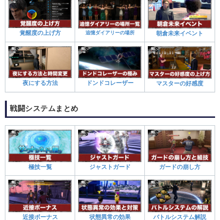
覚醒度の上げ方
追憶ダイアリーの場所
朝倉未来イベント
夜にする方法
ドンドコレーザー
マスターの好感度
戦闘システムまとめ
極技一覧
ジャストガード
ガードの崩し方
近接ボーナス
状態異常の効果
バトルシステム解説