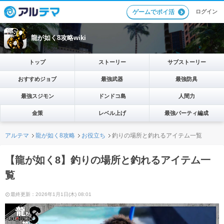
ログイン
ゲームでポイ活
龍が如く8攻略wiki
トップ
ストーリー
サブストーリー
おすすめジョブ
最強武器
最強防具
最強スジモン
ドンドコ島
人間力
金策
レベル上げ
最強パーティ編成
アルテマ
龍が如く8攻略
お役立ち
釣りの場所と釣れるアイテム一覧
【龍が如く8】釣りの場所と釣れるアイテム一
覧
最終更新：2026年1月1日(木) 08:01