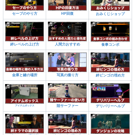
セーブのやり方
HP回復
おみくじショップ
絆レベルの上げ方
人間力おすすめ
食事コンボ
金庫と鍵の場所
写真の撮り方
絆ビンゴの埋め方
陸サーファー
デリバリーヘルプ
アイテムボックス