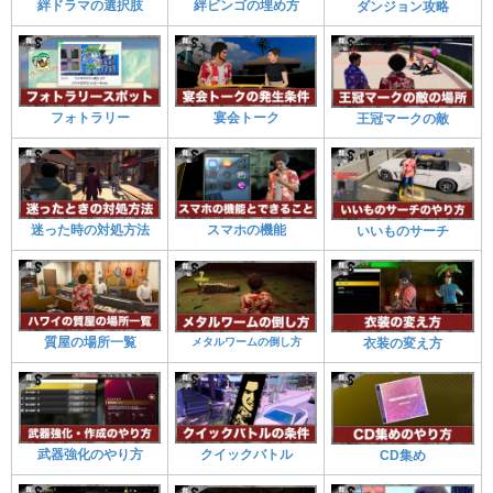
絆ドラマの選択肢
絆ビンゴの埋め方
ダンジョン攻略
フォトラリー
宴会トーク
王冠マークの敵
迷った時の対処方法
スマホの機能
いいものサーチ
質屋の場所一覧
メタルワームの倒し方
衣装の変え方
武器強化のやり方
クイックバトル
CD集め