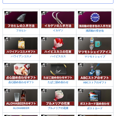
フカヒレ
イカゲソ
浅田飴の空き缶
ハワイアンコスメ
ハイビスカス
マツモトシェイブ
点心詰め合わせギフト
たばこ詰め合わせ
ABCストアのギフト
ALOHABEER
プルメリアの花束
ポストカード