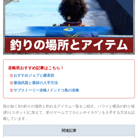
攻略班おすすめ記事はこちら！
・
おすすめジョブと継承技
・
最強武器と素材の入手方法
・
サブストーリー攻略
/
ドンドコ島の攻略
龍が如く8の釣りの場所と釣れるアイテム一覧をご紹介。ハワイと横浜の釣り場
(釣りスポット)に加えて、釣りゲームでフカヒレやイカゲソを入手する方法も記
載しています。
関連記事