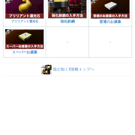
ブリリアント運光石
強化鉄鋼
普通のお歳暮
-
‐
スーパーお歳暮
龍が如く8攻略トップへ