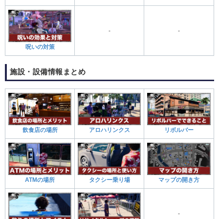
‐
‐
呪いの対策
施設・設備情報まとめ
飲食店の場所
アロハリンクス
リボルバー
ATMの場所
タクシー乗り場
マップの開き方
-