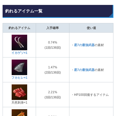
釣れるアイテム一覧
釣れるアイテム
入手確率
使い道
0.74%
・
星7の最強武器
の素材
(1回/136回)
イカゲソ×1
1.47%
・
星7の最強武器
の素材
(2回/136回)
フカヒレ×1
2.21%
・HP100回復するアイテム
(3回/136回)
天然刺身×1