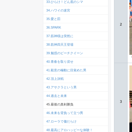
33.ひらけ！どん底のシマ
34.ハワイの迷宮
35.愛と罰
2
36.SPARK
37.筋神様は突然に
38.筋神四天王登場
39.魅惑のビーチクイーン
40.青春を取り戻せ
41.殺意の極動に目覚めた男
42.頂上決戦
43.アサクラという男
44.過去と未来
3
45.最後の真剣勝負
46.未来を背負って立つ男
47.ローラで傷だらけ
48.最高にアロハッピーな体験！