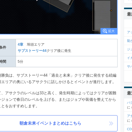
最
ア
龍
4章
埠頭エリア
条件
ジ
サブストーリー44
クリア後に発生
イ
時間
5分
サ
剣勝負は、サブストーリー44「過去と未来」クリア後に発生する続編
頭エリアの奥にいるアサクラに話しかけるとイベントが進行します。
て、アサクラのレベルは33と高く、発生時期によってはクリアが困難
最
ンジョンで春日のレベルを上げる、またはジョブや装備を整えてから
バ
ことをおすすめします。
に
ア
に
朝倉未来イベントまとめはこちら
C