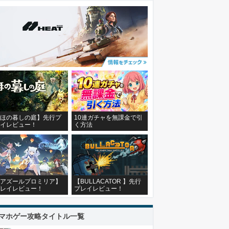
ほの暮しの庭】先行プ
10連ガチャを無課金で引
イレビュー！
く方法
アズールプロミリア】
【BULLACATOR 】先行
レイレビュー！
プレイレビュー！
マホゲー攻略タイトル一覧