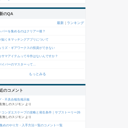
新のQA
最新
|
ランキング
ッパーを集めるのはクリアー後？
が如く８マッチングアプリについて
ュリズ・ギアワークスの投資ができない
カサマアイテムって今作はないんですか？
バイバーのマスターって…
もっとみる
近のコメント
グ・不具合報告掲示板
名無しのスジモン
より
ナコンダエスケープの攻略と発生条件｜サブストーリー26
名無しのスジモン
より
D集めのやり方・入手方法一覧のコメント一覧