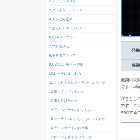
2.スジモンマスター
3.クレイジーデリバリー
4.チトセの正体
5.よろしくマイフレンド
6.OKAサーファー
7.マチコさん
発生
8.不審者スナップ
9.初恋はレモネード味
所要
10.ピーチにまつわる
最期の真
11.トロピカルレストランへようこそ
です。埠
12.優しくしてくれた人
注意とし
13.嵐を呼びたい男
です。ダ
14.アロハビーチのおまじない
挑戦する
15.サムライのお供してもいいですか
16.ライフガードのお仕事
17.ビーチを守るということ