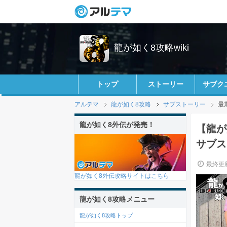
龍が如く8攻略wiki
トップ
ストーリー
サブク
アルテマ
龍が如く8攻略
サブストーリー
最
龍が如く8外伝が発売！
【龍が
サブス
最終更新
龍が如く8外伝攻略サイトはこちら
龍が如く8攻略メニュー
龍が如く8攻略トップ