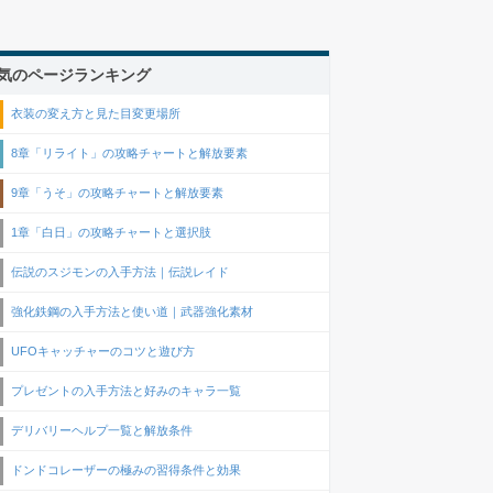
気のページランキング
衣装の変え方と見た目変更場所
8章「リライト」の攻略チャートと解放要素
9章「うそ」の攻略チャートと解放要素
1章「白日」の攻略チャートと選択肢
伝説のスジモンの入手方法｜伝説レイド
強化鉄鋼の入手方法と使い道｜武器強化素材
UFOキャッチャーのコツと遊び方
プレゼントの入手方法と好みのキャラ一覧
デリバリーヘルプ一覧と解放条件
ドンドコレーザーの極みの習得条件と効果