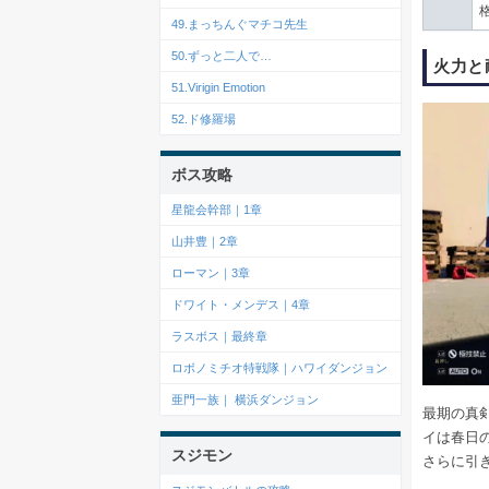
49.まっちんぐマチコ先生
50.ずっと二人で…
火力と
51.Virigin Emotion
52.ド修羅場
ボス攻略
星龍会幹部｜1章
山井豊｜2章
ローマン｜3章
ドワイト・メンデス｜4章
ラスボス｜最終章
ロボノミチオ特戦隊｜ハワイダンジョン
亜門一族｜ 横浜ダンジョン
最期の真
イは春日
スジモン
さらに引