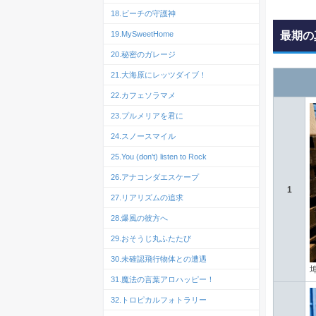
18.ビーチの守護神
19.MySweetHome
最期の
20.秘密のガレージ
21.大海原にレッツダイブ！
22.カフェソラマメ
23.プルメリアを君に
24.スノースマイル
25.You (don't) listen to Rock
26.アナコンダエスケープ
1
27.リアリズムの追求
28.爆風の彼方へ
29.おそうじ丸ふたたび
30.未確認飛行物体との遭遇
31.魔法の言葉アロハッピー！
32.トロピカルフォトラリー