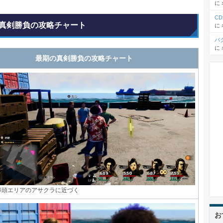
に
C
真剣勝負の攻略チャート
に
バ
に
最期の真剣勝負の攻略チャート
埠頭エリアのアサクラに近づく
お