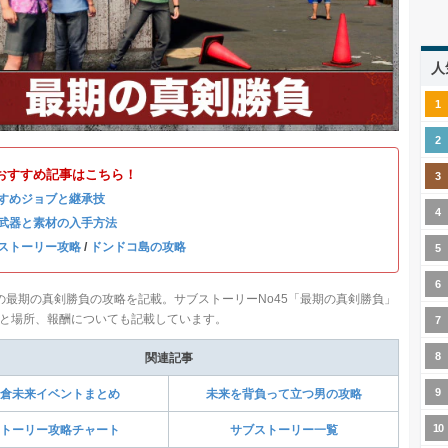
人
おすすめ記事はこちら！
すめジョブと継承技
武器と素材の入手方法
ストーリー攻略
/
ドンドコ島の攻略
の最期の真剣勝負の攻略を記載。サブストーリーNo45「最期の真剣勝負」
と場所、報酬についても記載しています。
関連記事
倉未来イベントまとめ
未来を背負って立つ男の攻略
トーリー攻略チャート
サブストーリー一覧