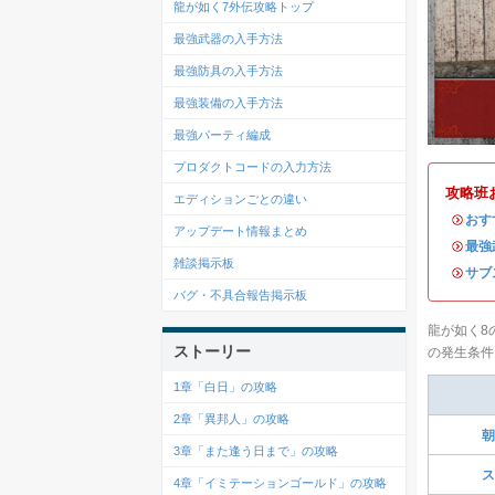
龍が如く7外伝攻略トップ
最強武器の入手方法
最強防具の入手方法
最強装備の入手方法
最強パーティ編成
プロダクトコードの入力方法
攻略班
エディションごとの違い
・
おす
アップデート情報まとめ
・
最強
雑談掲示板
・
サブ
バグ・不具合報告掲示板
龍が如く8
ストーリー
の発生条件
1章「白日」の攻略
2章「異邦人」の攻略
朝
3章「また逢う日まで」の攻略
ス
4章「イミテーションゴールド」の攻略