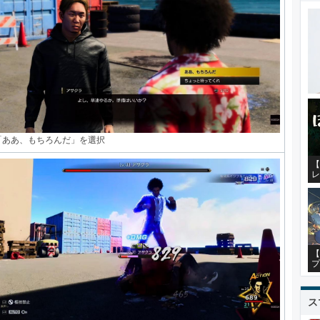
「ああ、もちろんだ」を選択
【
レ
【
プ
ス