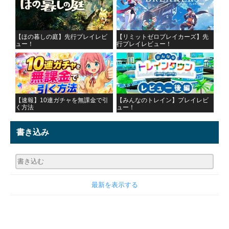
【ほの暮しの庭】先行プレイレビ
【リミットゼロブレイカーズ】先
ュー！
行プレイレビュー！
【速報】10連ガチャを無課金で引
【みんなのトレイン】プレイレビ
く方法
ュー！
書き込み
最新を表示する