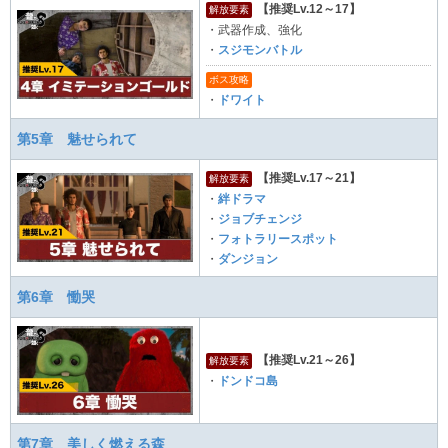
【推奨Lv.12～17】
解放要素
・武器作成、強化
・
スジモンバトル
ボス攻略
・
ドワイト
第5章 魅せられて
【推奨Lv.17～21】
解放要素
・
絆ドラマ
・
ジョブチェンジ
・
フォトラリースポット
・
ダンジョン
第6章 慟哭
【推奨Lv.21～26】
解放要素
・
ドンドコ島
第7章 美しく燃える森