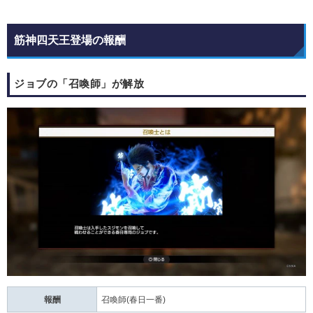
筋神四天王登場の報酬
ジョブの「召喚師」が解放
報酬
召喚師(春日一番)