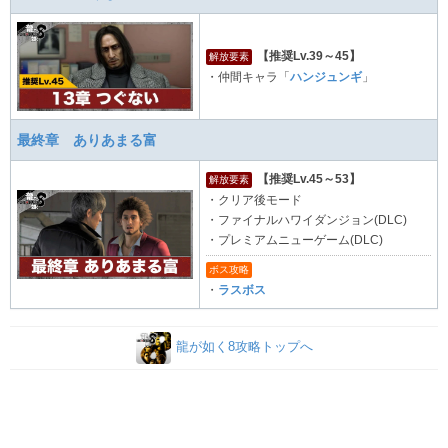
【推奨Lv.39～45】
解放要素
・仲間キャラ「
ハンジュンギ
」
最終章 ありあまる富
【推奨Lv.45～53】
解放要素
・クリア後モード
・ファイナルハワイダンジョン(DLC)
・プレミアムニューゲーム(DLC)
ボス攻略
・
ラスボス
龍が如く8攻略トップへ