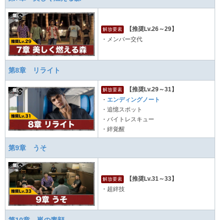
【推奨Lv.26～29】
解放要素
・メンバー交代
第8章 リライト
【推奨Lv.29～31】
解放要素
・
エンディングノート
・追憶スポット
・バイトレスキュー
・絆覚醒
第9章 うそ
【推奨Lv.31～33】
解放要素
・超絆技
第10章 嵐の素顔