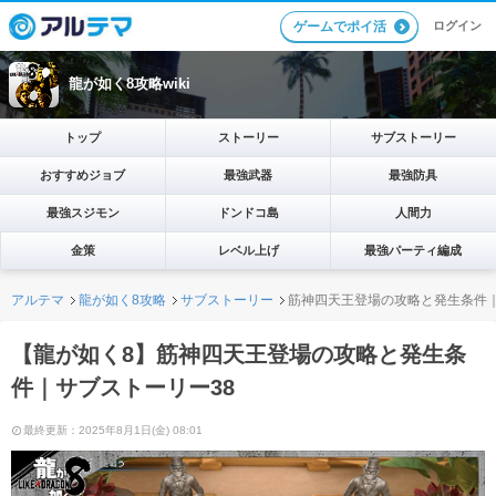
ログイン
ゲームでポイ活
龍が如く8攻略wiki
トップ
ストーリー
サブストーリー
おすすめジョブ
最強武器
最強防具
最強スジモン
ドンドコ島
人間力
金策
レベル上げ
最強パーティ編成
アルテマ
龍が如く8攻略
サブストーリー
筋神四天王登場の攻略と発生条件｜
【龍が如く8】筋神四天王登場の攻略と発生条
件｜サブストーリー38
最終更新：2025年8月1日(金) 08:01