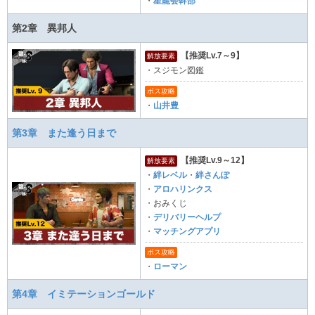
・
星龍会幹部
第2章 異邦人
【推奨Lv.7～9】
解放要素
・スジモン図鑑
ボス攻略
・
山井豊
第3章 また逢う日まで
【推奨Lv.9～12】
解放要素
・
絆レベル
・
絆さんぽ
・
アロハリンクス
・おみくじ
・
デリバリーヘルプ
・
マッチングアプリ
ボス攻略
・
ローマン
第4章 イミテーションゴールド