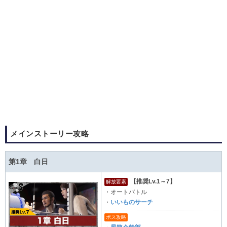
メインストーリー攻略
第1章 白日
【推奨Lv.1～7】
解放要素
・オートバトル
・
いいものサーチ
ボス攻略