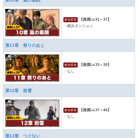
【推奨Lv.31～37】
解放要素
・横浜ダンジョン
第11章 祭りのあと
【推奨Lv.33～39】
解放要素
・なし
第12章 粉雪
【推奨Lv.37～44】
解放要素
・なし
第13章 つぐない