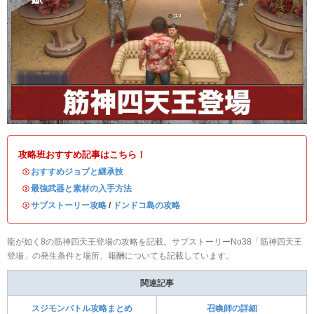
攻略班おすすめ記事はこちら！
・
おすすめジョブと継承技
・
最強武器と素材の入手方法
・
サブストーリー攻略
/
ドンドコ島の攻略
龍が如く8の筋神四天王登場の攻略を記載。サブストーリーNo38「筋神四天王
登場」の発生条件と場所、報酬についても記載しています。
関連記事
スジモンバトル攻略まとめ
召喚師の詳細