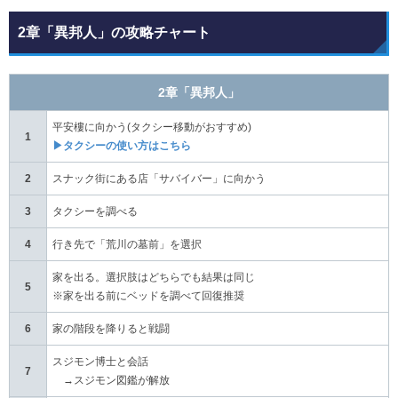
2章「異邦人」の攻略チャート
2章「異邦人」
平安樓に向かう(タクシー移動がおすすめ)
1
▶タクシーの使い方はこちら
スナック街にある店「サバイバー」に向かう
2
タクシーを調べる
3
行き先で「荒川の墓前」を選択
4
家を出る。選択肢はどちらでも結果は同じ
5
※家を出る前にベッドを調べて回復推奨
家の階段を降りると戦闘
6
スジモン博士と会話
7
→スジモン図鑑が解放