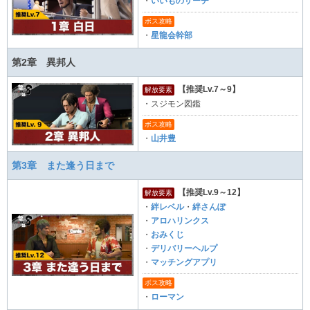
・
いいものサーチ
ボス攻略
・
星龍会幹部
第2章 異邦人
【推奨Lv.7～9】
解放要素
・スジモン図鑑
ボス攻略
・
山井豊
第3章 また逢う日まで
【推奨Lv.9～12】
解放要素
・
絆レベル
・
絆さんぽ
・
アロハリンクス
・
おみくじ
・
デリバリーヘルプ
・
マッチングアプリ
ボス攻略
・
ローマン