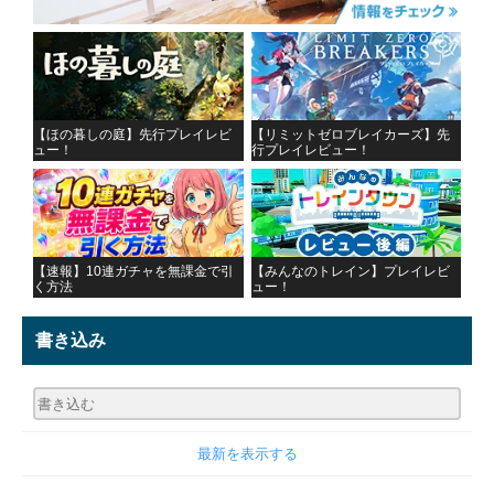
【ほの暮しの庭】先行プレイレビ
【リミットゼロブレイカーズ】先
ュー！
行プレイレビュー！
【速報】10連ガチャを無課金で引
【みんなのトレイン】プレイレビ
く方法
ュー！
書き込み
最新を表示する