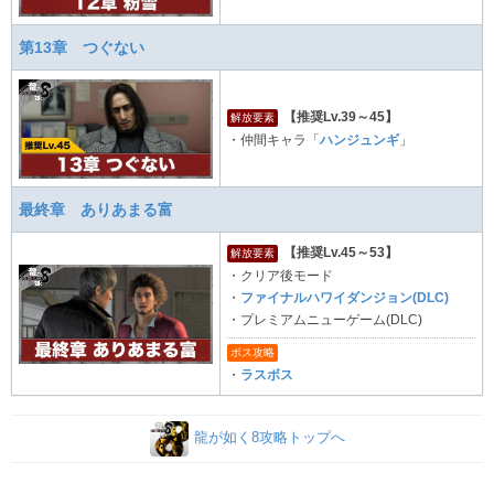
第13章 つぐない
【推奨Lv.39～45】
解放要素
・仲間キャラ「
ハンジュンギ
」
最終章 ありあまる富
【推奨Lv.45～53】
解放要素
・クリア後モード
・
ファイナルハワイダンジョン(DLC)
・プレミアムニューゲーム(DLC)
ボス攻略
・
ラスボス
龍が如く8攻略トップへ