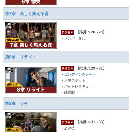
第7章 美しく燃える森
【推奨Lv.26～29】
解放要素
・メンバー交代
第8章 リライト
【推奨Lv.29～31】
解放要素
・
エンディングノート
・追憶スポット
・バイトレスキュー
・絆覚醒
第9章 うそ
【推奨Lv.31～33】
解放要素
・超絆技