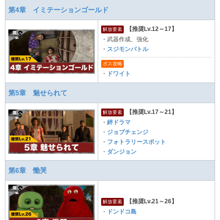
第4章 イミテーションゴールド
【推奨Lv.12～17】
解放要素
・武器作成、強化
・
スジモンバトル
ボス攻略
・
ドワイト
第5章 魅せられて
【推奨Lv.17～21】
解放要素
・
絆ドラマ
・
ジョブチェンジ
・
フォトラリースポット
・
ダンジョン
第6章 慟哭
【推奨Lv.21～26】
解放要素
・
ドンドコ島