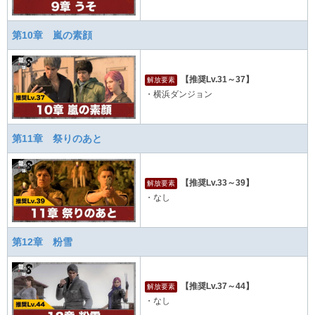
第10章 嵐の素顔
【推奨Lv.31～37】
解放要素
・横浜ダンジョン
第11章 祭りのあと
【推奨Lv.33～39】
解放要素
・なし
第12章 粉雪
【推奨Lv.37～44】
解放要素
・なし