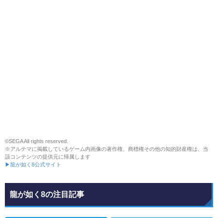
©SEGA All rights reserved.
※アルテマに掲載しているゲーム内画像の著作権、商標権その他の知的財産権は、当
該コンテンツの提供元に帰属します
▶龍が如く8公式サイト
龍が如く8の注目記事