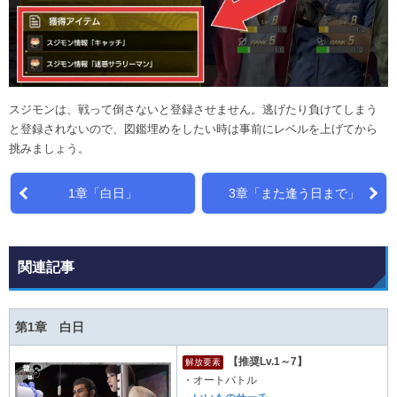
スジモンは、戦って倒さないと登録させません。逃げたり負けてしまう
と登録されないので、図鑑埋めをしたい時は事前にレベルを上げてから
挑みましょう。
1章「白日」
3章「また逢う日まで」
関連記事
第1章 白日
【推奨Lv.1～7】
解放要素
・オートバトル