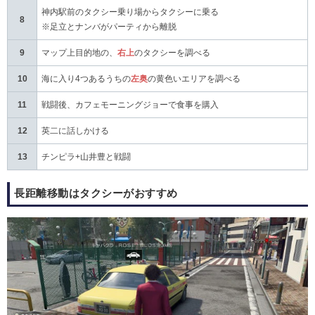
神内駅前のタクシー乗り場からタクシーに乗る
8
※足立とナンバがパーティから離脱
マップ上目的地の、
右上
のタクシーを調べる
9
海に入り4つあるうちの
左奥
の黄色いエリアを調べる
10
戦闘後、カフェモーニングジョーで食事を購入
11
英二に話しかける
12
チンピラ+山井豊と戦闘
13
長距離移動はタクシーがおすすめ