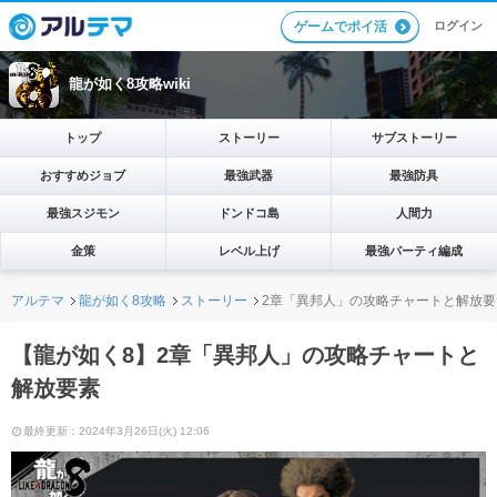
ログイン
ゲームでポイ活
龍が如く8攻略wiki
トップ
ストーリー
サブストーリー
おすすめジョブ
最強武器
最強防具
最強スジモン
ドンドコ島
人間力
金策
レベル上げ
最強パーティ編成
アルテマ
龍が如く8攻略
ストーリー
2章「異邦人」の攻略チャートと解放要
【龍が如く8】2章「異邦人」の攻略チャートと
解放要素
最終更新：2024年3月26日(火) 12:06