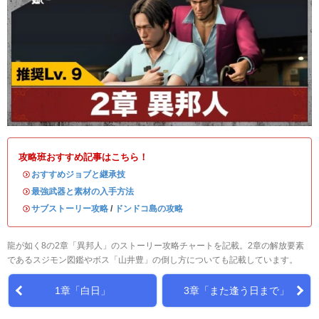
攻略班おすすめ記事はこちら！
・
おすすめジョブと継承技
・
最強武器と素材の入手方法
・
サブストーリー攻略
/
ドンドコ島の攻略
龍が如く8の2章「異邦人」のストーリー攻略チャートを記載。2章の解放要素
であるスジモン図鑑やボス「山井豊」の倒し方についても記載しています。
1章「白日」
3章「また逢う日まで」