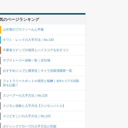
気のページランキング
山井豊のプロフィールと声優
キワミ・レッドの入手方法｜No.130
不審者スナップの場所とハイスコアを出すコツ
サブストーリー攻略一覧｜全52個
おすすめジョブと継承技｜キャラ別最強職業一覧
フォトラリースポットの場所と報酬｜全8エリア110箇
所を記載！
スジベアーの入手方法｜No.125
スジモン攻略と入手方法【スジモンバトル】
スジどすこいの入手方法｜No.122
ボクシンググローブの入手方法と性能