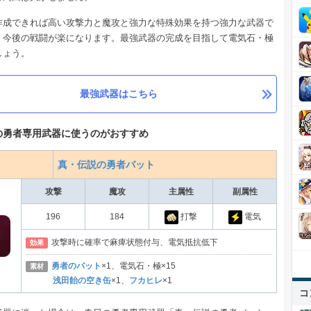
作成できれば高い攻撃力と魔攻と強力な特殊効果を持つ強力な武器で
、今後の戦闘が楽になります。最強武器の完成を目指して電気石・極
しょう。
最強武器はこちら
の勇者専用武器に使うのがおすすめ
真・伝説の勇者バット
攻撃
魔攻
主属性
副属性
196
184
打撃
電気
攻撃時に確率で麻痺状態付与、電気抵抗低下
効果
勇者のバット
×1、電気石・極×15
素材
浅田飴の空き缶
×1、
フカヒレ
×1
コ