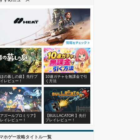
ほの暮しの庭】先行プ
10連ガチャを無課金で引
イレビュー！
く方法
アズールプロミリア】
【BULLACATOR 】先行
レイレビュー！
プレイレビュー！
マホゲー攻略タイトル一覧