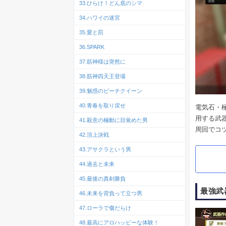
33.ひらけ！どん底のシマ
34.ハワイの迷宮
35.愛と罰
36.SPARK
37.筋神様は突然に
38.筋神四天王登場
39.魅惑のビーチクイーン
40.青春を取り戻せ
電気石・
用する武
41.殺意の極動に目覚めた男
周回でコ
42.頂上決戦
43.アサクラという男
44.過去と未来
45.最後の真剣勝負
最強武
46.未来を背負って立つ男
47.ローラで傷だらけ
48.最高にアロハッピーな体験！