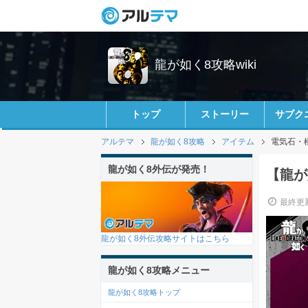
龍が如く8攻略wiki
トップ
ストーリー
サブク
アルテマ
龍が如く8攻略
アイテム
電気石・
龍が如く8外伝が発売！
【龍が
最終更新
龍が如く8外伝攻略サイトはこちら
龍が如く8攻略メニュー
龍が如く8攻略トップ