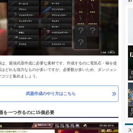
極は、最強武器作成に必要な素材です。作成するのに電気石・極を使
器はどれも強力なものが多いですが、必要数が多いため、ダンジョン
【
ツコツと集めましょう。
レ
武器作成のやり方はこちら
【
器を一つ作るのに15個必要
プ
ス