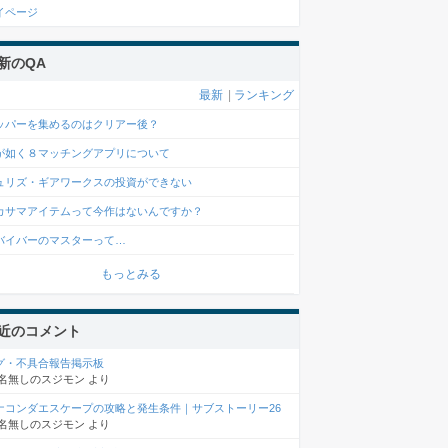
イページ
新のQA
最新
|
ランキング
ッパーを集めるのはクリアー後？
が如く８マッチングアプリについて
ュリズ・ギアワークスの投資ができない
カサマアイテムって今作はないんですか？
バイバーのマスターって…
もっとみる
近のコメント
グ・不具合報告掲示板
名無しのスジモン
より
ナコンダエスケープの攻略と発生条件｜サブストーリー26
名無しのスジモン
より