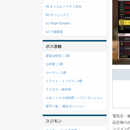
49.まっちんぐマチコ先生
50.ずっと二人で…
51.Virigin Emotion
52.ド修羅場
ボス攻略
星龍会幹部｜1章
山井豊｜2章
ローマン｜3章
ドワイト・メンデス｜4章
ラスボス｜最終章
ロボノミチオ特戦隊｜ハワイダンジョン
亜門一族｜ 横浜ダンジョン
電気石・
スジモン
品交換のみ
ンジョン