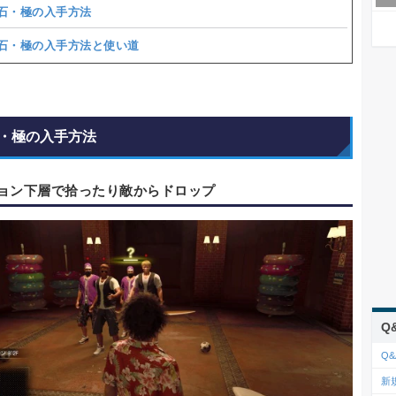
石・極の入手方法
石・極の入手方法と使い道
・極の入手方法
ョン下層で拾ったり敵からドロップ
Q
Q&
新