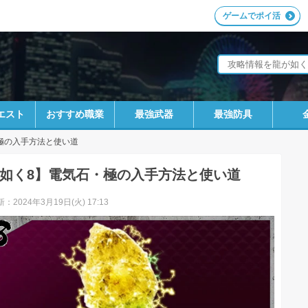
ゲームでポイ活
エスト
おすすめ職業
最強武器
最強防具
極の入手方法と使い道
如く8】電気石・極の入手方法と使い道
：2024年3月19日(火) 17:13