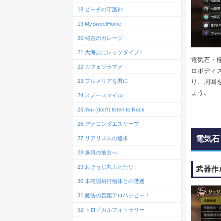
18.ビーチの守護神
19.MySweetHome
20.秘密のガレージ
21.大海原にレッツダイブ！
電気石・
22.カフェソラマメ
ロボディ
23.プルメリアを君に
り、周回
ょう。
24.スノースマイル
25.You (don't) listen to Rock
26.アナコンダエスケープ
電気石
27.リアリズムの追求
28.爆風の彼方へ
29.おそうじ丸ふたたび
武器作
30.未確認飛行物体との遭遇
31.魔法の言葉アロハッピー！
32.トロピカルフォトラリー