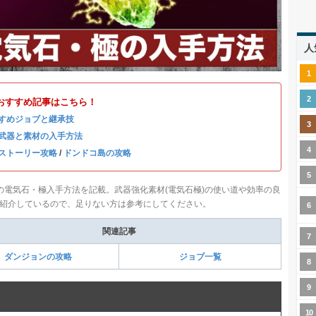
人
おすすめ記事はこちら！
すめジョブと継承技
武器と素材の入手方法
ストーリー攻略
/
ドンドコ島の攻略
の電気石・極入手方法を記載。武器強化素材(電気石極)の使い道や効率の良
紹介しているので、足りない方は参考にしてください。
関連記事
ダンジョンの攻略
ジョブ一覧