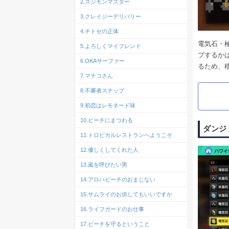
2.スジモンマスター
3.クレイジーデリバリー
4.チトセの正体
電気石・
5.よろしくマイフレンド
プするか
6.OKAサーファー
るため、
7.マチコさん
8.不審者スナップ
9.初恋はレモネード味
10.ピーチにまつわる
ダンジ
11.トロピカルレストランへようこそ
12.優しくしてくれた人
13.嵐を呼びたい男
14.アロハビーチのおまじない
15.サムライのお供してもいいですか
16.ライフガードのお仕事
17.ビーチを守るということ