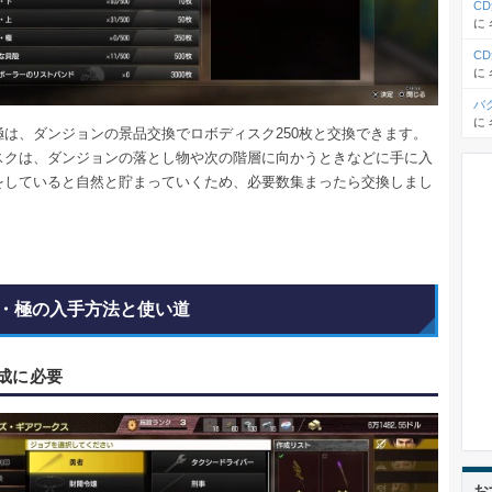
C
に
C
に
バ
に
極は、ダンジョンの景品交換でロボディスク250枚と交換できます。
スクは、ダンジョンの落とし物や次の階層に向かうときなどに手に入
をしていると自然と貯まっていくため、必要数集まったら交換しまし
・極の入手方法と使い道
成に必要
お