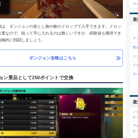
マ
最
極は、ダンジョンの落とし物や敵のドロップで入手できます。ドロッ
は運なので、狙って手に入れるのは難しいですが、経験値も獲得でき
ア
積極的に戦闘しましょう。
龍
ジ
ダンジョン攻略はこちら
イ
サ
ョン景品として250ポイントで交換
最
バ
に
ア
に