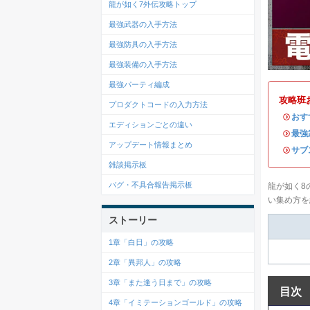
龍が如く7外伝攻略トップ
最強武器の入手方法
最強防具の入手方法
最強装備の入手方法
最強パーティ編成
攻略班
プロダクトコードの入力方法
・
おす
エディションごとの違い
・
最強
アップデート情報まとめ
・
サブ
雑談掲示板
バグ・不具合報告掲示板
龍が如く8
い集め方を
ストーリー
1章「白日」の攻略
2章「異邦人」の攻略
3章「また逢う日まで」の攻略
目次
4章「イミテーションゴールド」の攻略