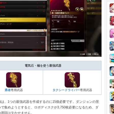
電気石・極を使う最強武器
勇者
専用武器
タクシードライバー
専用武器
極は、1つの最強武器を作成するのに15個必要です。ダンジョンの景
で集めようとすると、ロボディスクが3,750枚必要になるため、ダ
の周回は欠かせません。