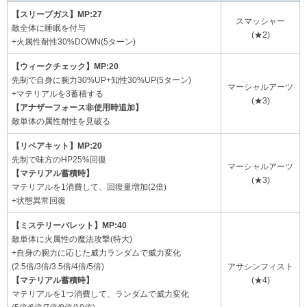
【スリープガス】MP:27
スマッシャー
敵全体に睡眠を付与
(★2)
+火属性耐性30%DOWN(5ターン)
【ウィークチェック】MP:20
先制で自身に腕力30%UP+知性30%UP(5ターン)
マーシャルアーツ
+マテリアルを3蓄積する
(★3)
【アナザーフォース非使用時追加】
敵単体の属性耐性を見破る
【リペアキット】MP:20
先制で味方のHP25%回復
マーシャルアーツ
【マテリアル蓄積時】
(★3)
マテリアルを1消費して、回復量増加(2倍)
+状態異常回復
【ミステリーバレット】MP:40
敵単体に火属性の魔法攻撃(特大)
+自身の腕力に応じた威力ランダムで威力変化
(2.5倍/3倍/3.5倍/4倍/5倍)
アサシンフィスト
【マテリアル蓄積時】
(★4)
マテリアルを1つ消費して、ランダムで威力変化