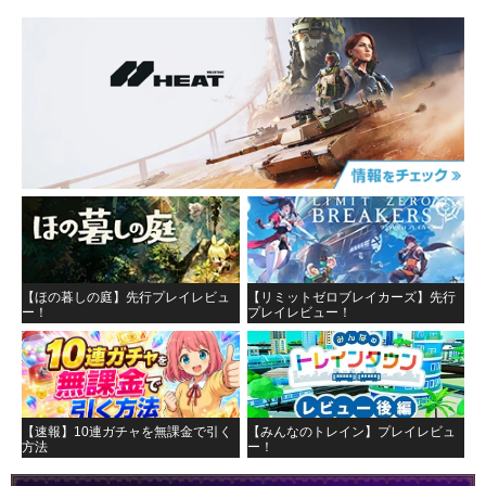
【ほの暮しの庭】先行プレイレビュ
【リミットゼロブレイカーズ】先行
ー！
プレイレビュー！
【速報】10連ガチャを無課金で引く
【みんなのトレイン】プレイレビュ
方法
ー！