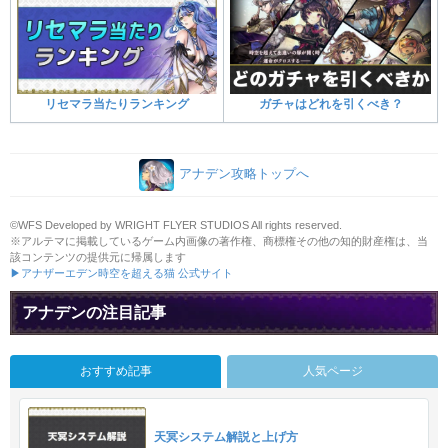
リセマラ当たりランキング
ガチャはどれを引くべき？
アナデン攻略トップへ
©WFS Developed by WRIGHT FLYER STUDIOS All rights reserved.
※アルテマに掲載しているゲーム内画像の著作権、商標権その他の知的財産権は、当
該コンテンツの提供元に帰属します
▶アナザーエデン時空を超える猫 公式サイト
アナデンの注目記事
おすすめ記事
人気ページ
天冥システム解説と上げ方