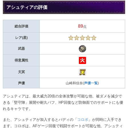
アシュティアの評価
89
総合評価
点
レア(星)
武器
得意属性
天冥
声優
山崎和佳奈(
声優一覧
)
アシュティアは、最大威力20倍の全体攻撃が可能な他、被ダメを減少で
きる「堅守陣」展開や耐久バフ、HP回復など防御面でのサポートにも優
れるキャラです。
また、アシュティアが加入するとバディの「
コロボ
」が同時に入手でき
ます。コロボは、AFゲージ回復で戦闘サポートが可能な他、アシュティ