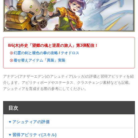
8/6(木)外史「望郷の魂と逆星の旅人」第3弾配信！
・
幻霊の剣と褪色の拳の攻略
/
テオドロス
・
着せ替えアイテム「異装」実装
アナデン(アナザーエデン)のアシュティア(ルッカ)の評価と習得アビリティを紹
介します。アビリティボードやステータス、クラスチェンジ素材なども記載。
アシュティアを育成する際の参考にしてください。
目次
▼アシュティアの評価
▼習得アビリティ(スキル)