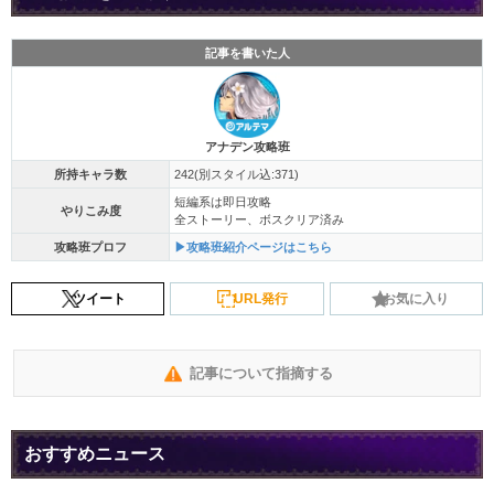
記事を書いた人
アナデン攻略班
所持キャラ数
242(別スタイル込:371)
短編系は即日攻略
やりこみ度
全ストーリー、ボスクリア済み
攻略班プロフ
▶攻略班紹介ページはこちら
ツイート
URL発行
お気に入り
記事について指摘する
おすすめニュース