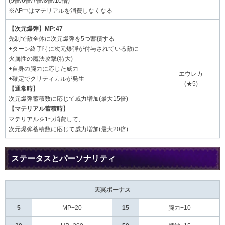
(5倍/6倍/7倍/8倍/10倍)
※AF中はマテリアルを消費しなくなる
【次元爆弾】MP:47
先制で敵全体に次元爆弾を5つ蓄積する
+ターン終了時に次元爆弾が付与されている敵に
火属性の魔法攻撃(特大)
+自身の腕力に応じた威力
エウレカ
+確定でクリティカルが発生
(★5)
【通常時】
次元爆弾蓄積数に応じて威力増加(最大15倍)
【マテリアル蓄積時】
マテリアルを1つ消費して、
次元爆弾蓄積数に応じて威力増加(最大20倍)
ステータスとパーソナリティ
天冥ボーナス
5
MP+20
15
腕力+10