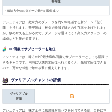
堅守陣
・敵味方全体のダメージ量が約50%減少
アシュティアは、敵味方のダメージを約50%軽減する新ゾーン「堅守
陣」を持ちます。堅守陣は、被ダメ軽減で味方の生存率を上げられます
が、敵の耐久も上がるので、ダメージが通りにくく高火力アタッカーの
編成など対策が必要です。
HP回復でサブヒーラーも兼任
アシュティアは、味方のHP最大50%回復でサブヒーラーとしても活躍で
きるキャラです。同時に状態異常回復も行えるうえ、先制で回復できる
ので、万全な状態で敵の攻撃に備えられます。
ヴァリアブルチャントの評価
ヴァリアブル
B
評価
アシュティアは、味方全体に風属性耐性バフを付与できる他、自身にマ