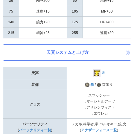
30
HP+200
50
精神+15
75
速度+15
105
MP+60
140
腕力+20
175
HP+400
215
精神+25
255
速度+30
天冥システムと上げ方
天
天冥
装備
拳
/
首飾り
スマッシャー
→マーシャルアーツ
クラス
→アサシンフィスト
→エウレカ
パーソナリティ
メガネ,科学者,拳,バルオキー,銃,火
(
パーソナリティ一覧
)
(
アナザーフォース一覧
)