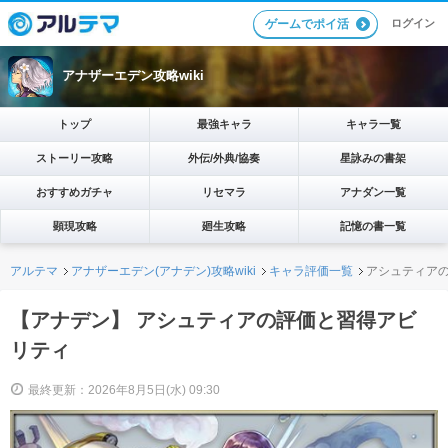
ログイン
ゲームでポイ活
アナザーエデン攻略wiki
トップ
最強キャラ
キャラ一覧
ストーリー攻略
外伝/外典/協奏
星詠みの書架
おすすめガチャ
リセマラ
アナダン一覧
顕現攻略
廻生攻略
記憶の書一覧
アルテマ
アナザーエデン(アナデン)攻略wiki
キャラ評価一覧
アシュティア
【アナデン】 アシュティアの評価と習得アビ
リティ
最終更新：2026年8月5日(水) 09:30