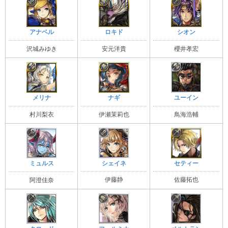
アナベル
ロキド
シオン
沢城みゆき
安元洋貴
櫻井孝宏
メリナ
ナギ
ユーイン
村川梨衣
伊瀬茉莉也
鳥海浩輔
シェイネ
セティー
ミュルス
伊藤静
佐藤拓也
阿澄佳奈