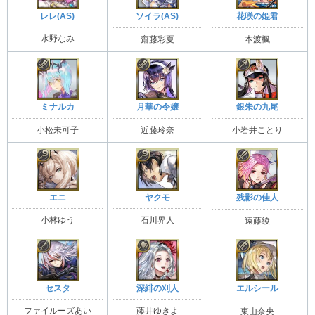
レレ(AS)
ソイラ(AS)
花咲の姫君
水野なみ
齋藤彩夏
本渡楓
ミナルカ
月華の令嬢
銀朱の九尾
小松未可子
近藤玲奈
小岩井ことり
エニ
ヤクモ
残影の佳人
小林ゆう
石川界人
遠藤綾
セスタ
深緋の刈人
エルシール
ファイルーズあい
藤井ゆきよ
東山奈央