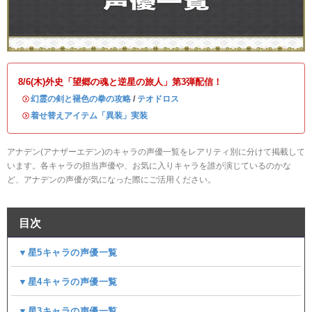
8/6(木)外史「望郷の魂と逆星の旅人」第3弾配信！
・
幻霊の剣と褪色の拳の攻略
/
テオドロス
・
着せ替えアイテム「異装」実装
アナデン(アナザーエデン)のキャラの声優一覧をレアリティ別に分けて掲載して
います。各キャラの担当声優や、お気に入りキャラを誰が演じているのかな
ど、アナデンの声優が気になった際にご活用ください。
目次
▼星5キャラの声優一覧
▼星4キャラの声優一覧
▼星3キャラの声優一覧