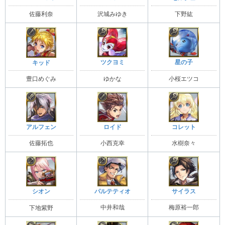
佐藤利奈
沢城みゆき
下野紘
ツクヨミ
星の子
キッド
ゆかな
小桜エツコ
豊口めぐみ
アルフェン
ロイド
コレット
佐藤拓也
小西克幸
水樹奈々
パルテティオ
サイラス
シオン
中井和哉
梅原裕一郎
下地紫野