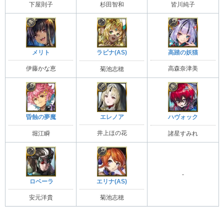
下屋則子
杉田智和
皆川純子
メリト
高踏の妖猫
ラビナ(AS)
伊藤かな恵
高森奈津美
菊池志穂
エレノア
昏蝕の夢魔
ハヴォック
井上ほの花
堀江瞬
諸星すみれ
-
ロベーラ
エリナ(AS)
安元洋貴
菊池志穂