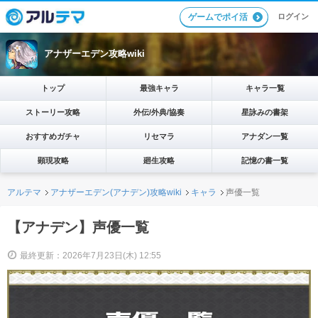
ログイン
ゲームでポイ活
アナザーエデン攻略wiki
トップ
最強キャラ
キャラ一覧
ストーリー攻略
外伝/外典/協奏
星詠みの書架
おすすめガチャ
リセマラ
アナダン一覧
顕現攻略
廻生攻略
記憶の書一覧
アルテマ
アナザーエデン(アナデン)攻略wiki
キャラ
声優一覧
【アナデン】声優一覧
最終更新：2026年7月23日(木) 12:55