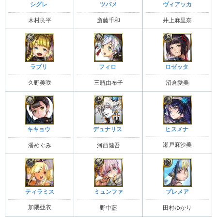
シグレ
ツバメ
ヴィアッカ
木村良平
斎藤千和
井上麻里奈
ラブリ
フィロ
ロゼッタ
久野美咲
三瓶由布子
沼倉愛美
ヒスメナ
キキョウ
デュナリス
瀬戸麻沙美
潘めぐみ
河西健吾
ティラミス
ミュンファ
プレメア
加隈亜衣
野中藍
田村ゆかり