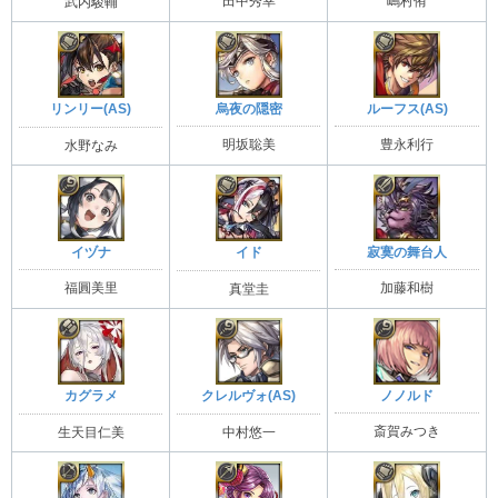
田中秀幸
嶋村侑
武内駿輔
烏夜の隠密
ルーフス(AS)
リンリー(AS)
明坂聡美
豊永利行
水野なみ
イヅナ
寂寞の舞台人
イド
福圓美里
加藤和樹
真堂圭
ノノルド
カグラメ
クレルヴォ(AS)
斎賀みつき
生天目仁美
中村悠一