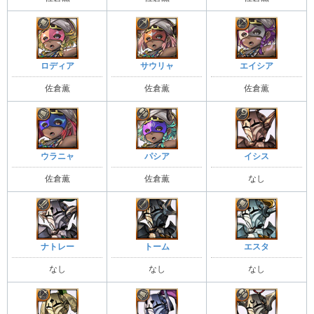
ロディア
サウリャ
エイシア
佐倉薫
佐倉薫
佐倉薫
ウラニャ
パシア
イシス
佐倉薫
佐倉薫
なし
ナトレー
トーム
エスタ
なし
なし
なし