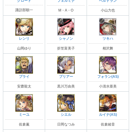
クロード
フェルミナ
ベルトラン
諏訪部順一
M・A・O
小山力也
レンリ
シャノン
ツキハ
山岡ゆり
折笠富美子
相沢舞
プライ
ブリアー
フォラン(AS)
安齋龍太
黒川万由美
小清水亜美
ミーユ
シエル
ルイナ(AS)
佐倉薫
日岡なつみ
佐倉綾音