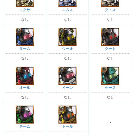
ニクサ
エムス
クトス
なし
なし
なし
ヌーム
ウーオ
クート
なし
なし
なし
オール
イーン
セース
なし
なし
なし
-
テーム
トール