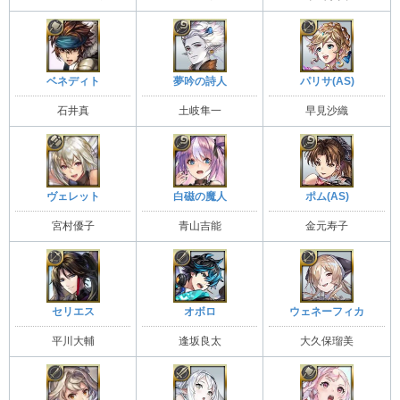
夢吟の詩人
パリサ(AS)
ベネディト
土岐隼一
早見沙織
石井真
ヴェレット
白磁の魔人
ポム(AS)
宮村優子
青山吉能
金元寿子
セリエス
オボロ
ウェネーフィカ
平川大輔
逢坂良太
大久保瑠美