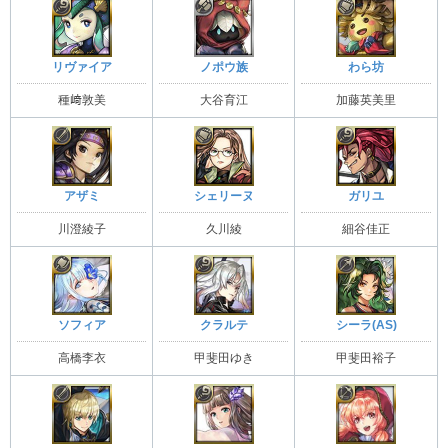
リヴァイア
ノポウ族
わら坊
種﨑敦美
大谷育江
加藤英美里
アザミ
シェリーヌ
ガリユ
川澄綾子
久川綾
細谷佳正
ソフィア
クラルテ
シーラ(AS)
高橋李衣
甲斐田ゆき
甲斐田裕子