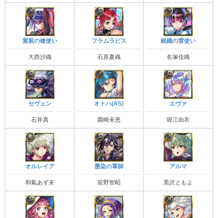
紫装の槍使い
フラムラピス
銀織の雷使い
大西沙織
石原夏織
名塚佳織
セヴェン
オトハ(AS)
エヴァ
石井真
園崎未恵
堀江由衣
オルレイア
墨染の軍師
アルマ
和氣あず未
前野智昭
黒沢ともよ