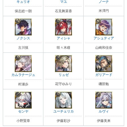
ノーナ
キュリオ
マユ
米澤円
保志総一朗
石見舞菜香
ノクシス
アィシャ
アシュティア
古川慎
咲々木瞳
山崎和佳奈
リュゼ
ガリアード
カムラナージュ
花守ゆみり
磯部勉
村瀬歩
センヤ
ユーチェリカ
ルヴィ
小野賢章
伊藤彩沙
伊藤美来