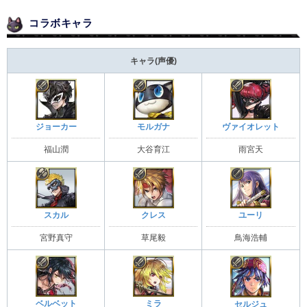
コラボキャラ
キャラ(声優)
ジョーカー
モルガナ
ヴァイオレット
福山潤
大谷育江
雨宮天
スカル
クレス
ユーリ
宮野真守
草尾毅
鳥海浩輔
ベルベット
ミラ
セルジュ