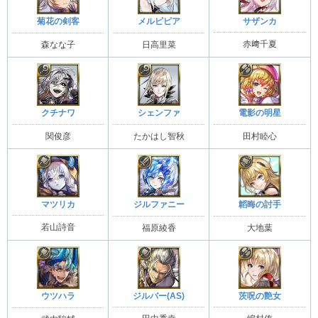
サザンカ
菊花の剣客
メルピピア
赤﨑千夏
森なな子
日高里菜
クチナワ
シェンファ
電影の明星
関俊彦
たかはし智秋
田村睦心
マツリカ
ジルファニー
韜晦の討手
若山詩音
福原綾香
大地葉
ジルバー(AS)
茨呪の艶女
ウツハラ