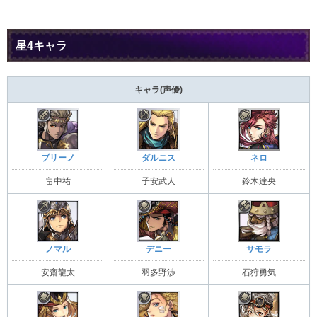
星4キャラ
キャラ(声優)
ブリーノ
ダルニス
ネロ
畠中祐
子安武人
鈴木達央
ノマル
デニー
サモラ
安齋龍太
羽多野渉
石狩勇気