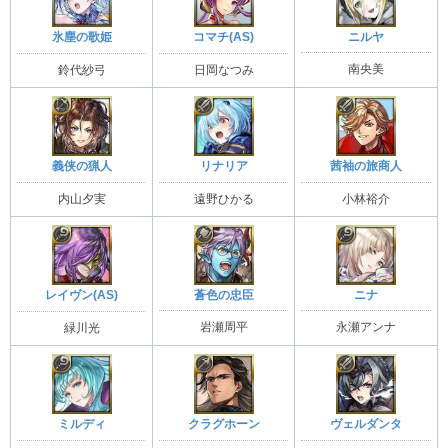
ニルヤ
氷塵の歌姫
コマチ(AS)
南央美
鈴代紗弓
日岡なつみ
義侠の猟人
茜袖の旅商人
リナリア
内山夕実
小林裕介
遠野ひかる
蒼色の忠臣
ニナ
レイヴン(AS)
岩瀬周平
永瀬アンナ
緑川光
ミルディ
クラグホーン
ヴェルダンタ