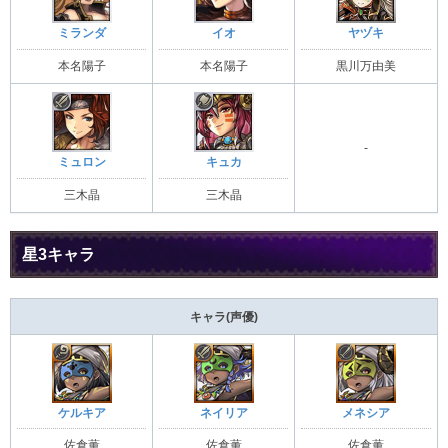
ミランダ
イオ
ヤヅキ
本名陽子
本名陽子
黒川万由美
-
ミュロン
キュカ
三木晶
三木晶
星3キャラ
キャラ(声優)
ケルキア
ネイリア
メネシア
佐倉薫
佐倉薫
佐倉薫