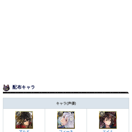
配布キャラ
キャラ(声優)
フィーネ
アルド
エイミ