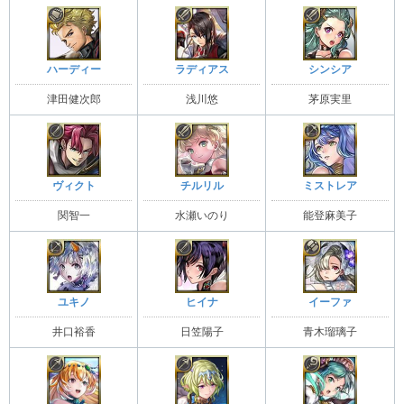
ハーディー
ラディアス
シンシア
津田健次郎
浅川悠
茅原実里
ヴィクト
チルリル
ミストレア
関智一
水瀬いのり
能登麻美子
ユキノ
ヒイナ
イーファ
井口裕香
日笠陽子
青木瑠璃子