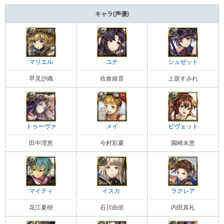
キャラ(声優)
マリエル
ユナ
シュゼット
早見沙織
佐倉綾音
上坂すみれ
トゥーヴァ
メイ
ビヴェット
田中理恵
今村彩夏
園崎未恵
マイティ
イスカ
ラクレア
花江夏樹
石川由依
内田真礼