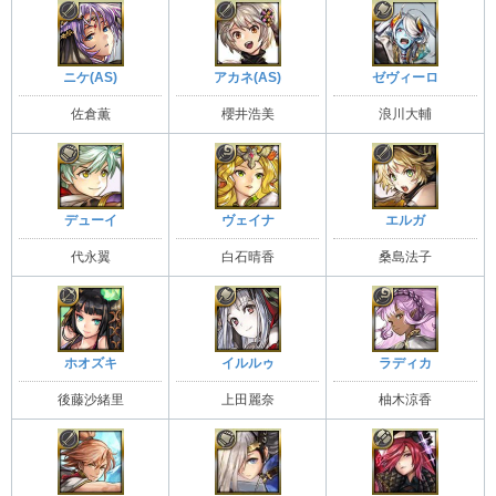
ニケ(AS)
アカネ(AS)
ゼヴィーロ
佐倉薫
櫻井浩美
浪川大輔
デューイ
ヴェイナ
エルガ
代永翼
白石晴香
桑島法子
ホオズキ
イルルゥ
ラディカ
後藤沙緒里
上田麗奈
柚木涼香