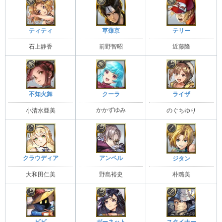
ティティ
草薙京
テリー
石上静香
前野智昭
近藤隆
クーラ
不知火舞
ライザ
かかずゆみ
小清水亜美
のぐちゆり
クラウディア
アンペル
ジタン
大和田仁美
野島裕史
朴璐美
ガーネット