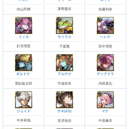
茅野愛衣
内山昂輝
佐藤利奈
リィカ
サイラス
ヘレナ
釘宮理恵
千葉繁
田中理恵
ギルドナ
アルテナ
ディアドラ
置鮎龍太郎
竹達彩奈
内田真礼
ジェイド
サキ(AS)
マナ
中井和哉
安済知佳
中原麻衣