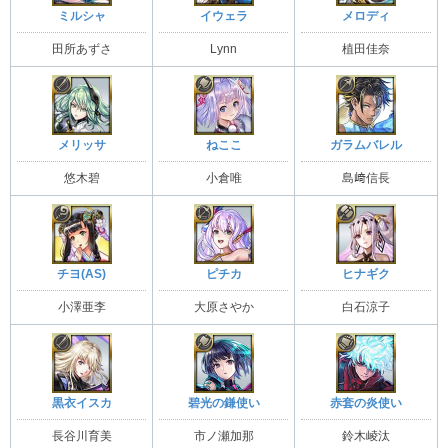
ミルシャ
イウェラ
メロディ
田所あずさ
Lynn
植田佳奈
メリッサ
ねここ
ガラムバレル
悠木碧
小倉唯
島﨑信長
チヨ(AS)
ピチカ
ヒナギク
小澤亜李
大原さやか
白石涼子
黒衣イスカ
碧光の鎌使い
赤套の炎使い
長谷川育美
市ノ瀬加那
鈴木崚汰