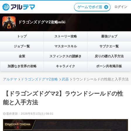
ログイン
ゲームでポイ活
ドラゴンズドグマ2攻略wiki
トップ
ストーリー攻略
最強ジョブ
ジョブ一覧
マスタースキル
サブクエ一覧
金策
スフィンクスの謎解き
戻りの礎の入手方法
加護なき世界の攻略
キャラメイク
ポーン共有掲示板
アルテマ
ドラゴンズドグマ2攻略
武器
ラウンドシールドの性能と入手方法
【ドラゴンズドグマ2】ラウンドシールドの性
能と入手方法
最終更新：2026年8月1日(土) 08:01