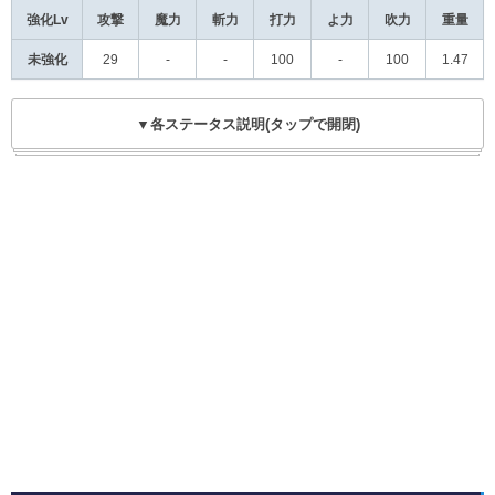
強化Lv
攻撃
魔力
斬力
打力
よ力
吹力
重量
未強化
29
-
-
100
-
100
1.47
▼各ステータス説明(タップで開閉)