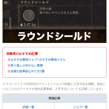
攻略班のおすすめ記事
・
おすすめ最強ジョブ
/
おすすめ最強スキル
・
取り返しの付かない要素
・
金策の効率的なやり方3選
ドラゴンズドグマ2(DD2)のラウンドシールドの性能と入手方法を掲載。強化レ
ベルごとのステータスや強化必要素材、入手方法についても記載しています。
関連記事
武器一覧
ジョブ一覧