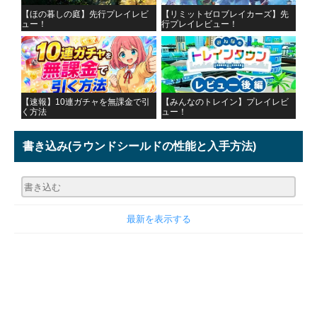
【ほの暮しの庭】先行プレイレビ
【リミットゼロブレイカーズ】先
ュー！
行プレイレビュー！
【速報】10連ガチャを無課金で引
【みんなのトレイン】プレイレビ
く方法
ュー！
書き込み
(ラウンドシールドの性能と入手方法)
最新を表示する