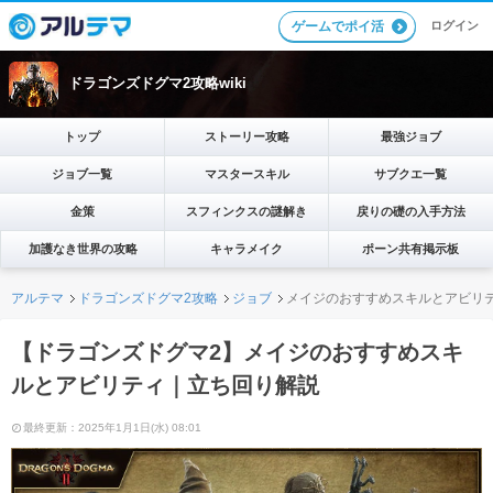
ログイン
ゲームでポイ活
ドラゴンズドグマ2攻略wiki
トップ
ストーリー攻略
最強ジョブ
ジョブ一覧
マスタースキル
サブクエ一覧
金策
スフィンクスの謎解き
戻りの礎の入手方法
加護なき世界の攻略
キャラメイク
ポーン共有掲示板
アルテマ
ドラゴンズドグマ2攻略
ジョブ
メイジのおすすめスキルとアビリ
【ドラゴンズドグマ2】メイジのおすすめスキ
ルとアビリティ｜立ち回り解説
最終更新：2025年1月1日(水) 08:01