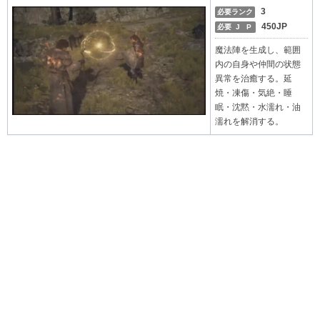
3
必要ランク
450JP
必要 J P
魔法陣を生成し、範囲
内の自身や仲間の状態
異常を治癒する。延
焼・凍傷・気絶・睡
眠・沈黙・水濡れ・油
濡れを解消する。