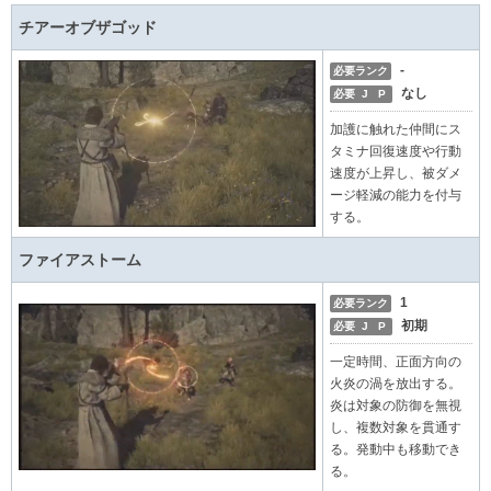
チアーオブザゴッド
-
必要ランク
なし
必要 J P
加護に触れた仲間にス
タミナ回復速度や行動
速度が上昇し、被ダメ
ージ軽減の能力を付与
する。
ファイアストーム
1
必要ランク
初期
必要 J P
一定時間、正面方向の
火炎の渦を放出する。
炎は対象の防御を無視
し、複数対象を貫通す
る。発動中も移動でき
る。