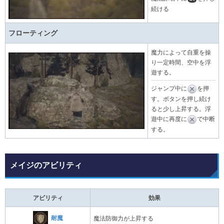
続ける
フローティング
魔力によって自重を操
り一定時間、空中を浮
遊する。
ジャンプ中に
を押
す。ボタンを押し続け
ると少し上昇する。浮
遊中に再度に
で中断
する。
メイジのアビリティ
アビリティ
効果
耐魔
魔法防御力が上昇する