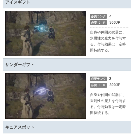
アイスギフト
2
必要ランク
300JP
必要 J P
自身や仲間の武器に、
氷属性の魔力を付与す
る。付与効果は一定時
間持続する。
サンダーギフト
2
必要ランク
300JP
必要 J P
自身や仲間の武器に、
雷属性の魔力を付与す
る。付与効果は一定時
間持続する。
キュアスポット