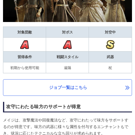
対集団敵
対ボス
対空中
習得条件
戦闘スタイル
武器
初期から使用可能
遠隔
杖
ジョブ一覧はこちら
攻守にわたる味方のサポートが得意
メイジは、攻撃魔法や回復魔法など、攻守にわたって味方をサポートす
るのが得意です。味方の武器に様々な属性を付与するエンチャントもで
き、状況に応じたテクニカルな立ち回りが求められます。