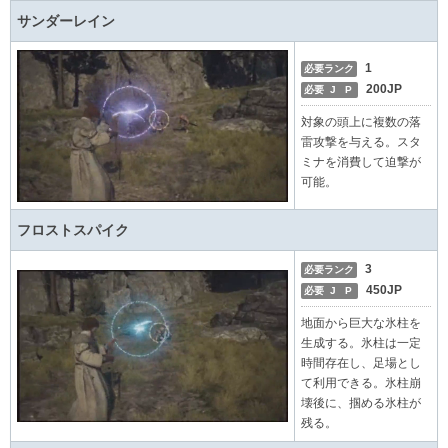
サンダーレイン
1
必要ランク
200JP
必要 J P
対象の頭上に複数の落
雷攻撃を与える。スタ
ミナを消費して迫撃が
可能。
フロストスパイク
3
必要ランク
450JP
必要 J P
地面から巨大な氷柱を
生成する。氷柱は一定
時間存在し、足場とし
て利用できる。氷柱崩
壊後に、掴める氷柱が
残る。