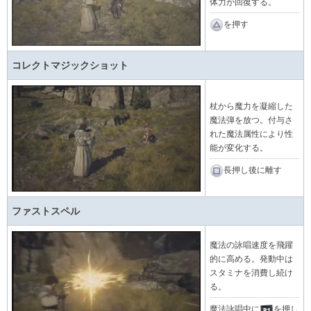
体力が回復する。
を押す
コレクトマジックショット
杖から魔力を凝縮した
魔法弾を放つ。付与さ
れた魔法属性により性
能が変化する。
長押し後に離す
ファストスペル
魔法の詠唱速度を飛躍
的に高める。発動中は
スタミナを消費し続け
る。
魔法詠唱中に
を押し