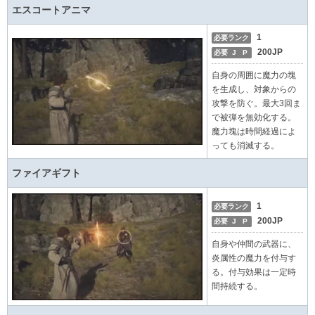
エスコートアニマ
1
必要ランク
200JP
必要 J P
自身の周囲に魔力の塊
を生成し、対象からの
攻撃を防ぐ。最大3回ま
で被弾を無効化する。
魔力塊は時間経過によ
っても消滅する。
ファイアギフト
1
必要ランク
200JP
必要 J P
自身や仲間の武器に、
炎属性の魔力を付与す
る。付与効果は一定時
間持続する。