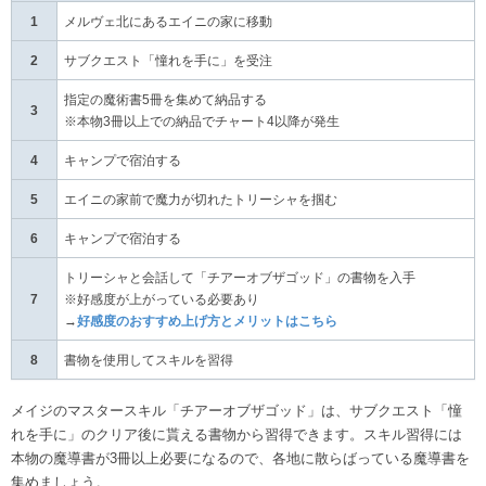
1
メルヴェ北にあるエイニの家に移動
2
サブクエスト「憧れを手に」を受注
指定の魔術書5冊を集めて納品する
3
※本物3冊以上での納品でチャート4以降が発生
4
キャンプで宿泊する
5
エイニの家前で魔力が切れたトリーシャを掴む
6
キャンプで宿泊する
トリーシャと会話して「チアーオブザゴッド」の書物を入手
7
※好感度が上がっている必要あり
→
好感度のおすすめ上げ方とメリットはこちら
8
書物を使用してスキルを習得
メイジのマスタースキル「チアーオブザゴッド」は、サブクエスト「憧
れを手に」のクリア後に貰える書物から習得できます。スキル習得には
本物の魔導書が3冊以上必要になるので、各地に散らばっている魔導書を
集めましょう。