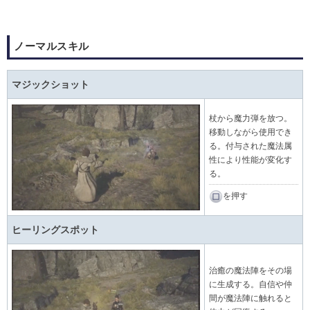
ノーマルスキル
マジックショット
杖から魔力弾を放つ。
移動しながら使用でき
る。付与された魔法属
性により性能が変化す
る。
を押す
ヒーリングスポット
治癒の魔法陣をその場
に生成する。自信や仲
間が魔法陣に触れると