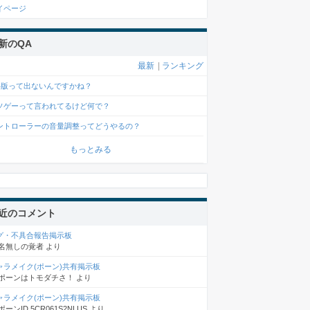
イページ
新のQA
最新
|
ランキング
s4版って出ないんですかね？
ソゲーって言われてるけど何で？
ントローラーの音量調整ってどうやるの？
もっとみる
近のコメント
グ・不具合報告掲示板
名無しの覚者
より
ャラメイク(ポーン)共有掲示板
ポーンはトモダチさ！
より
ャラメイク(ポーン)共有掲示板
ポーンID 5CR061S2NLUS
より