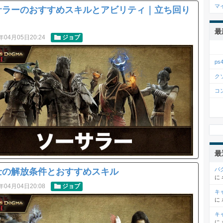
マ
サラーのおすすめスキルとアビリティ｜立ち回り
最
年04月05日20:24
ジョブ
p
ク
コ
最
バ
士の解放条件とおすすめスキル
に
年04月04日20:08
ジョブ
キ
に
キ
に