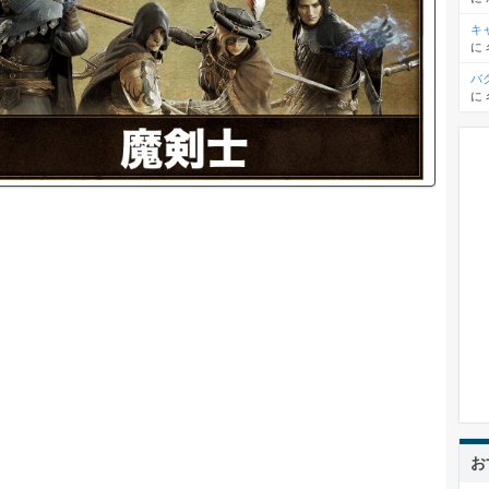
キ
に
バ
に
お