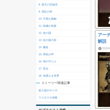
8. 偽王の目論見
9. 撹乱の村
10. 不穏な接触
11. 欺瞞の祝宴
12. 炎の国
アー
13. 炎の国の影
解説
14. 邂逅
2024
15. 神凪の声
16. 神の守り人
17. 意志
18. 加護なき世界
ストーリー関連記事
密入国のやり方
ラスボスの攻略