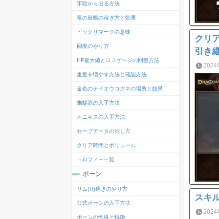
牢獄から出る方法
竜の鼓動の稼ぎ方と効果
ビックリマークの意味
クリ
回復のやり方
引き
HP最大値とロスゲージの回復方法
2024
重量を増やす方法と確認方法
金色のテイオウコガネの場所と効果
蜥蜴酒の入手方法
オニキスの入手方法
セーブデータの消し方
クリア時間とボリューム
トロフィー一覧
ポーン
リム(R)稼ぎのやり方
スキ
公式ポーンの入手方法
2024
ポーンの性格と特徴