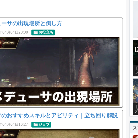
ューサの出現場所と倒し方
年04月04日20:00
お役立ち
【
レ
【
プ
フのおすすめスキルとアビリティ｜立ち回り解説
年04月04日16:27
ジョブ
ス