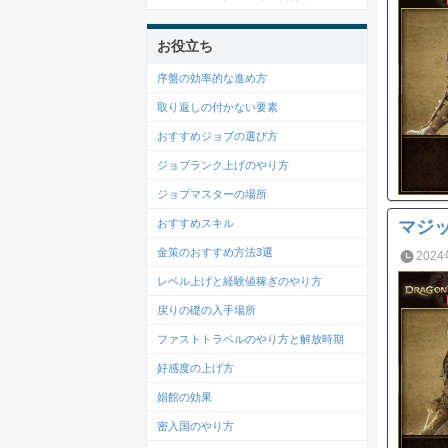
お役立ち
序盤の効率的な進め方
取り返しの付かない要素
おすすめジョブの選び方
ジョブランク上げのやり方
ジョブマスターの場所
マジ
おすすめスキル
金策のおすすめ方法3選
2024
レベル上げと経験値稼ぎのやり方
戻りの礎の入手場所
ファストトラベルのやり方と解放時期
好感度の上げ方
娼館の効果
密入国のやり方