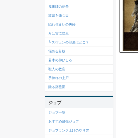
魔術師の信条
故郷を発つ日
隠れ住まいの夫婦
月は雲に隠れ
└ スヴェンの部屋はどこ？
悩める若枝
若木の伸びしろ
獣人の教官
手練れの上戸
陰る薔薇園
ジョブ
ジョブ一覧
おすすめ最強ジョブ
ジョブランク上げのやり方