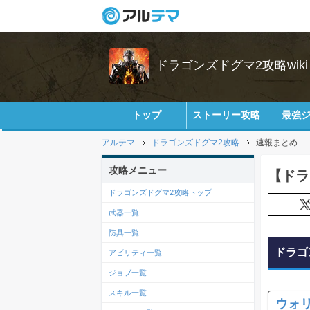
ドラゴンズドグマ2攻略wiki
トップ
ストーリー攻略
最強
アルテマ
ドラゴンズドグマ2攻略
速報まとめ
攻略メニュー
【ドラ
ドラゴンズドグマ2攻略トップ
武器一覧
防具一覧
ドラゴ
アビリティ一覧
ジョブ一覧
スキル一覧
ウォ