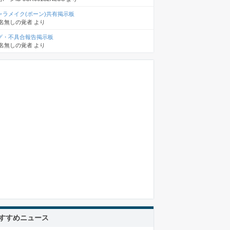
ャラメイク(ポーン)共有掲示板
名無しの覚者
より
グ・不具合報告掲示板
名無しの覚者
より
すすめニュース