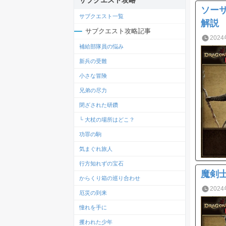
サブクエスト攻略
ソー
サブクエスト一覧
解説
サブクエスト攻略記事
2024
補給部隊員の悩み
新兵の受難
小さな冒険
兄弟の尽力
閉ざされた研鑽
└ 大杖の場所はどこ？
功罪の駒
気まぐれ旅人
行方知れずの宝石
魔剣
からくり箱の巡り合わせ
2024
厄災の到来
憧れを手に
攫われた少年