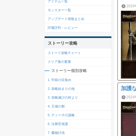
アイテム一覧
2024
モンスター一覧
アップデート情報まとめ
評価評判・レビュー
ストーリー攻略
ストーリ攻略チャート
クリア後の要素
ストーリー個別攻略
1. 牢獄の目覚め
加護
2. 攻略始まりの地
2024
3. 攻略滅びの村より
4. 王城の都
5. ディーサの謀略
6. 法務官保護
7. 魔物討伐