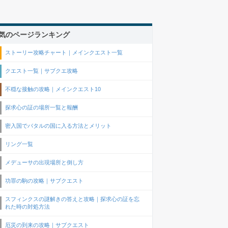
気のページランキング
ストーリー攻略チャート｜メインクエスト一覧
クエスト一覧｜サブクエ攻略
不穏な接触の攻略｜メインクエスト10
探求心の証の場所一覧と報酬
密入国でバタルの国に入る方法とメリット
リング一覧
メデューサの出現場所と倒し方
功罪の駒の攻略｜サブクエスト
スフィンクスの謎解きの答えと攻略｜探求心の証を忘
れた時の対処方法
厄災の到来の攻略｜サブクエスト