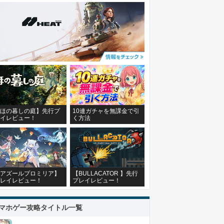
ほの暮しの庭】先行プ
10連ガチャを無課金で引
イレビュー！
く方法
アズールプロミリア】
【BULLACATOR 】先行
レイレビュー！
プレイレビュー！
マホゲー攻略タイトル一覧