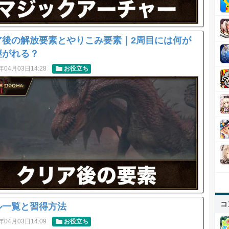
ア後の解放要素とやりこみ要素｜2周目には何が
継がれる？
年04月03日14:28
お役立ち
コ
ル一覧と習得方法
年04月03日14:09
お役立ち