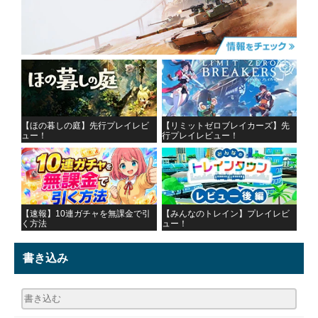
【ほの暮しの庭】先行プレイレビ
【リミットゼロブレイカーズ】先
ュー！
行プレイレビュー！
【速報】10連ガチャを無課金で引
【みんなのトレイン】プレイレビ
く方法
ュー！
書き込み