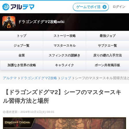
ログイン
ゲームでポイ活
ドラゴンズドグマ2攻略wiki
トップ
ストーリー攻略
最強ジョブ
ジョブ一覧
マスタースキル
サブクエ一覧
金策
スフィンクスの謎解き
戻りの礎の入手方法
加護なき世界の攻略
キャラメイク
ポーン共有掲示板
アルテマ
ドラゴンズドグマ2攻略
ジョブ
シーフのマスタースキル習得方法
【ドラゴンズドグマ2】シーフのマスタースキ
ル習得方法と場所
最終更新：2024年10月1日(火) 08:01