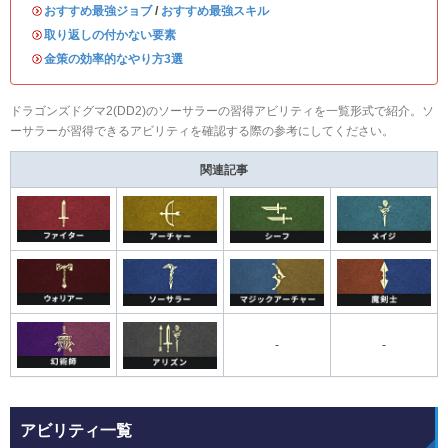
・
おすすめ最強ジョブ
/
おすすめ最強スキル
・
取り返しの付かない要素
・
金策の効率的なやり方3選
ドラゴンズドグマ2(DD2)のソーサラーの習得アビリティを一覧形式で紹介。ソ
ーサラーが習得できるアビリティを確認する際の参考にしてください。
関連記事
-
-
アビリティ一覧