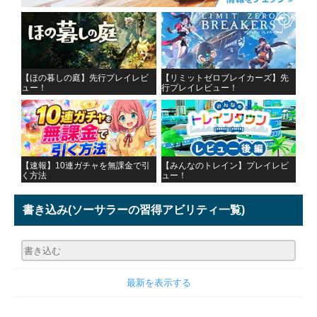
【ほの暮しの庭】先行プレイレビ
【リミットゼロブレイカーズ】先
ュー！
行プレイレビュー！
【速報】10連ガチャを無課金で引
【みんなのトレイン】プレイレビ
く方法
ュー！
書き込み
(ソーサラーの習得アビリティ一覧)
最新を表示する