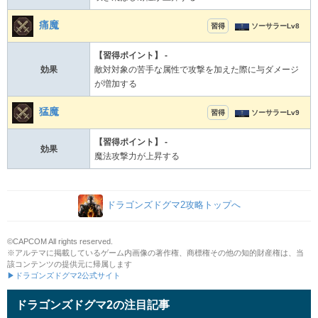
痛魔
習得
ソーサラーLv8
【習得ポイント】 -
効果
敵対対象の苦手な属性で攻撃を加えた際に与ダメージ
が増加する
猛魔
習得
ソーサラーLv9
【習得ポイント】 -
効果
魔法攻撃力が上昇する
ドラゴンズドグマ2攻略トップへ
©CAPCOM All rights reserved.
※アルテマに掲載しているゲーム内画像の著作権、商標権その他の知的財産権は、当
該コンテンツの提供元に帰属します
▶ドラゴンズドグマ2公式サイト
ドラゴンズドグマ2の注目記事