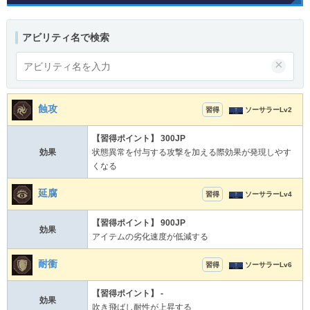
アビリティ名で検索
×
蝕攻
習得
ソーサラーLv2
【習得ポイント】 300JP
効果
状態異常を付与する攻撃を加える際効果が発現しやす
くなる
延腐
習得
ソーサラーLv4
【習得ポイント】 900JP
効果
アイテムの劣化速度が低減する
耐衝
習得
ソーサラーLv6
【習得ポイント】 -
効果
吹き飛ばし耐性が上昇する