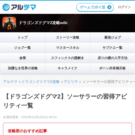
ログイン
ゲームでポイ活
ドラゴンズドグマ2攻略wiki
トップ
ストーリー攻略
最強ジョブ
ジョブ一覧
マスタースキル
サブクエ一覧
金策
スフィンクスの謎解き
戻りの礎の入手方法
加護なき世界の攻略
キャラメイク
ポーン共有掲示板
アルテマ
ドラゴンズドグマ2攻略
アビリティ
ソーサラーの習得アビリティ
【ドラゴンズドグマ2】ソーサラーの習得アビ
リティ一覧
最終更新：2024年10月1日(火) 08:01
攻略班のおすすめ記事