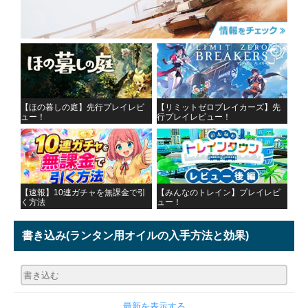
【ほの暮しの庭】先行プレイレビ
【リミットゼロブレイカーズ】先
ュー！
行プレイレビュー！
【速報】10連ガチャを無課金で引
【みんなのトレイン】プレイレビ
く方法
ュー！
書き込み
(ランタン用オイルの入手方法と効果)
最新を表示する