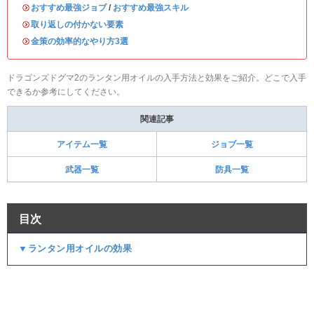
・
おすすめ最強ジョブ
/
おすすめ最強スキル
・
取り返しの付かない要素
・
金策の効率的なやり方3選
ドラゴンズドグマ2のランタン用オイルの入手方法と効果をご紹介。どこで入手
できるか参考にしてください。
関連記事
アイテム一覧
ジョブ一覧
武器一覧
防具一覧
目次
▼ランタン用オイルの効果