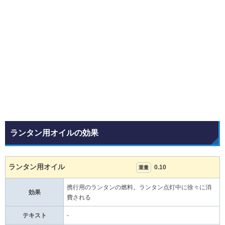
ランタン用オイルの効果
ランタン用オイル
0.10
重量
携行用のランタンの燃料。ランタン点灯中に徐々に消
効果
費される
テキスト
-