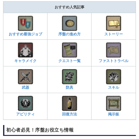
おすすめ人気記事
おすすめ最強ジョブ
序盤の進め方
ストーリー
キャラメイク
クエスト一覧
ファストトラベル
武器
防具
スキル
アビリティ
回復方法
掲示板
初心者必見！序盤お役立ち情報