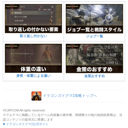
取り返し付かない
ジョブ一覧
身長・体重による違い
金策おすすめ
ドラゴンズドグマ2攻略トップへ
©CAPCOM All rights reserved.
※アルテマに掲載しているゲーム内画像の著作権、商標権その他の知的財産権は、当
該コンテンツの提供元に帰属します
▶ドラゴンズドグマ2公式サイト