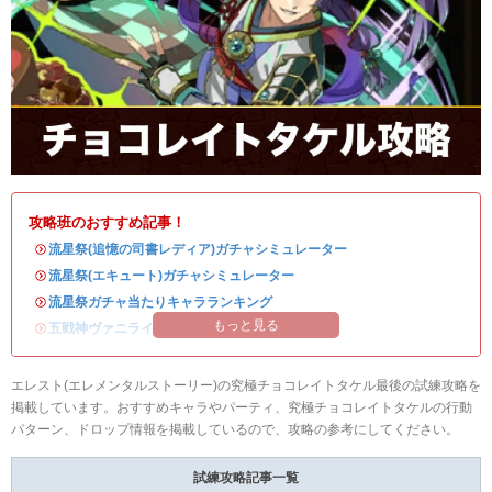
攻略班のおすすめ記事！
・
流星祭(追憶の司書レディア)ガチャシミュレーター
・
流星祭(エキュート)ガチャシミュレーター
・
流星祭ガチャ当たりキャラランキング
もっと見る
・
五戦神ヴァニライベントまとめ
エレスト(エレメンタルストーリー)の究極チョコレイトタケル最後の試練攻略を
掲載しています。おすすめキャラやパーティ、究極チョコレイトタケルの行動
パターン、ドロップ情報を掲載しているので、攻略の参考にしてください。
試練攻略記事一覧