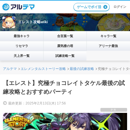
ログイン
ゲームでポイ活
エレスト攻略wiki
最強キャラ
合言葉一覧
キャラ一覧
リセマラ
蜃気楼の塔
アリーナ最強
天上界一覧
試練攻略一覧
アルテマ
エレメンタルストーリー攻略
最後の試練攻略
究極チョコレイトタ
【エレスト】究極チョコレイトタケル最後の試
練攻略とおすすめパーティ
最終更新：2025年2月13日(木) 17:56
PR