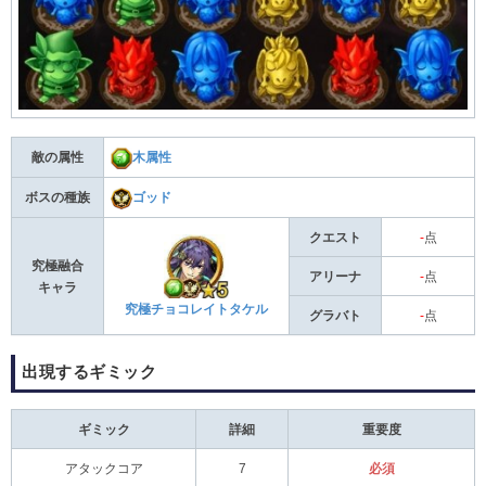
敵の属性
木属性
ボスの種族
ゴッド
クエスト
-
点
究極融合
アリーナ
-
点
キャラ
究極チョコレイトタケル
グラバト
-
点
出現するギミック
ギミック
詳細
重要度
アタックコア
7
必須