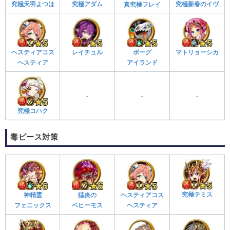
究極新春のイヴ
究極天羽よつは
究極アダム
真究極フレイ
ヘスティアコス
レイチュル
ボーグ
マトリョーシカ
ヘスティア
アイランド
-
-
-
究極コハク
毒ピース対策
究極テミス
神精霊
ヘスティアコス
猛炎の
フェニックス
ヘスティア
ベヒーモス