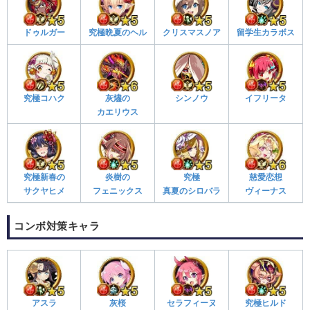
ドゥルガー
究極晩夏のヘル
クリスマスノア
留学生カラボス
究極コハク
灰燼の
シンノウ
イフリータ
カエリウス
究極新春の
炎樹の
究極
慈愛恋想
サクヤヒメ
フェニックス
真夏のシロバラ
ヴィーナス
コンボ対策キャラ
アスラ
灰桜
セラフィーヌ
究極ヒルド