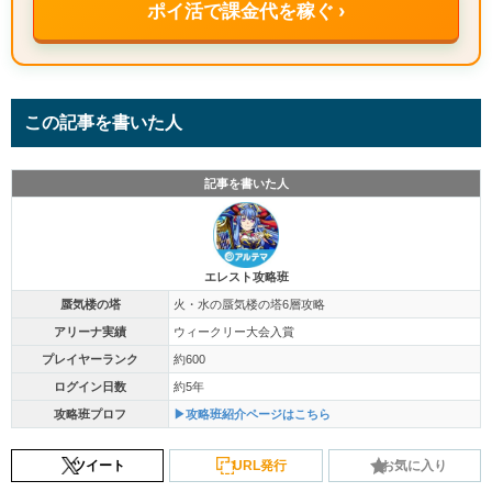
ポイ活で課金代を稼ぐ ›
この記事を書いた人
記事を書いた人
エレスト攻略班
蜃気楼の塔
火・水の蜃気楼の塔6層攻略
アリーナ実績
ウィークリー大会入賞
プレイヤーランク
約600
ログイン日数
約5年
攻略班プロフ
▶攻略班紹介ページはこちら
ツイート
URL発行
お気に入り