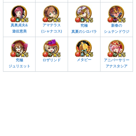
真奥貞夫&
アマテラス
究極
新春の
遊佐恵美
(シャナコス)
真夏のシロバラ
シュテンドウジ
メタビー
究極
ロザリンド
アニバーサリー
ジュリエット
アナスタシア