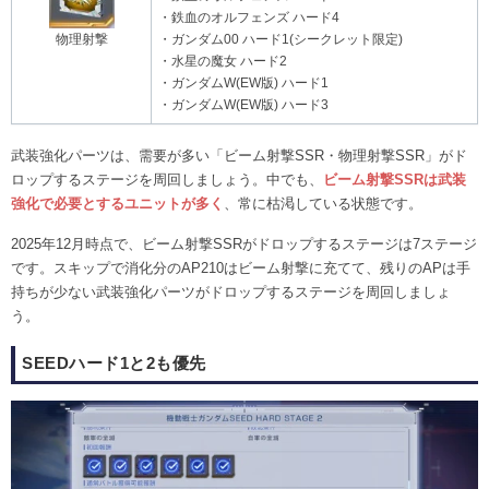
・鉄血のオルフェンズ ハード4
物理射撃
・ガンダム00 ハード1(シークレット限定)
・水星の魔女 ハード2
・ガンダムW(EW版) ハード1
・ガンダムW(EW版) ハード3
武装強化パーツは、需要が多い「ビーム射撃SSR・物理射撃SSR」がド
ロップするステージを周回しましょう。中でも、
ビーム射撃SSRは武装
強化で必要とするユニットが多く
、常に枯渇している状態です。
2025年12月時点で、ビーム射撃SSRがドロップするステージは7ステージ
です。スキップで消化分のAP210はビーム射撃に充てて、残りのAPは手
持ちが少ない武装強化パーツがドロップするステージを周回しましょ
う。
SEEDハード1と2も優先