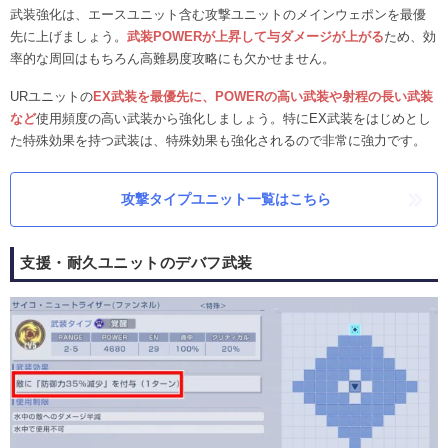
武装強化は、エースユニット含む攻撃ユニットのメインウェポンを最優
先に上げましょう。
武装POWERが上昇して与ダメージが上がる
ため、効
率的な周回はもちろん高難易度攻略にも欠かせません。
URユニットの
EX武装を最優先に、POWERの高い武装や射程の長い武装
など
使用頻度の高い武装から強化しましょう。特にEX武装をはじめとし
た特殊効果を持つ武装は、特殊効果も強化されるので非常に強力です。
攻撃タイプユニット一覧はこちら
支援・耐久ユニットのデバフ武装