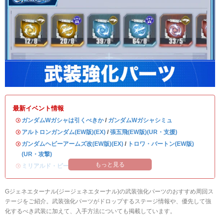
最新イベント情報
・
ガンダムWガシャは引くべきか
/
ガンダムWガシャシミュ
・
アルトロンガンダム(EW版)(EX)
/
張五飛(EW版)(UR・支援)
・
ガンダムヘビーアームズ改(EW版)(EX)
/
トロワ・バートン(EW版)
(UR・攻撃)
もっと見る
・
ミリアルド・ピースクラフト&リーブラ
Gジェネエターナル(ジージェネエターナル)の武装強化パーツのおすすめ周回ス
テージをご紹介。武装強化パーツがドロップするステージ情報や、優先して強
化するべき武装に加えて、入手方法についても掲載しています。