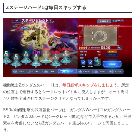
Zステージハード1は毎日スキップする
機動戦士Zガンダムのハード1は、
毎日必ずスキップをしましょう
。所定
の位置まで進行するとシークレットバトルに突入しますが、オート周回
だと敵を全滅させてステージクリアとなってしまうからです。
SSRの物理射撃の武装強化パーツは、ガンダムWハード1やガンダムハー
ド2、ガンダム00ハード1(シークレット限定)などで入手できるため、開発
素材を考慮しないならZガンダムハード1以外のステージで周回しましょ
う。