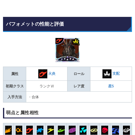
バフォメットの性能と評価
火炎
支配
属性
ロール
初期クラス
ランクⅥ
レア度
星5
入手方法
・合体
弱点と属性相性