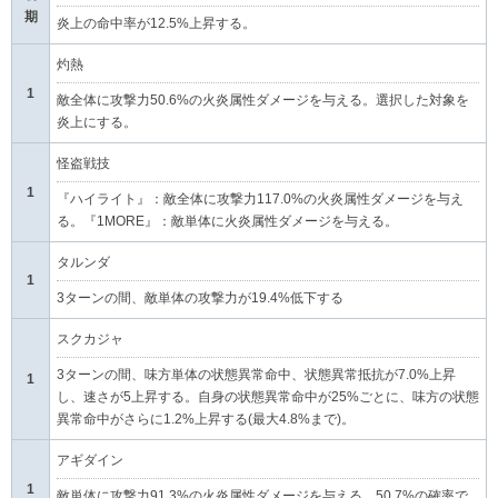
期
炎上の命中率が12.5%上昇する。
灼熱
1
敵全体に攻撃力50.6%の火炎属性ダメージを与える。選択した対象を
炎上にする。
怪盗戦技
1
『ハイライト』：敵全体に攻撃力117.0%の火炎属性ダメージを与え
る。『1MORE』：敵単体に火炎属性ダメージを与える。
タルンダ
1
3ターンの間、敵単体の攻撃力が19.4%低下する
スクカジャ
3ターンの間、味方単体の状態異常命中、状態異常抵抗が7.0%上昇
1
し、速さが5上昇する。自身の状態異常命中が25%ごとに、味方の状態
異常命中がさらに1.2%上昇する(最大4.8%まで)。
アギダイン
1
敵単体に攻撃力91.3%の火炎属性ダメージを与える。50.7%の確率で