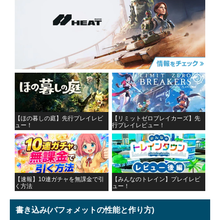
【ほの暮しの庭】先行プレイレビ
【リミットゼロブレイカーズ】先
ュー！
行プレイレビュー！
【速報】10連ガチャを無課金で引
【みんなのトレイン】プレイレビ
く方法
ュー！
書き込み
(バフォメットの性能と作り方)