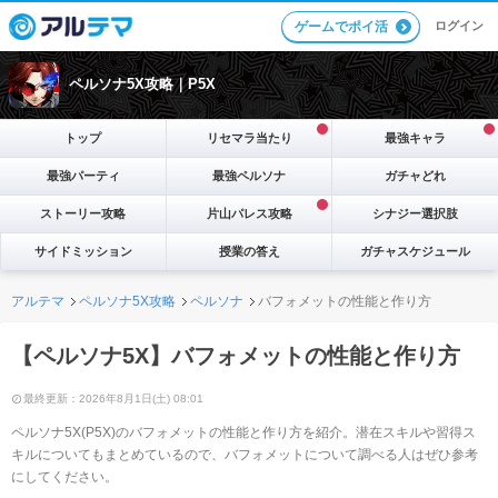
ログイン
ゲームでポイ活
ペルソナ5X攻略｜P5X
トップ
リセマラ当たり
最強キャラ
最強パーティ
最強ペルソナ
ガチャどれ
ストーリー攻略
片山パレス攻略
シナジー選択肢
サイドミッション
授業の答え
ガチャスケジュール
アルテマ
ペルソナ5X攻略
ペルソナ
バフォメットの性能と作り方
【ペルソナ5X】バフォメットの性能と作り方
最終更新：2026年8月1日(土) 08:01
ペルソナ5X(P5X)のバフォメットの性能と作り方を紹介。潜在スキルや習得ス
キルについてもまとめているので、バフォメットについて調べる人はぜひ参考
にしてください。