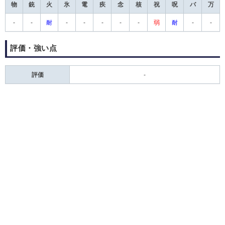
物
銃
火
氷
電
疾
念
核
祝
呪
バ
万
-
-
耐
-
-
-
-
-
弱
耐
-
-
評価・強い点
評価
-