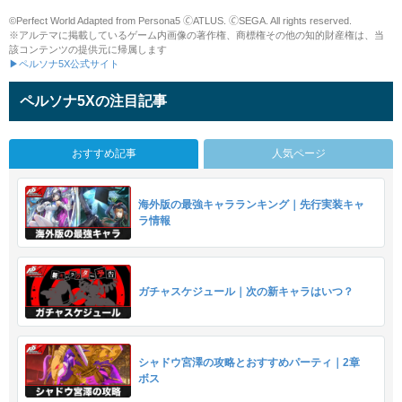
©Perfect World Adapted from Persona5 🄫ATLUS. 🄫SEGA. All rights reserved.
※アルテマに掲載しているゲーム内画像の著作権、商標権その他の知的財産権は、当
該コンテンツの提供元に帰属します
▶ペルソナ5X公式サイト
ペルソナ5Xの注目記事
おすすめ記事
人気ページ
海外版の最強キャラランキング｜先行実装キャ
ラ情報
ガチャスケジュール｜次の新キャラはいつ？
シャドウ宮澤の攻略とおすすめパーティ｜2章
ボス