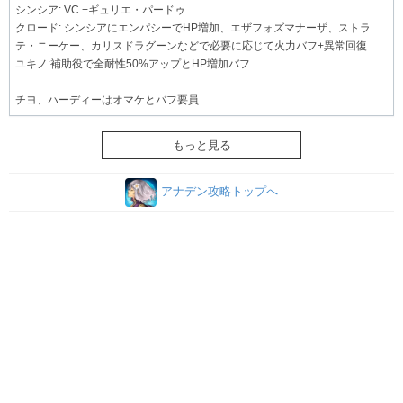
シンシア: VC +ギュリエ・パードゥ
クロード: シンシアにエンパシーでHP増加、エザフォズマナーザ、ストラ
テ・ニーケー、カリスドラグーンなどで必要に応じて火力バフ+異常回復
ユキノ:補助役で全耐性50%アップとHP増加バフ
チヨ、ハーディーはオマケとバフ要員
もっと見る
アナデン攻略トップへ