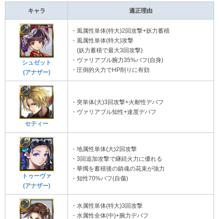
キャラ
適正理由
・風属性単体(特大)2回攻撃+妖力蓄積
・風属性単体(特大)攻撃
(妖力蓄積で最大3回攻撃)
・ヴァリアブル腕力35%バフ(自身)
シュゼット
・圧倒的火力でHP削りに有効
(アナザー)
・突単体(大)3回攻撃+火耐性デバフ
・ヴァリアブル知性+速度デバフ
セティー
・地属性単体(大)2回攻撃
・3回追加攻撃で継続火力に優れる
・華燭を蓄積後の鎮魂の花束が強力
トゥーヴァ
・知性70%バフ(自傷)
(アナザー)
・水属性単体(特大)3回攻撃
・水属性全体(中)+腕力デバフ