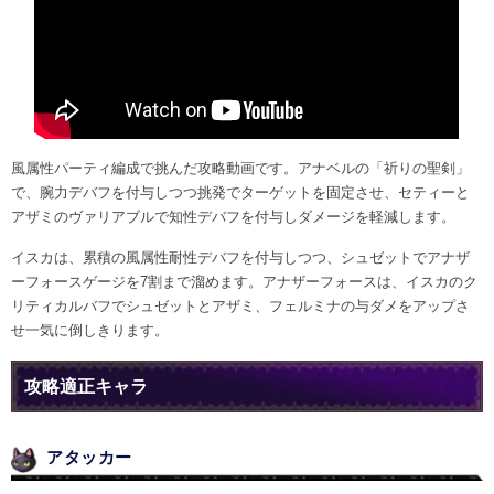
風属性パーティ編成で挑んだ攻略動画です。アナベルの「祈りの聖剣」
で、腕力デバフを付与しつつ挑発でターゲットを固定させ、セティーと
アザミのヴァリアブルで知性デバフを付与しダメージを軽減します。
イスカは、累積の風属性耐性デバフを付与しつつ、シュゼットでアナザ
ーフォースゲージを7割まで溜めます。アナザーフォースは、イスカのク
リティカルバフでシュゼットとアザミ、フェルミナの与ダメをアップさ
せ一気に倒しきります。
攻略適正キャラ
アタッカー