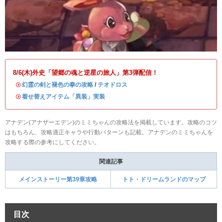
8/6(木)外史「望郷の魂と逆星の旅人」第3弾配信！
・
幻霊の剣と褪色の拳の攻略
/
テオドロス
・
着せ替えアイテム「異装」実装
アナデン(アナザーエデン)のミミちゃんの攻略法を掲載しています。攻略のコツ
はもちろん、攻略適正キャラや行動パターンも記載。アナデンのミミちゃんを
攻略する際の参考にしてください。
関連記事
メインストーリー第39章攻略
トト・ドリームランドのマップ
目次