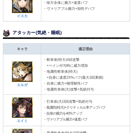
・味方全体に腕力+速度バフ
・ヴァリアブル腕力+知性デバフ
イスカ
アタッカー(気絶・睡眠)
キャラ
適正理由
・斬単体(特大)4回攻撃
+ペイン付与時に威力増加
・地属性斬単体(特大)
+自身に速度25%バフ(最大3回累積)
・自身に腕力+物理耐性バフ
エルガ
・地属性単体(大)攻撃+気絶付与
・打単体(大)3回攻撃+気絶付与
・風属性(特大)+クリティカル率アップバフ
・自身の腕力を40%アップ
・ヴァリアブル腕力+速度バフ
エイミ
・風属性単体(特大)3回攻撃