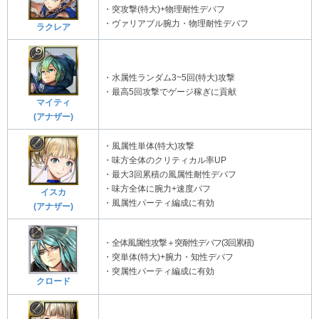
・突攻撃(特大)+物理耐性デバフ
・ヴァリアブル腕力・物理耐性デバフ
ラクレア
・水属性ランダム3~5回(特大)攻撃
・最高5回攻撃でゲージ稼ぎに貢献
マイティ
(アナザー)
・風属性単体(特大)攻撃
・味方全体のクリティカル率UP
・最大3回累積の風属性耐性デバフ
・味方全体に腕力+速度バフ
イスカ
・風属性パーティ編成に有効
(アナザー)
・
全体風属性攻撃＋突耐性デバフ(3回累積)
・突単体(特大)+腕力・知性デバフ
・突属性パーティ編成に有効
クロード