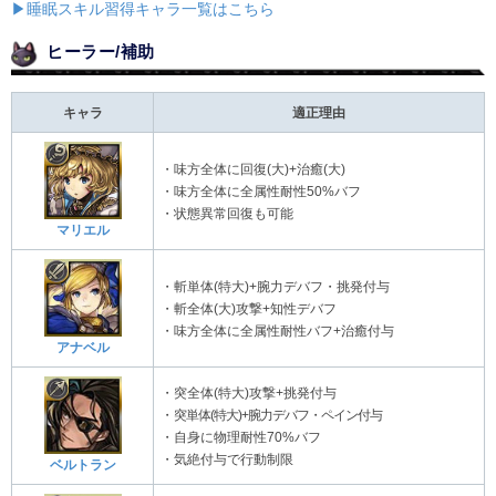
▶睡眠スキル習得キャラ一覧はこちら
ヒーラー/補助
キャラ
適正理由
・味方全体に回復(大)+治癒(大)
・味方全体に全属性耐性50%バフ
・状態異常回復も可能
マリエル
・斬単体(特大)+腕力デバフ・挑発付与
・斬全体(大)攻撃+知性デバフ
・味方全体に全属性耐性バフ+治癒付与
アナベル
・突全体(特大)攻撃+挑発付与
・
突単体(特大)+腕力デバフ・ペイン付与
・自身に物理耐性70%バフ
・気絶付与で行動制限
ベルトラン