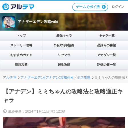
ログイン
ゲームでポイ活
アナザーエデン攻略wiki
トップ
最強キャラ
キャラ一覧
ストーリー攻略
外伝/外典/協奏
星詠みの書架
おすすめガチャ
リセマラ
アナダン一覧
顕現攻略
廻生攻略
記憶の書一覧
アルテマ
アナザーエデン(アナデン)攻略wiki
ボス攻略
ミミちゃんの攻略法
【アナデン】ミミちゃんの攻略法と攻略適正キ
ャラ
最終更新：2024年1月11日(木) 12:08