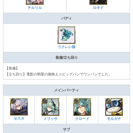
チルリル
ロキド
バディ
ウクレレ様
装備/立ち回り
【装備】
【立ち回り】電影の明星の激映え☆ビッグバンでワンパンでした。
メインパーティ
セスタ
メリッサ
クロード
モルガナ
サブ