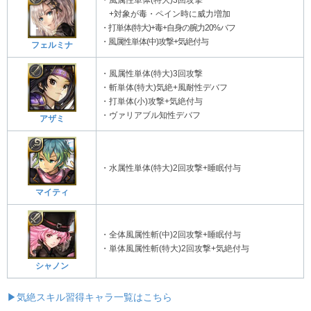
+対象が毒・ペイン時に威力増加
・打単体(特大)+毒+自身の腕力20%バフ
・風属性単体(中)攻撃+気絶付与
フェルミナ
・風属性単体(特大)3回攻撃
・斬単体(特大)気絶+風耐性デバフ
・打単体(小)攻撃+気絶付与
・ヴァリアブル知性デバフ
アザミ
・水属性単体(特大)2回攻撃+睡眠付与
マイティ
・全体風属性斬(中)2回攻撃+睡眠付与
・単体風属性斬(特大)2回攻撃+気絶付与
シャノン
▶気絶スキル習得キャラ一覧はこちら