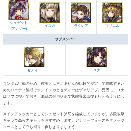
シュゼット
イスカ
ラクレア
マリエル
(アナザー)
サブメンバー
セティー
ユナ
ランダム行動のため、確実とは言えませんが比較的安定して攻略するた
めのパーティ編成です。イスカとセティーはヴァリアブル要因に、ユナ
はサブに控えておき、混乱の付与状況で状態異常回復も行えるようにし
ます。
メインアタッカーとしてシュゼット(AS)を編成していますが、多段攻撃
キャラで高火力キャラをおすすめします。アナザーフォースをダメージ
ソースとして立ち回り、倒しきりましょう。