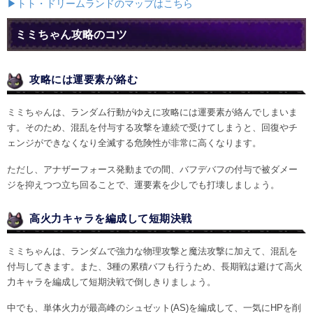
▶トト・ドリームランドのマップはこちら
ミミちゃん攻略のコツ
攻略には運要素が絡む
ミミちゃんは、ランダム行動がゆえに攻略には運要素が絡んでしまいま
す。そのため、混乱を付与する攻撃を連続で受けてしまうと、回復やチ
ェンジができなくなり全滅する危険性が非常に高くなります。
ただし、アナザーフォース発動までの間、バフデバフの付与で被ダメー
ジを抑えつつ立ち回ることで、運要素を少しでも打壊しましょう。
高火力キャラを編成して短期決戦
ミミちゃんは、ランダムで強力な物理攻撃と魔法攻撃に加えて、混乱を
付与してきます。また、3種の累積バフも行うため、長期戦は避けて高火
力キャラを編成して短期決戦で倒しきりましょう。
中でも、単体火力が最高峰のシュゼット(AS)を編成して、一気にHPを削