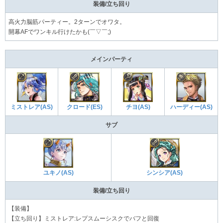
装備/立ち回り
高火力脳筋パーティー。2ターンでオワタ。
開幕AFでワンキル行けたかも(￣▽￣;)
メインパーティ
ミストレア(AS)
クロード(ES)
チヨ(AS)
ハーディー(AS)
サブ
ユキノ(AS)
シンシア(AS)
装備/立ち回り
【装備】
【立ち回り】ミストレア:レプスムーシスクでバフと回復