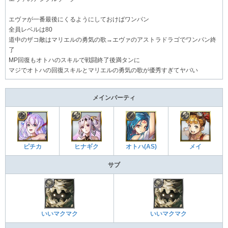
エヴァが一番最後にくるようにしておけばワンパン
全員レベルは80
道中のザコ敵はマリエルの勇気の歌→エヴァのアストラドラゴでワンパン終
了
MP回復もオトハのスキルで戦闘終了後満タンに
マジでオトハの回復スキルとマリエルの勇気の歌が優秀すぎてヤバい
メインパーティ
ピチカ
ヒナギク
オトハ(AS)
メイ
サブ
いいマクマク
いいマクマク