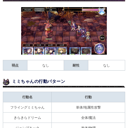
弱点
なし
耐性
なし
ミミちゃんの行動パターン
行動名
行動
フライングミミちゃん
単体/地属性攻撃
きらきらドリーム
全体/魔法
ジャンプキック
単体/物理