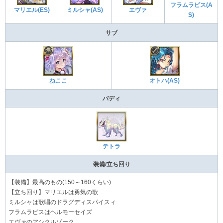
フラムラピス(A
マリエル(ES)
ミルシャ(AS)
エヴァ
S)
サブ
ねここ
オトハ(AS)
バディ
テトラ
装備/立ち回り
【装備】最高のもの(150～160くらい)
【立ち回り】マリエルは勇気の歌
ミルシャは歌唱のドラグディスパイスィ
フラムラピスはヘルモーセイズ
エヴァのアシクルゾーク