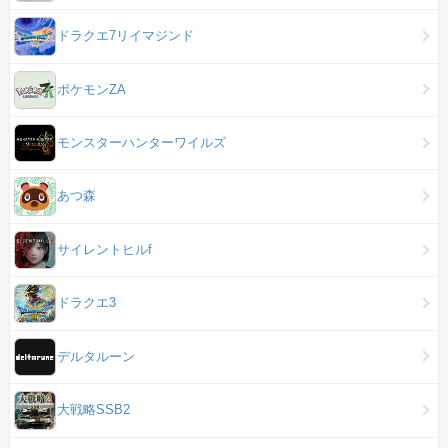
ドラクエ7リイマジンド
ポケモンZA
モンスターハンターワイルズ
あつ森
サイレントヒルf
ドラクエ3
デルタルーン
大戦略SSB2