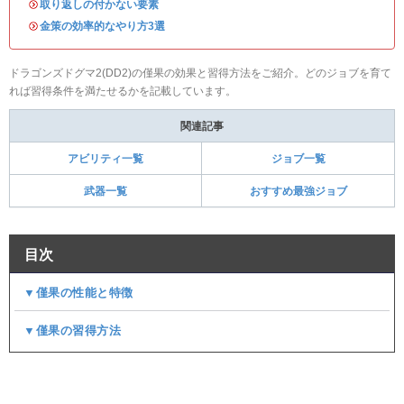
・
取り返しの付かない要素
・
金策の効率的なやり方3選
ドラゴンズドグマ2(DD2)の僅果の効果と習得方法をご紹介。どのジョブを育て
れば習得条件を満たせるかを記載しています。
関連記事
アビリティ一覧
ジョブ一覧
武器一覧
おすすめ最強ジョブ
目次
▼僅果の性能と特徴
▼僅果の習得方法