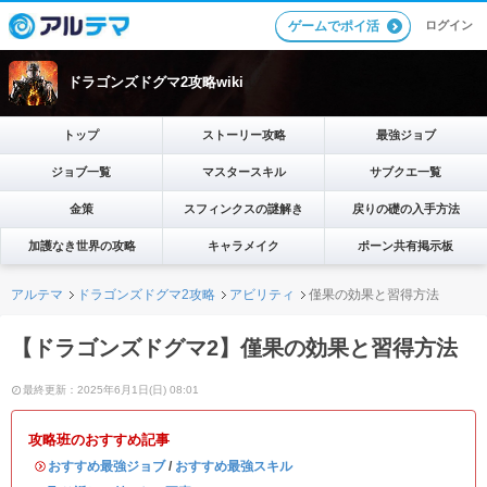
ログイン
ゲームでポイ活
ドラゴンズドグマ2攻略wiki
トップ
ストーリー攻略
最強ジョブ
ジョブ一覧
マスタースキル
サブクエ一覧
金策
スフィンクスの謎解き
戻りの礎の入手方法
加護なき世界の攻略
キャラメイク
ポーン共有掲示板
アルテマ
ドラゴンズドグマ2攻略
アビリティ
僅果の効果と習得方法
【ドラゴンズドグマ2】僅果の効果と習得方法
最終更新：2025年6月1日(日) 08:01
攻略班のおすすめ記事
・
おすすめ最強ジョブ
/
おすすめ最強スキル