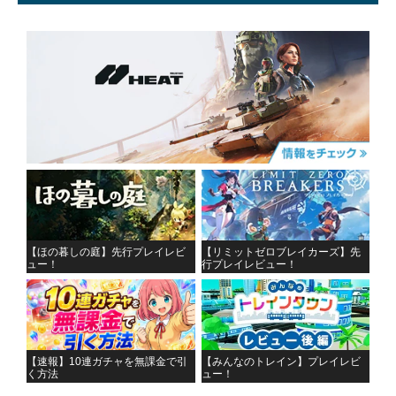
【ほの暮しの庭】先行プレイレビ
【リミットゼロブレイカーズ】先
ュー！
行プレイレビュー！
【速報】10連ガチャを無課金で引
【みんなのトレイン】プレイレビ
く方法
ュー！