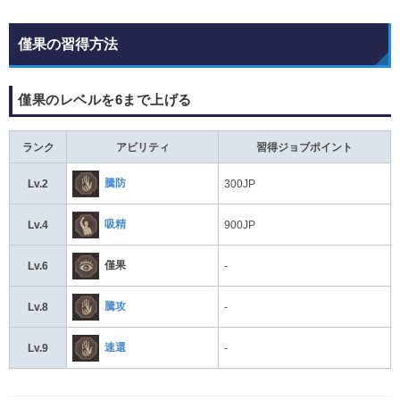
僅果の習得方法
僅果のレベルを6まで上げる
ランク
アビリティ
習得ジョブポイント
騰防
Lv.2
300JP
吸精
Lv.4
900JP
僅果
Lv.6
-
騰攻
Lv.8
-
速還
Lv.9
-