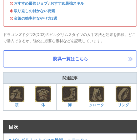
・
おすすめ最強ジョブ
/
おすすめ最強スキル
・
取り返しの付かない要素
・
金策の効率的なやり方3選
ドラゴンズドグマ2(DD2)のピルグリムスタイツの入手方法と効果を掲載。どこ
で購入できるか、強化に必要な素材などを記載しています。
防具一覧はこちら
関連記事
頭
体
脚
クローク
リング
目次