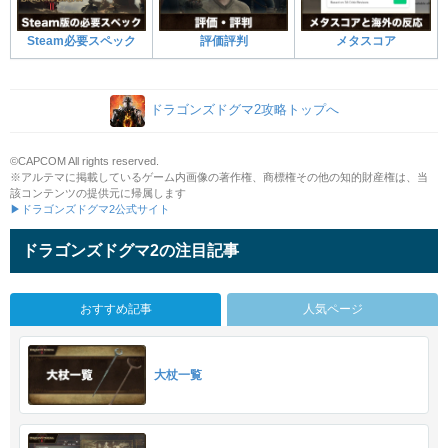
Steam必要スペック
評価評判
メタスコア
ドラゴンズドグマ2攻略トップへ
©CAPCOM All rights reserved.
※アルテマに掲載しているゲーム内画像の著作権、商標権その他の知的財産権は、当
該コンテンツの提供元に帰属します
▶ドラゴンズドグマ2公式サイト
ドラゴンズドグマ2の注目記事
おすすめ記事
人気ページ
大杖一覧