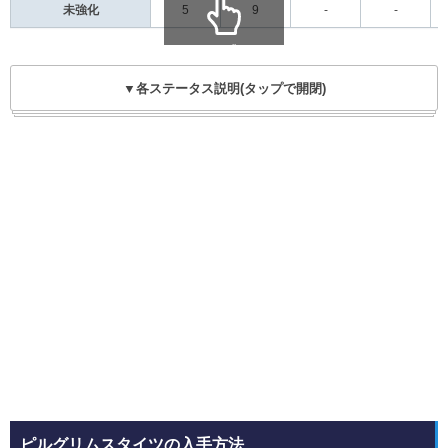
未強化
5
9
-
-
scroll
▼各ステータス説明(タップで開閉)
ピルグリムスタイツの入手方法