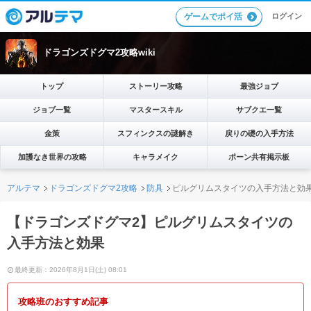
ログイン
ゲームでポイ活
ドラゴンズドグマ2攻略wiki
トップ
ストーリー攻略
最強ジョブ
ジョブ一覧
マスタースキル
サブクエ一覧
金策
スフィンクスの謎解き
戻りの礎の入手方法
加護なき世界の攻略
キャラメイク
ポーン共有掲示板
アルテマ
ドラゴンズドグマ2攻略
防具
ピルグリムスタイツの入手方法と効
【ドラゴンズドグマ2】ピルグリムスタイツの
入手方法と効果
最終更新：2026年8月1日(土) 08:01
攻略班のおすすめ記事