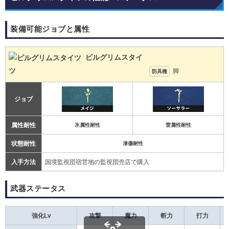
装備可能ジョブと属性
ピルグリムスタイ
ツ
脚
防具種
ジョブ
属性耐性
氷属性耐性
雷属性耐性
状態耐性
凍傷耐性
入手方法
国境監視団宿営地の監視団売店で購入
武器ステータス
強化Lv
攻撃
魔力
斬力
打力