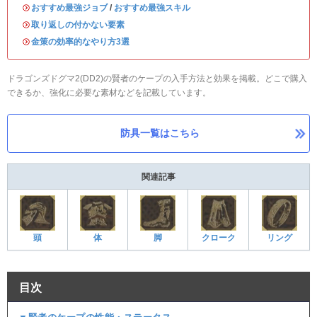
・
おすすめ最強ジョブ
/
おすすめ最強スキル
・
取り返しの付かない要素
・
金策の効率的なやり方3選
ドラゴンズドグマ2(DD2)の賢者のケープの入手方法と効果を掲載。どこで購入
できるか、強化に必要な素材などを記載しています。
防具一覧はこちら
関連記事
頭
体
脚
クローク
リング
目次