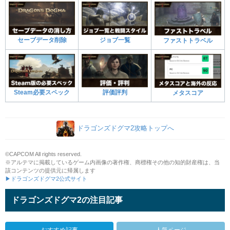
セーブデータ削除
ジョブ一覧
ファストトラベル
Steam必要スペック
評価評判
メタスコア
ドラゴンズドグマ2攻略トップへ
©CAPCOM All rights reserved.
※アルテマに掲載しているゲーム内画像の著作権、商標権その他の知的財産権は、当
該コンテンツの提供元に帰属します
▶ドラゴンズドグマ2公式サイト
ドラゴンズドグマ2の注目記事