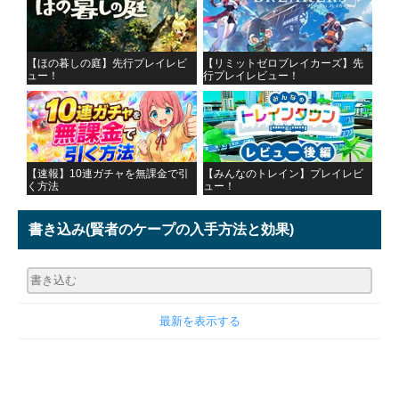
【ほの暮しの庭】先行プレイレビ
【リミットゼロブレイカーズ】先
ュー！
行プレイレビュー！
【速報】10連ガチャを無課金で引
【みんなのトレイン】プレイレビ
く方法
ュー！
書き込み
(賢者のケープの入手方法と効果)
最新を表示する