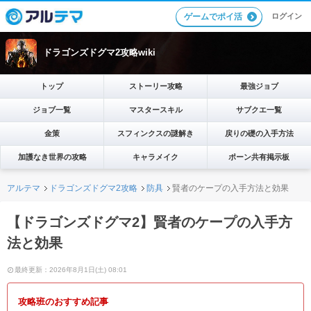
ログイン
ゲームでポイ活
ドラゴンズドグマ2攻略wiki
トップ
ストーリー攻略
最強ジョブ
ジョブ一覧
マスタースキル
サブクエ一覧
金策
スフィンクスの謎解き
戻りの礎の入手方法
加護なき世界の攻略
キャラメイク
ポーン共有掲示板
アルテマ
ドラゴンズドグマ2攻略
防具
賢者のケープの入手方法と効果
【ドラゴンズドグマ2】賢者のケープの入手方
法と効果
最終更新：2026年8月1日(土) 08:01
攻略班のおすすめ記事