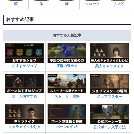
頭
体
脚
クローク
リング
おすすめ記事
おすすめ人気記事
おすすめジョブ
序盤の進め方
美人キャラメイク
ポーンおすすめ
ストーリー攻略
ジョブマスター
キャラメイクやり方
ポーンの性格
公式ポーン入手方法