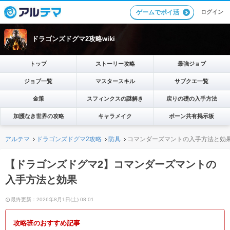
ログイン
ゲームでポイ活
ドラゴンズドグマ2攻略wiki
トップ
ストーリー攻略
最強ジョブ
ジョブ一覧
マスタースキル
サブクエ一覧
金策
スフィンクスの謎解き
戻りの礎の入手方法
加護なき世界の攻略
キャラメイク
ポーン共有掲示板
アルテマ
ドラゴンズドグマ2攻略
防具
コマンダーズマントの入手方法と効
【ドラゴンズドグマ2】コマンダーズマントの
入手方法と効果
最終更新：2026年8月1日(土) 08:01
攻略班のおすすめ記事