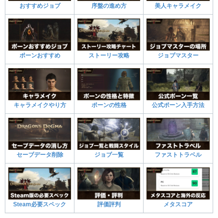
おすすめジョブ
序盤の進め方
美人キャラメイク
ポーンおすすめ
ストーリー攻略
ジョブマスター
キャラメイクやり方
ポーンの性格
公式ポーン入手方法
セーブデータ削除
ジョブ一覧
ファストトラベル
Steam必要スペック
評価評判
メタスコア