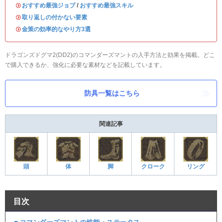
・
おすすめ最強ジョブ
/
おすすめ最強スキル
・
取り返しの付かない要素
・
金策の効率的なやり方3選
ドラゴンズドグマ2(DD2)のコマンダーズマントの入手方法と効果を掲載。どこ
で購入できるか、強化に必要な素材などを記載しています。
防具一覧はこちら
関連記事
頭
体
脚
クローク
リング
目次