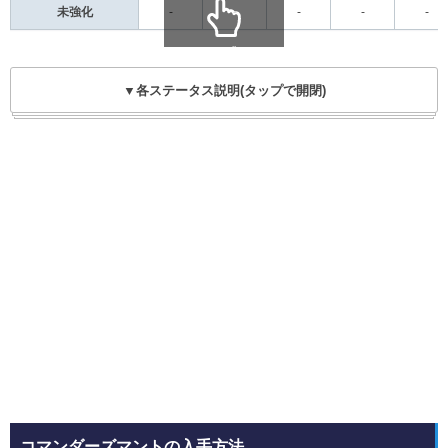
未強化
-
-
-
-
-
scroll
▼各ステータス説明(タップで開閉)
コマンダーズマントの入手方法