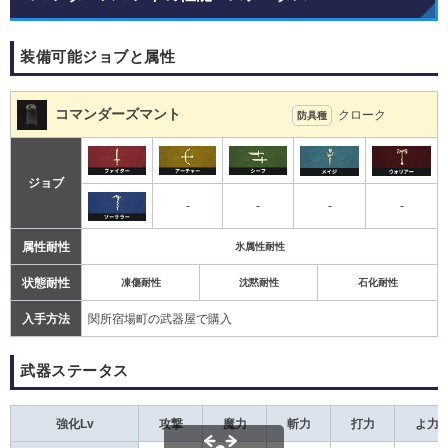
装備可能ジョブと属性
コマンダーズマント
クローク
防具種
ジョブ
-
-
-
-
属性耐性
氷属性耐性
状態耐性
凍傷耐性
沈黙耐性
石化耐性
入手方法
関所宿場町の武器屋で購入
武器ステータス
強化Lv
攻撃
魔力
斬力
打力
よ力