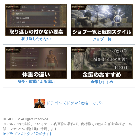
取り返し付かない
ジョブ一覧
身長・体重による違い
金策おすすめ
ドラゴンズドグマ2攻略トップへ
©CAPCOM All rights reserved.
※アルテマに掲載しているゲーム内画像の著作権、商標権その他の知的財産権は、当
該コンテンツの提供元に帰属します
▶ドラゴンズドグマ2公式サイト