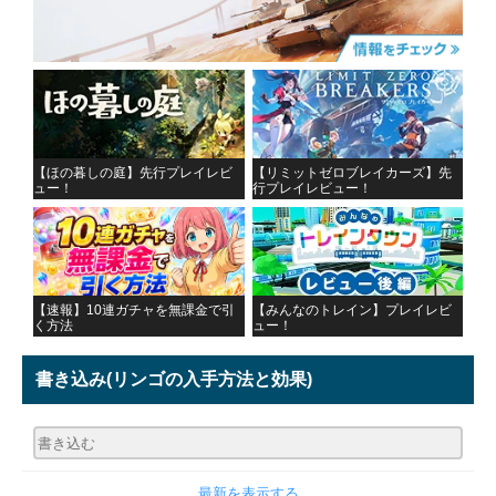
【ほの暮しの庭】先行プレイレビ
【リミットゼロブレイカーズ】先
ュー！
行プレイレビュー！
【速報】10連ガチャを無課金で引
【みんなのトレイン】プレイレビ
く方法
ュー！
書き込み
(リンゴの入手方法と効果)
最新を表示する