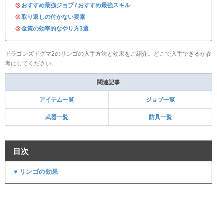
・
おすすめ最強ジョブ
/
おすすめ最強スキル
・
取り返しの付かない要素
・
金策の効率的なやり方3選
ドラゴンズドグマ2のリンゴの入手方法と効果をご紹介。どこで入手できるか参
考にしてください。
関連記事
アイテム一覧
ジョブ一覧
武器一覧
防具一覧
目次
▼リンゴの効果