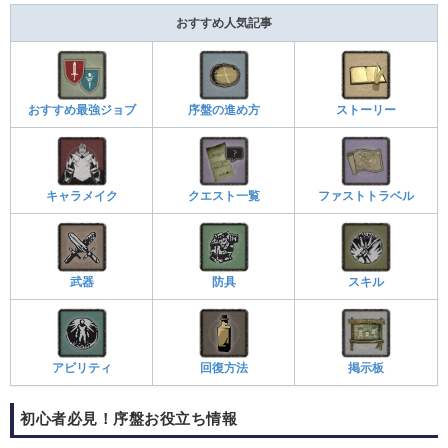
おすすめ人気記事
おすすめ最強ジョブ
序盤の進め方
ストーリー
キャラメイク
クエスト一覧
ファストトラベル
武器
防具
スキル
アビリティ
回復方法
掲示板
初心者必見！序盤お役立ち情報