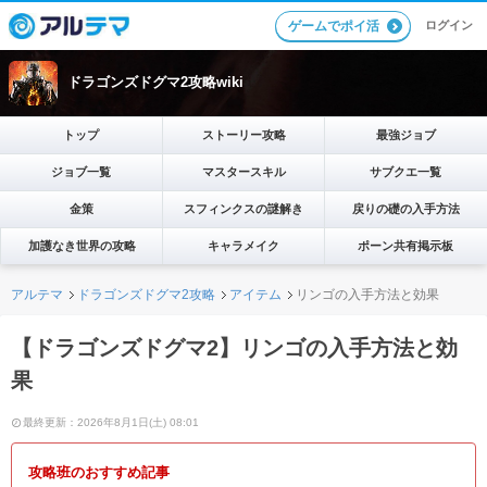
ログイン
ゲームでポイ活
ドラゴンズドグマ2攻略wiki
トップ
ストーリー攻略
最強ジョブ
ジョブ一覧
マスタースキル
サブクエ一覧
金策
スフィンクスの謎解き
戻りの礎の入手方法
加護なき世界の攻略
キャラメイク
ポーン共有掲示板
アルテマ
ドラゴンズドグマ2攻略
アイテム
リンゴの入手方法と効果
【ドラゴンズドグマ2】リンゴの入手方法と効
果
最終更新：2026年8月1日(土) 08:01
攻略班のおすすめ記事