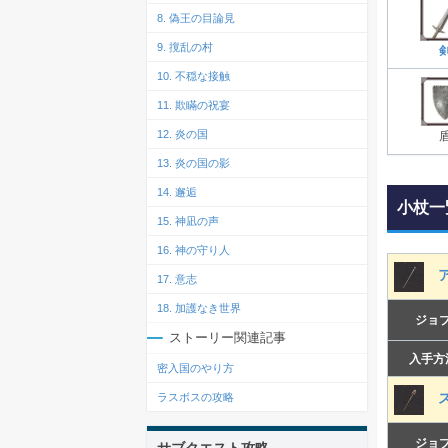
8. 偽王の目論見
9. 撹乱の村
10. 不穏な接触
11. 欺瞞の祝宴
12. 炎の国
13. 炎の国の影
14. 邂逅
小杖一
15. 神凪の声
16. 神の守り人
ア
17. 意志
18. 加護なき世界
ジョ
ストーリー関連記事
入手方
密入国のやり方
ス
ラスボスの攻略
ジョ