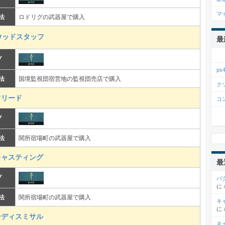
マ
法
ロドリグの武器屋で購入
ッドスタッフ
最
ブ
p
法
国境監視団宿営地の監視団売店で購入
ク
フリード
コ
ブ
法
関所宿場町の武器屋で購入
キャスティング
最
ブ
バ
に
法
関所宿場町の武器屋で購入
キ
に
ンディスミサル
キ