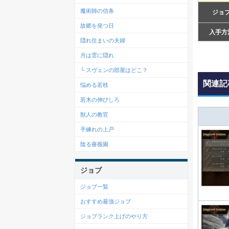
魔術師の信条
ジョ
故郷を発つ日
入手方
隠れ住まいの夫婦
月は雲に隠れ
└ スヴェンの部屋はどこ？
関連記
悩める若枝
若木の伸びしろ
獣人の教官
手練れの上戸
陰る薔薇園
ジョブ
ジョブ一覧
おすすめ最強ジョブ
ジョブランク上げのやり方