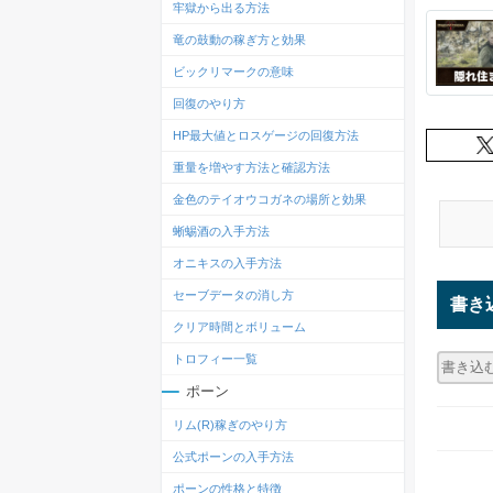
牢獄から出る方法
竜の鼓動の稼ぎ方と効果
ビックリマークの意味
回復のやり方
HP最大値とロスゲージの回復方法
重量を増やす方法と確認方法
金色のテイオウコガネの場所と効果
蜥蜴酒の入手方法
オニキスの入手方法
セーブデータの消し方
書き
クリア時間とボリューム
トロフィー一覧
ポーン
リム(R)稼ぎのやり方
公式ポーンの入手方法
ポーンの性格と特徴