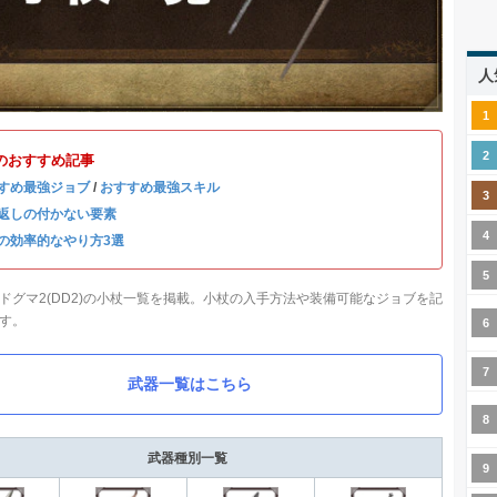
人
のおすすめ記事
すめ最強ジョブ
/
おすすめ最強スキル
返しの付かない要素
の効率的なやり方3選
ドグマ2(DD2)の小杖一覧を掲載。小杖の入手方法や装備可能なジョブを記
す。
武器一覧はこちら
武器種別一覧