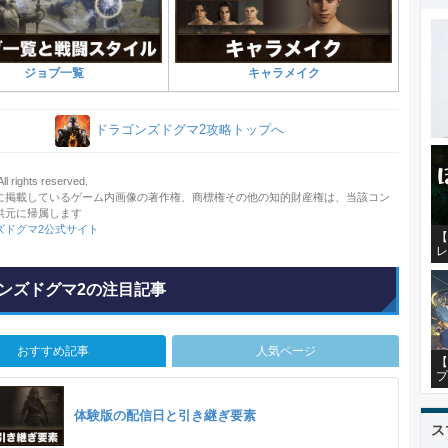
ジョブ一覧
キャラメイク
ドラゴンズドグマ2攻略トップへ
 rights reserved.
に掲載しているゲーム内画像の著作権、商標権その他の知的財産権は、当該コン
供元に帰属します
ズドグマ2公式サイト
【
レ
ンズドグマ2の注目記事
おすすめ記事
人気ページ
【
プ
体験版の配信日と引き継ぎ要素
ス