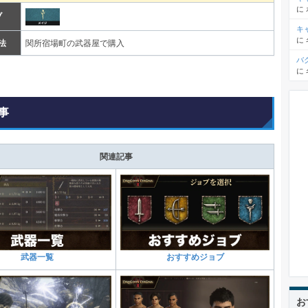
に
ブ
キ
に
法
関所宿場町の武器屋で購入
バ
に
事
関連記事
武器一覧
おすすめジョブ
お