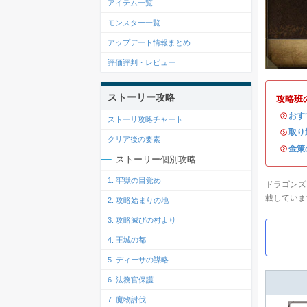
アイテム一覧
モンスター一覧
アップデート情報まとめ
評価評判・レビュー
ストーリー攻略
攻略班
・
おす
ストーリ攻略チャート
・
取り
クリア後の要素
・
金策
ストーリー個別攻略
1. 牢獄の目覚め
ドラゴンズ
載していま
2. 攻略始まりの地
3. 攻略滅びの村より
4. 王城の都
5. ディーサの謀略
6. 法務官保護
7. 魔物討伐