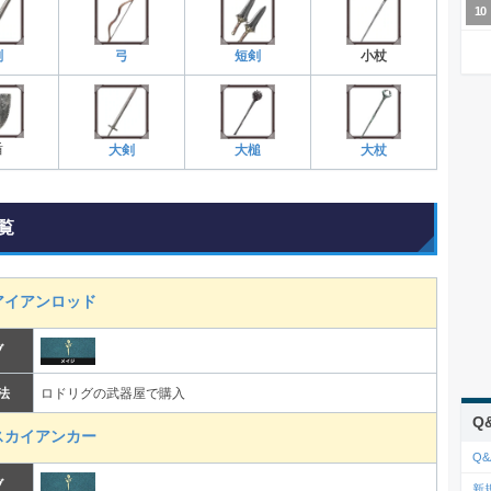
剣
弓
短剣
小杖
盾
大剣
大槌
大杖
覧
イアンロッド
ブ
法
ロドリグの武器屋で購入
Q
カイアンカー
Q&
ブ
新