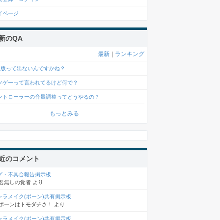
イページ
新のQA
最新
|
ランキング
s4版って出ないんですかね？
ソゲーって言われてるけど何で？
ントローラーの音量調整ってどうやるの？
もっとみる
近のコメント
グ・不具合報告掲示板
名無しの覚者
より
ャラメイク(ポーン)共有掲示板
ポーンはトモダチさ！
より
ャラメイク(ポーン)共有掲示板