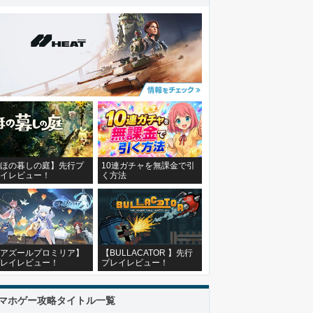
ほの暮しの庭】先行プ
10連ガチャを無課金で引
イレビュー！
く方法
アズールプロミリア】
【BULLACATOR 】先行
レイレビュー！
プレイレビュー！
マホゲー攻略タイトル一覧