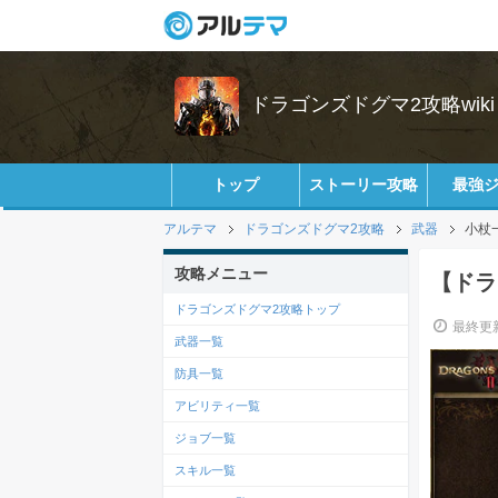
ドラゴンズドグマ2攻略wiki
トップ
ストーリー攻略
最強
アルテマ
ドラゴンズドグマ2攻略
武器
小杖
攻略メニュー
【ドラ
ドラゴンズドグマ2攻略トップ
最終更新
武器一覧
防具一覧
アビリティ一覧
ジョブ一覧
スキル一覧