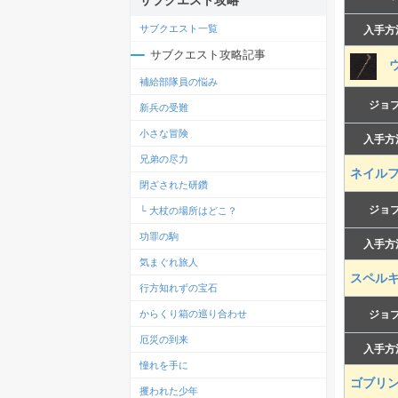
サブクエスト攻略
サブクエスト一覧
入手方
サブクエスト攻略記事
ウ
補給部隊員の悩み
ジョ
新兵の受難
小さな冒険
入手方
兄弟の尽力
ネイル
閉ざされた研鑽
ジョ
└ 大杖の場所はどこ？
功罪の駒
入手方
気まぐれ旅人
スペル
行方知れずの宝石
からくり箱の巡り合わせ
ジョ
厄災の到来
入手方
憧れを手に
ゴブリ
攫われた少年