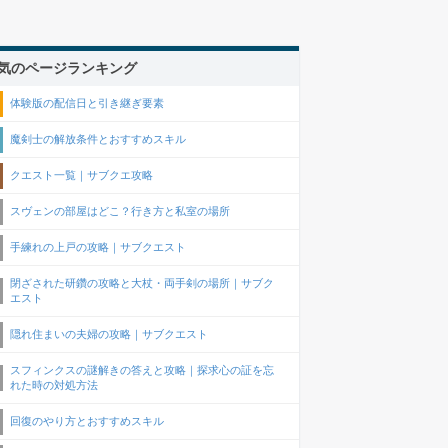
気のページランキング
体験版の配信日と引き継ぎ要素
魔剣士の解放条件とおすすめスキル
クエスト一覧｜サブクエ攻略
スヴェンの部屋はどこ？行き方と私室の場所
手練れの上戸の攻略｜サブクエスト
閉ざされた研鑽の攻略と大杖・両手剣の場所｜サブク
エスト
隠れ住まいの夫婦の攻略｜サブクエスト
スフィンクスの謎解きの答えと攻略｜探求心の証を忘
れた時の対処方法
回復のやり方とおすすめスキル