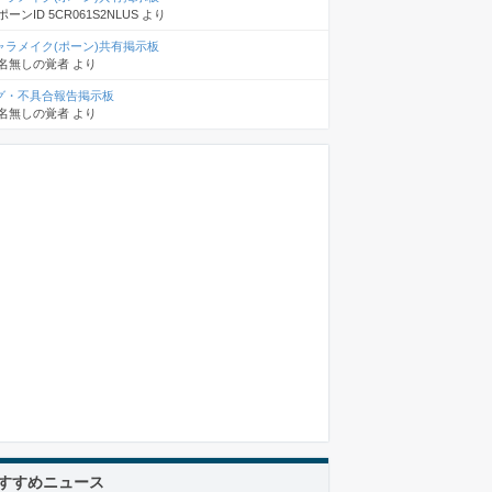
ポーンID 5CR061S2NLUS
より
ャラメイク(ポーン)共有掲示板
名無しの覚者
より
グ・不具合報告掲示板
名無しの覚者
より
すすめニュース