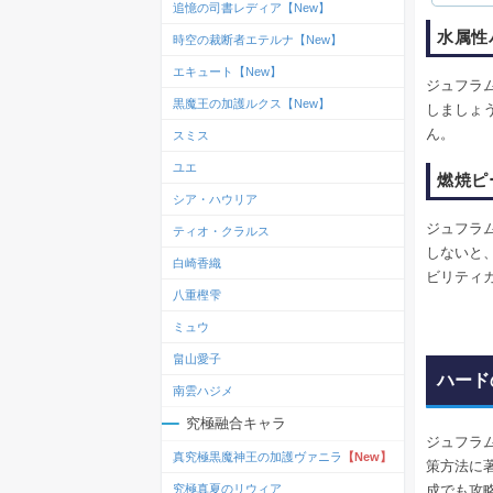
追憶の司書レディア【New】
水属性
時空の裁断者エテルナ【New】
エキュート【New】
ジュフラ
黒魔王の加護ルクス【New】
しましょ
ん。
スミス
ユエ
燃焼ピ
シア・ハウリア
ジュフラ
ティオ・クラルス
しないと
白崎香織
ビリティ
八重樫雫
ミュウ
畠山愛子
ハード
南雲ハジメ
究極融合キャラ
ジュフラ
真究極黒魔神王の加護ヴァニラ
【New】
策方法に
成でも攻
究極真夏のリウィア