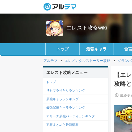
エレスト攻略wiki
トップ
最強キャラ
合
アルテマ
エレメンタルストーリー攻略
グランバ
エレスト攻略メニュー
【エレ
トップ
攻略と
リセマラ当たりランキング
最終更新
最強キャラランキング
最強試練キャラランキング
アリーナ最強パーティランキング
速報まとめと最新情報