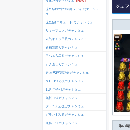
夏休みガチャシミュ
【New】
ジュフ
流星祭(追憶の司書レディア)ガチャシミ
ュ
流星祭(エキュート)ガチャシミュ
サマーフェスガチャシミュ
人気キャラ選抜ガチャシミュ
新精霊祭ガチャシミュ
選べる六星祭ガチャシミュ
引き直しガチャシミュ
天上界2実装記念ガチャシミュ
クロロワ応援ガチャシミュ
11周年特別ガチャシミュ
無料11連ガチャシミュ
グラユナ応援ガチャシミュ
グラバト攻略ガチャシミュ
無料10連ガチャシミュ
敵の属