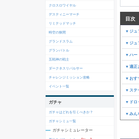
クロスロワイヤル
デスティニーマーチ
目次
リミテッドマッチ
▼ジュ
時空の狭間
グランドスラム
▼ジュ
グランバトル
▼ハー
五戦神の戦士
▼適正
ダークネスリパルサー
チャレンジミッション攻略
▼おす
イベント一覧
▼ステ
▼ドロ
ガチャ
ガチャはどれを引くべきか？
▼みん
ガチャシミュ一覧
ガチャシミュレーター