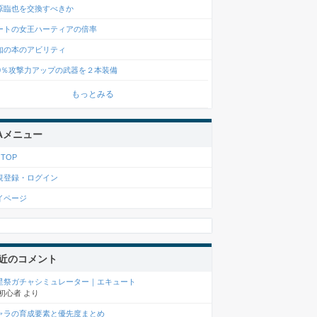
原臨也を交換すべきか
ートの女王ハーティアの倍率
知の本のアビリティ
00％攻撃力アップの武器を２本装備
もっとみる
Aメニュー
 TOP
規登録・ログイン
イページ
近のコメント
星祭ガチャシミュレーター｜エキュート
初心者
より
ャラの育成要素と優先度まとめ