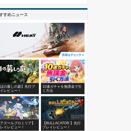
すすめニュース
ほの暮しの庭】先行プ
10連ガチャを無課金で引
イレビュー！
く方法
アズールプロミリア】
【BULLACATOR 】先行
レイレビュー！
プレイレビュー！