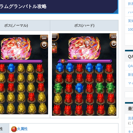
折
ラムグランバトル攻略
ハ
英
ボス(ノーマル)
ボス(ハード)
1
Q
QA
新
マ
最
流
に
性
火属性
キ