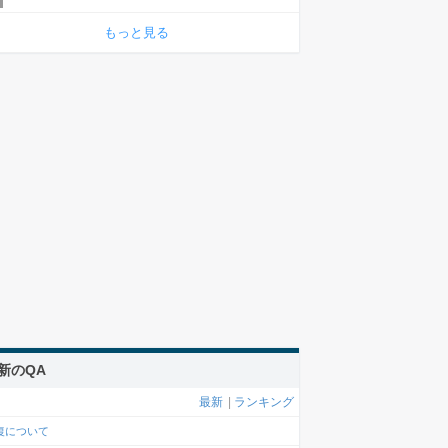
もっと見る
新のQA
最新
|
ランキング
復について