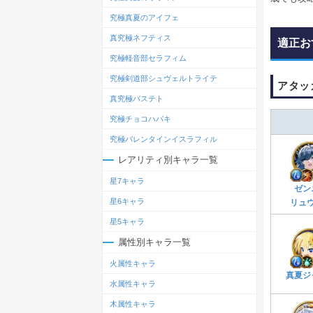
究極真夏のアイフェ
真究極ネフティス
適正お
究極軽音部セラフィム
究極剣道部シュヴェルトライテ
アタッ
真究極バステト
究極チョコハバキ
究極バレンタインイスラフィル
レアリティ別キャラ一覧
星7キャラ
ゼン
星6キャラ
リュ
星5キャラ
属性別キャラ一覧
火属性キャラ
真夏ジ
水属性キャラ
木属性キャラ