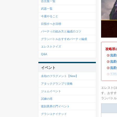
合言葉一覧
武器一覧
今週やること
目指すべき目標
パーティの組み方と編成のコツ
グランバトルおすすめパーティ編成
エレストクイズ
攻略班
Q&A
・
流星
・
流星
イベント
・
流星
・
五戦
永劫のフラグメント【New】
アタックグランプリ攻略
エレスト(
ジェムイベント
す。おすす
ランバトル
試練の塔
復刻異界の門イベント
グランユナイテッド