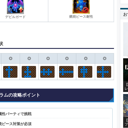
お
燃焼ピース耐性
デビルガード
状
◎
◎
◎
◎
◎
◎
【
レ
ラムの攻略ポイント
属性パーティで挑戦
【
焼ピース対策が必須
プ