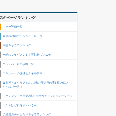
気のページランキング
キャラ評価一覧
夏休み召喚ガチャシミュレーター
最強キャラランキング
永劫のフラグメント｜五戦神ヴァニラ
グランバトルの攻略一覧
エキュートの評価とスキル倍率
真究極アルタリアモルス(光の蜃気楼の塔6層)攻略とお
すすめパーティ
ファンタジア文庫第2弾コラボガチャシミュレーターA
ガチャはどれを引くべきか
流星祭ガチャ当たりキャラランキング