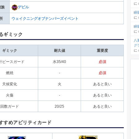
に
種族
デビル
瞬
に
所
ウェイクニングオブナンバーズイベント
瞬
に
るギミック
八
グ
に
ギミック
耐久値
重要度
計ピースガード
水35/40
必須
燃焼
-
必須
天候変化
火
あると良い
火傷
-
あると良い
回数ガード
20/25
あると良い
すすめアビリティカード