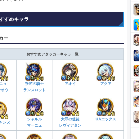
すすめキャラ
カー
おすすめアタッカーキャラ一覧
ニョ
叛逆の騎士
アオイ
アクア
ウオウ
ランスロット
シャルル
大罪の使徒
UAエックス
ャンヌ
マーニュ
レヴィアタン