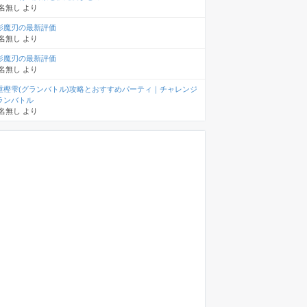
名無し
より
影魔刃の最新評価
名無し
より
影魔刃の最新評価
名無し
より
重樫雫(グランバトル)攻略とおすすめパーティ｜チャレンジ
ランバトル
名無し
より