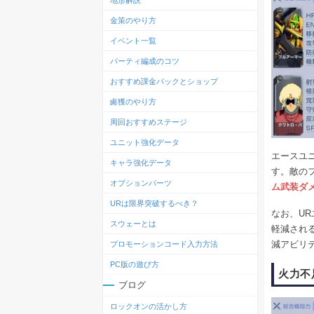
地形解説
金策のやり方
イベント一覧
パーティ編成のコツ
おすすめ課金パックとショップ
鹵獲のやり方
周回おすすめステージ
ユニット強化データ
エースユ
キャラ強化データ
す。敵の
オプションパーツ
ム武装ダメ
URは限界突破するべき？
なお、U
スウェーとは
軽減され
減アビリ
プロモーションコード入力方法
PC版の遊び方
火力不
ブログ
ロックオンの活かし方