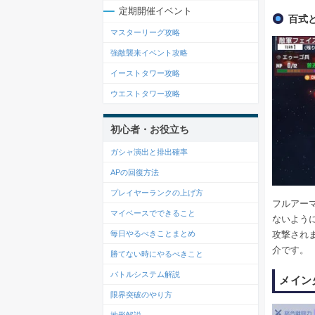
定期開催イベント
百式
マスターリーグ攻略
強敵襲来イベント攻略
イーストタワー攻略
ウエストタワー攻略
初心者・お役立ち
ガシャ演出と排出確率
APの回復方法
プレイヤーランクの上げ方
フルアー
マイベースでできること
ないよう
毎日やるべきことまとめ
攻撃され
介です。
勝てない時にやるべきこと
バトルシステム解説
メイン
限界突破のやり方