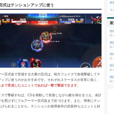
新
百式はテンションアップに使う
マ
最
招
に
雑
に
招
に
招
に
マー百式改で登場する大量の百式は、味方フェイズで各個撃破してテ
雑
アップに使うのがおすすめです。それぞれステータスが非常に低く、
に
ルまで育成したユニットであれば一撃で撃破できます
。
イズで撃破すれば、CSを発動して前進しながら敵を倒せるうえ、余計
ジを受けずにフルアーマー百式改まで近づけます。また、簡単にテン
上げられることから、テンションが使用条件の武装持ちユニットと好
。