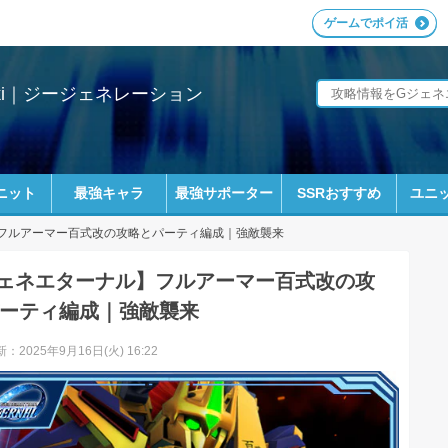
ゲームでポイ活
ki｜ジージェネレーション
ニット
最強キャラ
最強サポーター
SSRおすすめ
ユニッ
フルアーマー百式改の攻略とパーティ編成｜強敵襲来
ェネエターナル】フルアーマー百式改の攻
ーティ編成｜強敵襲来
：2025年9月16日(火) 16:22