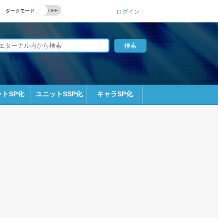
ダークモード
ログイン
トSP化
ユニットSSP化
キャラSP化