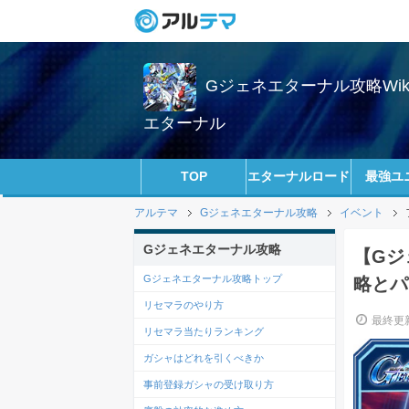
Gジェネエターナル攻略Wi
エターナル
TOP
エターナルロード
最強ユ
アルテマ
Gジェネエターナル攻略
イベント
Gジェネエターナル攻略
【Gジ
Gジェネエターナル攻略トップ
略とパ
リセマラのやり方
最終更新
リセマラ当たりランキング
ガシャはどれを引くべきか
事前登録ガシャの受け取り方