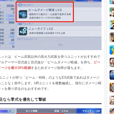
ニットは、ビーム武装以外の高火力武装を持つユニットがおすすめで
フルアーマー百式改と百式改が「ビームダメージ軽減」を持ち、
ビー
ージを最大30%軽減
するためダメージ効率が落ちます。
Rユニットが持つ「ビーム・特殊」のようなEX武装であればダメージ
ることなく命中します。URユニットを複数編成し、強引にダメージ軽
ティを乗り切るのもおすすめです。
足なら零式を優先して撃破