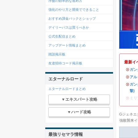
序盤の効率的な進め方
強化のやり方と開発でできること
おすすめ課金パックとショップ
デイリーパスは買うべきか
公式生配信まとめ
アップデート情報まとめ
雑談掲示板
最新イ
友達招待コード掲示板
・
ガン
・
アル
エターナルロード
・
ガン
エターナルロードまとめ
撃)
・
ミリ
▼エキスパート攻略
▼ハード攻略
Gジェネエ
強敵襲来イ
最強リセマラ情報