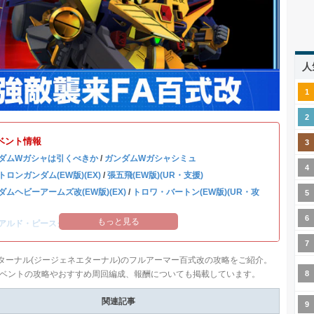
人
ベント情報
ダムWガシャは引くべきか
/
ガンダムWガシャシミュ
トロンガンダム(EW版)(EX)
/
張五飛(EW版)(UR・支援)
ダムヘビーアームズ改(EW版)(EX)
/
トロワ・バートン(EW版)(UR・攻
もっと見る
アルド・ピースクラフト&リーブラ
ターナル(ジージェネエターナル)のフルアーマー百式改の攻略をご紹介。
ベントの攻略やおすすめ周回編成、報酬についても掲載しています。
関連記事