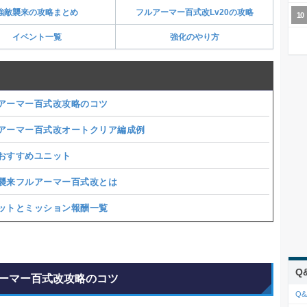
強敵襲来の攻略まとめ
フルアーマー百式改Lv20の攻略
イベント一覧
強化のやり方
アーマー百式改攻略のコツ
アーマー百式改オートクリア編成例
おすすめユニット
襲来フルアーマー百式改とは
ットとミッション報酬一覧
Q
ーマー百式改攻略のコツ
Q&