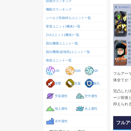
防御力ランキング
機動力ランキング
シールド防御持ちユニット一覧
変形ユニット(機体)一覧
2×2ユニット(機体)一覧
脱出機構ユニット一覧
脱出機構(超強気)ユニット一覧
換装ユニット一覧
UR
SSR
SR
フルアー
体全てが
攻撃
支援
耐久
完凸した
宇宙適性
空中適性
ージ前後
抑えられ
地上適性
水上適性
水中適性
フルア