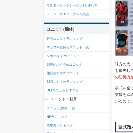
マスターリーグシーズン1を通して
ジージェネエターナル座談会
ユニット(機体)
最強ユニットランキング
マップ兵器持ちユニット一覧
SP化おすすめユニット
味方の火
SSP化おすすめユニット
を優先し
開発おすすめユニット
の防御力が
SSRおすすめランキング
零式を全
ULTユニットおすすめ
突破を進
ユニット一覧系
がるので
ユニット(機体)一覧
HPランキング
攻撃力ランキング
百式改