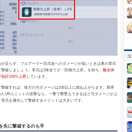
コ
力が足らず、フルアーマー百式改へのダメージが低いときは奥の零式
て撃破しましょう。零式は3体全てが「防御力上昇」を持ち、
敵全体
合計150%上昇
しています。
て撃破すれば、味方の与ダメージは2倍以上に跳ね上がります。限界
めたURユニットの攻撃なら、一撃で撃墜もできるほど与ダメージが上
、零式を優先して撃破するメリットは大きいです。
を先に撃破するのも手