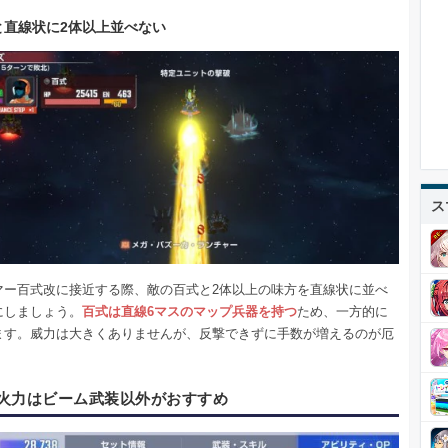
と直線状に2体以上並べない
ス
マー百式改に接近する際、敵の百式と2体以上の味方を直線状に並べ
にしましょう。
百式は直線6マスのマップ兵器を持つ
ため、一方的に
ます。威力は大きくありませんが、反撃できずに手数が増えるのが厄
火力はビーム武装以外がおすすめ