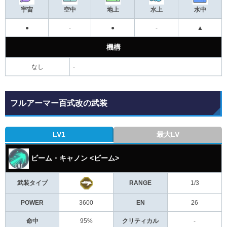
宇宙
空中
地上
水上
水中
●
-
●
-
▲
機構
なし
-
フルアーマー百式改の武装
LV1
最大LV
ビーム・キャノン <ビーム>
武装タイプ
RANGE
1/3
POWER
3600
EN
26
命中
95%
クリティカル
-