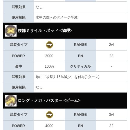
武装効果
なし
使用制限
水中の敵へのダメージ半減
腰部ミサイル・ポッド <物理>
武装タイプ
RANGE
2/4
POWER
3000
EN
23
命中
100%
クリティカル
-
武装効果
敵に「攻撃力15%減少」を付与(1ターン)
使用制限
なし
ロング・メガ・バスター <ビーム>
武装タイプ
RANGE
3/4
POWER
4000
EN
32