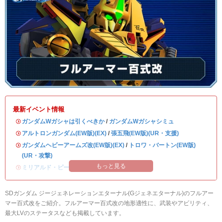
最新イベント情報
・
ガンダムWガシャは引くべきか
/
ガンダムWガシャシミュ
・
アルトロンガンダム(EW版)(EX)
/
張五飛(EW版)(UR・支援)
・
ガンダムヘビーアームズ改(EW版)(EX)
/
トロワ・バートン(EW版)
(UR・攻撃)
もっと見る
・
ミリアルド・ピースクラフト&リーブラ
SDガンダム ジージェネレーションエターナル(Gジェネエターナル)のフルアー
マー百式改をご紹介。フルアーマー百式改の地形適性に、武装やアビリティ、
最大LVのステータスなども掲載しています。