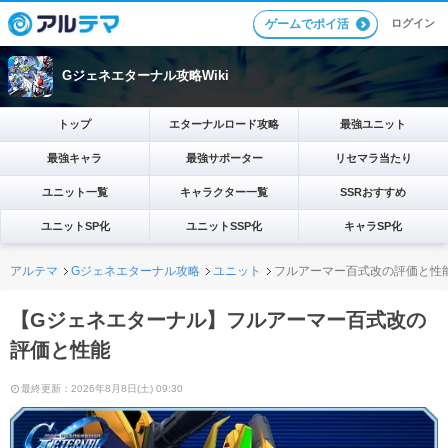
ログイン
ゲームでポイ活
Gジェネエターナル攻略Wiki
トップ
エターナルロード攻略
最強ユニット
最強キャラ
最強サポーター
リセマラ当たり
ユニット一覧
キャラクター一覧
SSRおすすめ
ユニットSP化
ユニットSSP化
キャラSP化
アルテマ
Gジェネエターナル攻略
ユニット
フルアーマー百式改の評価と性
【Gジェネエターナル】フルアーマー百式改の
評価と性能
最終更新：2026年8月8日(土) 09:30