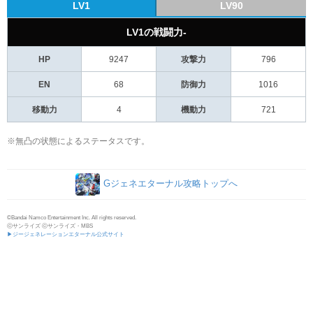
LV1
LV90
LV1の戦闘力-
HP
9247
攻撃力
796
EN
68
防御力
1016
移動力
4
機動力
721
※無凸の状態によるステータスです。
Gジェネエターナル攻略トップへ
©Bandai Namco Entertainment Inc. All rights reserved.
ⓒサンライズ ⓒサンライズ・MBS
▶ジージェネレーションエターナル公式サイト