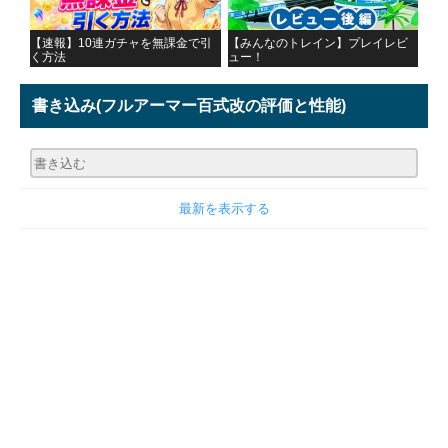
【速報】10連ガチャを無課金で引
【みんなのトレイン】プレイレビ
く方法
ュー！
書き込み
(フルアーマー百式改の評価と性能)
最新を表示する