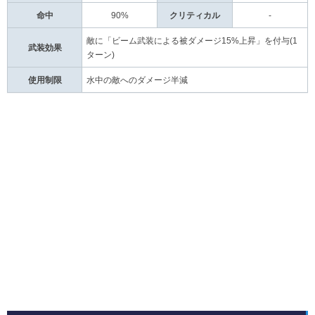
命中
90%
クリティカル
-
敵に「ビーム武装による被ダメージ15%上昇」を付与(1
武装効果
ターン)
使用制限
水中の敵へのダメージ半減