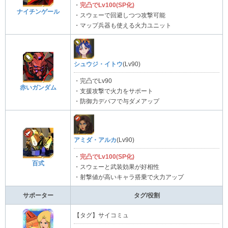
・
完凸でLv100(SP化)
ナイチンゲール
・スウェーで回避しつつ攻撃可能
・マップ兵器も使える火力ユニット
シュウジ・イトウ
(Lv90)
・完凸でLv90
赤いガンダム
・支援攻撃で火力をサポート
・防御力デバフで与ダメアップ
アミダ・アルカ
(Lv90)
・
完凸でLv100(SP化)
百式
・スウェーと武装効果が好相性
・射撃値が高いキャラ搭乗で火力アップ
サポーター
タグ/役割
【タグ】サイコミュ