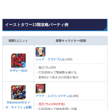
イーストタワー13階攻略パーティ例
部隊1ユニット
搭乗キャラクター/役割
シャア・アズナブル
(Lv100)
・無凸でLv100
サザビー(EX)
・CS2回持ちで撃破数を稼げる
・射程5かつ高火力の武装が強力
アマテ・ユズリハ(マチュ)
(Lv90)
GQuuuuuuX(オメ
・
完凸でLv100(SP化)
ガ・サイコミュ起動
・CS2回持ちで雑魚処理に活躍