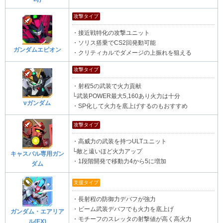
攻撃タイプ
・接近戦特化の攻撃ユニット
・ソリス搭乗でCS2回発動可能
ガンダムエピオン
・クリティカルでダメージの上振れを狙える
攻撃タイプ
・射程5の武装で火力貢献
└武装POWER最大5,160あり火力は十分
νガンダム
・SP化して火力を底上げするのもおすすめ
攻撃タイプ
・高威力の武装を持つULTユニット
└敵と遠いほど火力アップ
キャスバル専用ガン
・1段階開発で移動力4から5に増加
ダム
支援タイプ
・長射程の防御力デバフが強力
・ビーム武装デバフでも火力を底上げ
ガンダム・エアリア
・モチーフのスレッタの射撃値が高く高火力
ル(EX)