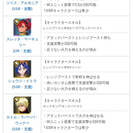
ソリス・アルモニア
・Wユニット搭乗でCSが2回可能
(SSR・攻撃)
└SSRキャラクターでは希少
【キャラクタースキル】
レンジブースト/ENセーブ/アタックバースト
・アタックバーストとレンジブースト持ち
スレッタ・マーキュ
・支援攻撃が2回可能
リー
・足りない火力を補えるのが強み
(UR・支援)
【キャラクタースキル】
レンジブースト/ENチャージ
・レンジブーストで射程を伸ばせる
シュウジ・イトウ
・赤いガンダム搭乗で支援攻撃が2回可能
(SSR・支援)
・足りない火力を補えるのが強み
【キャラクタースキル】
ロックオン/アタックバースト
・アタックバーストで火力を伸ばせる
カトル・ラバーバ・
・Wユニット搭乗で支援攻撃が2回可能
ウィナー
└SSRキャラクターでは希少
(SSR・支援)