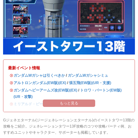
最新イベント情報
・
ガンダムWガシャは引くべきか
/
ガンダムWガシャシミュ
・
アルトロンガンダム(EW版)(EX)
/
張五飛(EW版)(UR・支援)
・
ガンダムヘビーアームズ改(EW版)(EX)
/
トロワ・バートン(EW版)
(UR・攻撃)
もっと見る
・
ミリアルド・ピースクラフト&リーブラ
Gジェネエターナル(ジージェネレーションエターナル)のイーストタワー13階の
攻略をご紹介。ジェネレーションタワー13F攻略のコツや攻略パーティ例、お
すすめユニットやキャラクター、サポーターも掲載しています。