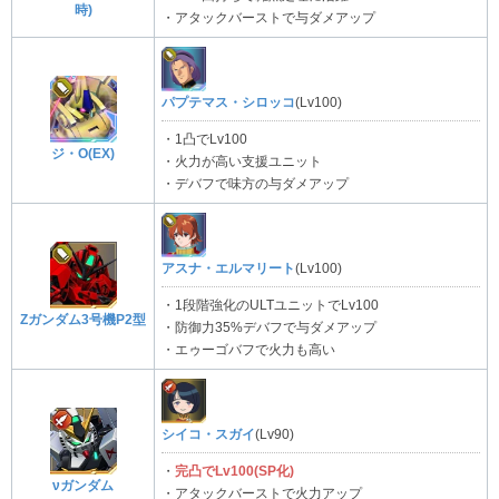
時)
・アタックバーストで与ダメアップ
パプテマス・シロッコ
(Lv100)
・1凸でLv100
ジ・O(EX)
・火力が高い支援ユニット
・デバフで味方の与ダメアップ
アスナ・エルマリート
(Lv100)
・1段階強化のULTユニットでLv100
Ζガンダム3号機P2型
・防御力35%デバフで与ダメアップ
・エゥーゴバフで火力も高い
シイコ・スガイ
(Lv90)
・
完凸でLv100(SP化)
νガンダム
・アタックバーストで火力アップ