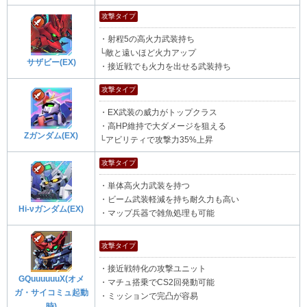
攻撃タイプ
・射程5の高火力武装持ち
└敵と遠いほど火力アップ
サザビー(EX)
・接近戦でも火力を出せる武装持ち
攻撃タイプ
・EX武装の威力がトップクラス
・高HP維持で大ダメージを狙える
Zガンダム(EX)
└アビリティで攻撃力35%上昇
攻撃タイプ
・単体高火力武装を持つ
・ビーム武装軽減を持ち耐久力も高い
Hi-νガンダム(EX)
・マップ兵器で雑魚処理も可能
攻撃タイプ
・接近戦特化の攻撃ユニット
GQuuuuuuX(オメ
・マチュ搭乗でCS2回発動可能
ガ・サイコミュ起動
・ミッションで完凸が容易
時)