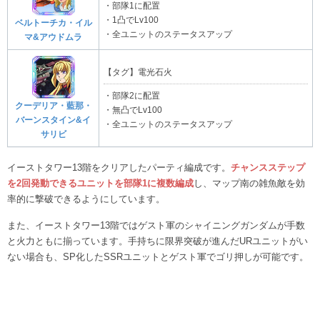
・部隊1に配置
・1凸でLv100
ベルトーチカ・イル
・全ユニットのステータスアップ
マ&アウドムラ
【タグ】電光石火
・部隊2に配置
クーデリア・藍那・
・無凸でLv100
バーンスタイン&イ
・全ユニットのステータスアップ
サリビ
イーストタワー13階をクリアしたパーティ編成です。
チャンスステップ
を2回発動できるユニットを部隊1に複数編成
し、マップ南の雑魚敵を効
率的に撃破できるようにしています。
また、イーストタワー13階ではゲスト軍のシャイニングガンダムが手数
と火力ともに揃っています。手持ちに限界突破が進んだURユニットがい
ない場合も、SP化したSSRユニットとゲスト軍でゴリ押しが可能です。