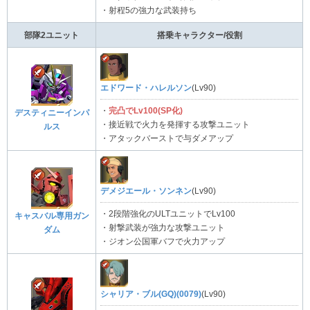
・射程5の強力な武装持ち
部隊2ユニット
搭乗キャラクター/役割
エドワード・ハレルソン
(Lv90)
・
完凸でLv100(SP化)
デスティニーインパ
・接近戦で火力を発揮する攻撃ユニット
ルス
・アタックバーストで与ダメアップ
デメジエール・ソンネン
(Lv90)
・2段階強化のULTユニットでLv100
キャスバル専用ガン
・射撃武装が強力な攻撃ユニット
ダム
・ジオン公国軍バフで火力アップ
シャリア・ブル(GQ)(0079)
(Lv90)