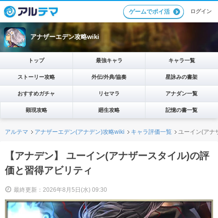
ログイン
ゲームでポイ活
アナザーエデン攻略wiki
トップ
最強キャラ
キャラ一覧
ストーリー攻略
外伝/外典/協奏
星詠みの書架
おすすめガチャ
リセマラ
アナダン一覧
顕現攻略
廻生攻略
記憶の書一覧
アルテマ
アナザーエデン(アナデン)攻略wiki
キャラ評価一覧
ユーイン(アナ
【アナデン】 ユーイン(アナザースタイル)の評
価と習得アビリティ
最終更新：2026年8月5日(水) 09:30