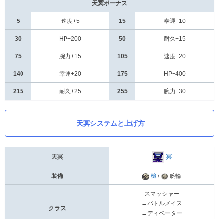
天冥ボーナス
5
速度+5
15
幸運+10
30
HP+200
50
耐久+15
75
腕力+15
105
速度+20
140
幸運+20
175
HP+400
215
耐久+25
255
腕力+30
天冥システムと上げ方
冥
天冥
装備
槌
/
腕輪
スマッシャー
→バトルメイス
クラス
→ディベーター