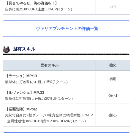
【見せてやるぜ、俺の流儀を！】
Lv:3
自身に腕力30%UP+速度30%UP(3ターン)
ヴァリアブルチャントの評価一覧
固有スキル
固有スキル
強化
【ラーシュ】MP:13
初期
敵単体に打攻撃(小)+腕力15%(1ターン)
【ルヴァンシュ】MP:33
強化1
敵単体に打攻撃(大)+腕力20%UP(1ターン)
【業覇防陣】MP:42
先制で自身に2割ダメージ+味方全体に物理耐性30%UP
強化2
+全属性耐性30%UP+消費MP30%DOWN(3ターン)