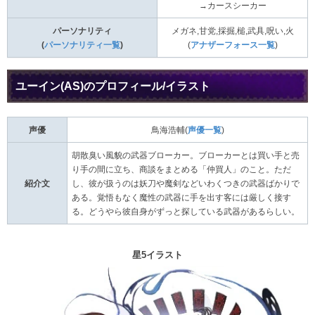
→カースシーカー
パーソナリティ
メガネ,甘党,採掘,槌,武具,呪い,火
(
パーソナリティ一覧
)
(
アナザーフォース一覧
)
ユーイン(AS)のプロフィール/イラスト
声優
鳥海浩輔(
声優一覧
)
胡散臭い風貌の武器ブローカー。ブローカーとは買い手と売
り手の間に立ち、商談をまとめる「仲買人」のこと。ただ
紹介文
し、彼が扱うのは妖刀や魔剣などいわくつきの武器ばかりで
ある。覚悟もなく魔性の武器に手を出す客には厳しく接す
る。どうやら彼自身がずっと探している武器があるらしい。
星5イラスト