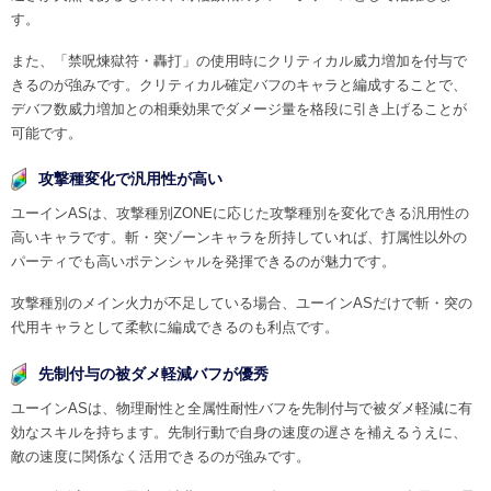
す。
また、「禁呪煉獄符・轟打」の使用時にクリティカル威力増加を付与で
きるのが強みです。クリティカル確定バフのキャラと編成することで、
デバフ数威力増加との相乗効果でダメージ量を格段に引き上げることが
可能です。
攻撃種変化で汎用性が高い
ユーインASは、攻撃種別ZONEに応じた攻撃種別を変化できる汎用性の
高いキャラです。斬・突ゾーンキャラを所持していれば、打属性以外の
パーティでも高いポテンシャルを発揮できるのが魅力です。
攻撃種別のメイン火力が不足している場合、ユーインASだけで斬・突の
代用キャラとして柔軟に編成できるのも利点です。
先制付与の被ダメ軽減バフが優秀
ユーインASは、物理耐性と全属性耐性バフを先制付与で被ダメ軽減に有
効なスキルを持ちます。先制行動で自身の速度の遅さを補えるうえに、
敵の速度に関係なく活用できるのが強みです。