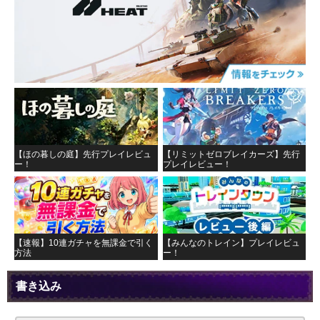
【ほの暮しの庭】先行プレイレビュ
【リミットゼロブレイカーズ】先行
ー！
プレイレビュー！
【速報】10連ガチャを無課金で引く
【みんなのトレイン】プレイレビュ
方法
ー！
書き込み