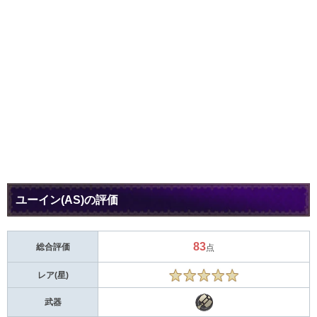
ユーイン(AS)の評価
83
総合評価
点
レア(星)
武器