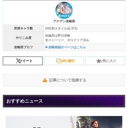
アナデン攻略班
所持キャラ数
242(別スタイル込:371)
短編系は即日攻略
やりこみ度
全ストーリー、ボスクリア済み
攻略班プロフ
▶攻略班紹介ページはこちら
ツイート
URL発行
お気に入り
記事について指摘する
おすすめニュース