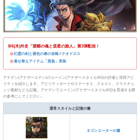
8/6(木)外史「望郷の魂と逆星の旅人」第3弾配信！
・
幻霊の剣と褪色の拳の攻略
/
テオドロス
・
着せ替えアイテム「異装」実装
アナデン(アナザーエデン)のユーイン(アナザースタイル/AS)の評価と習得アビ
リティを紹介します。アビリティボードやステータス、クエスト、クラスチェ
ンジ素材なども記載。アナデンでユーイン(アナザースタイル/AS)を育成する際
の参考にしてください。
通常スタイルと記憶の書
ネゴシエーターの書