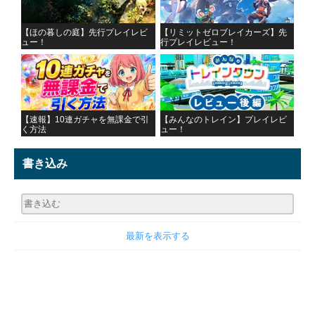
【ほの暮しの庭】先行プレイレビ
【リミットゼロブレイカーズ】先
ュー！
行プレイレビュー！
【速報】10連ガチャを無課金で引
【みんなのトレイン】プレイレビ
く方法
ュー！
書き込み
最新を表示する