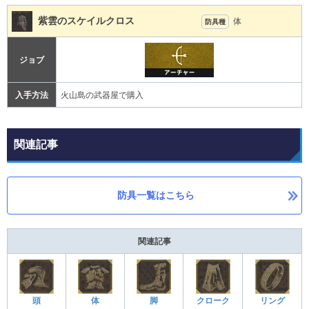
紫雲のスケイルクロス
体
防具種
ジョブ
入手方法
火山島の武器屋で購入
関連記事
防具一覧はこちら
関連記事
頭
体
脚
クローク
リング