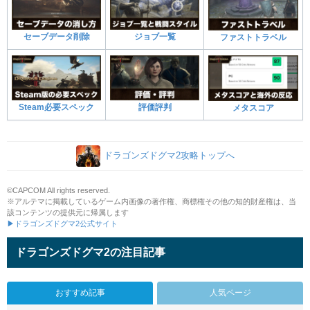
セーブデータ削除
ジョブ一覧
ファストトラベル
Steam必要スペック
評価評判
メタスコア
ドラゴンズドグマ2攻略トップへ
©CAPCOM All rights reserved.
※アルテマに掲載しているゲーム内画像の著作権、商標権その他の知的財産権は、当
該コンテンツの提供元に帰属します
▶ドラゴンズドグマ2公式サイト
ドラゴンズドグマ2の注目記事
おすすめ記事
人気ページ