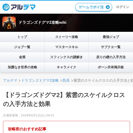
ログイン
ゲームでポイ活
ドラゴンズドグマ2攻略wiki
トップ
ストーリー攻略
最強ジョブ
ジョブ一覧
マスタースキル
サブクエ一覧
金策
スフィンクスの謎解き
戻りの礎の入手方法
加護なき世界の攻略
キャラメイク
ポーン共有掲示板
アルテマ
ドラゴンズドグマ2攻略
防具
紫雲のスケイルクロスの入手方法と
【ドラゴンズドグマ2】紫雲のスケイルクロス
の入手方法と効果
最終更新：2026年8月1日(土) 08:01
攻略班のおすすめ記事