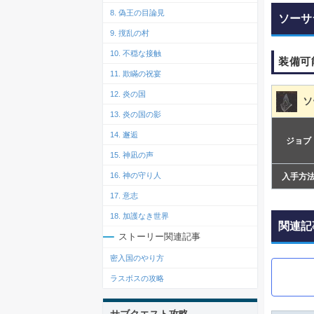
8. 偽王の目論見
ソーサ
9. 撹乱の村
10. 不穏な接触
装備可
11. 欺瞞の祝宴
12. 炎の国
ソ
13. 炎の国の影
14. 邂逅
ジョブ
15. 神凪の声
16. 神の守り人
入手方
17. 意志
18. 加護なき世界
関連記
ストーリー関連記事
密入国のやり方
ラスボスの攻略