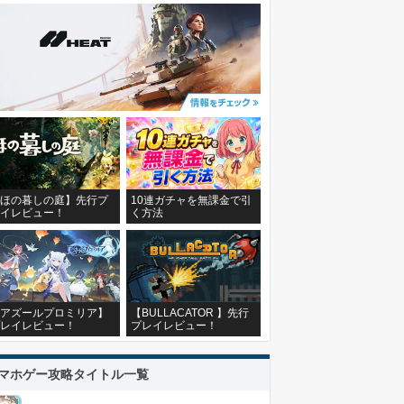
ほの暮しの庭】先行プ
10連ガチャを無課金で引
イレビュー！
く方法
アズールプロミリア】
【BULLACATOR 】先行
レイレビュー！
プレイレビュー！
マホゲー攻略タイトル一覧