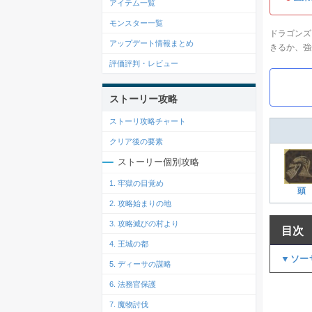
アイテム一覧
モンスター一覧
ドラゴンズ
アップデート情報まとめ
きるか、強
評価評判・レビュー
ストーリー攻略
ストーリ攻略チャート
クリア後の要素
ストーリー個別攻略
1. 牢獄の目覚め
頭
2. 攻略始まりの地
3. 攻略滅びの村より
目次
4. 王城の都
▼ソー
5. ディーサの謀略
6. 法務官保護
7. 魔物討伐