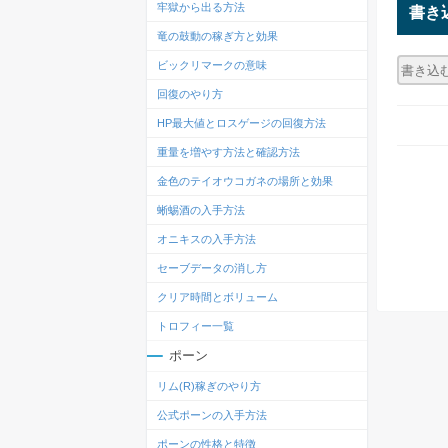
牢獄から出る方法
書き
竜の鼓動の稼ぎ方と効果
ビックリマークの意味
回復のやり方
HP最大値とロスゲージの回復方法
重量を増やす方法と確認方法
金色のテイオウコガネの場所と効果
蜥蜴酒の入手方法
オニキスの入手方法
セーブデータの消し方
クリア時間とボリューム
トロフィー一覧
ポーン
リム(R)稼ぎのやり方
公式ポーンの入手方法
ポーンの性格と特徴