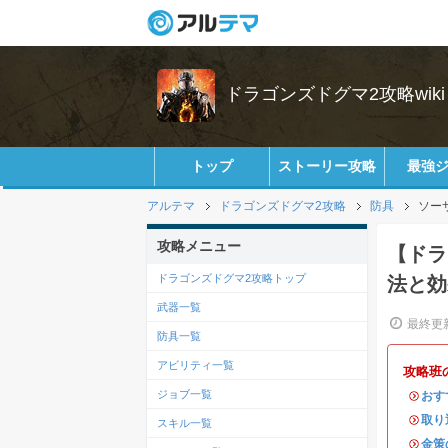
ドラゴンズドグマ2攻略wiki
トップ
ストーリー攻略
最強
アルテマ
ドラゴンズドグマ2攻略
防具
ソー
攻略メニュー
【ドラ
ドラゴンズドグマ2攻略トップ
法と効
武器一覧
最終更新
防具一覧
アビリティ一覧
攻略班
ジョブ一覧
・
おす
・
取り
スキル一覧
・
金策