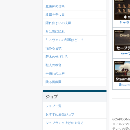
魔術師の信条
故郷を発つ日
キャラ
隠れ住まいの夫婦
月は雲に隠れ
└ スヴェンの部屋はどこ？
悩める若枝
セー
若木の伸びしろ
獣人の教官
手練れの上戸
陰る薔薇園
Ste
ジョブ
ジョブ一覧
おすすめ最強ジョブ
©CAPCOM All
ジョブランク上げのやり方
※アルテマ
テンツの提