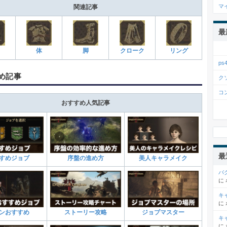
マ
関連記事
最
体
脚
クローク
リング
p
め記事
ク
コ
おすすめ人気記事
最
すめジョブ
序盤の進め方
美人キャラメイク
バ
に
キ
に
ンおすすめ
ストーリー攻略
ジョブマスター
キ
に