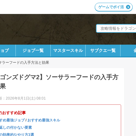
ゲームでポイ活
ジョブ
ジョブ一覧
マスタースキル
サブクエ一覧
サラーフードの入手方法と効果
ゴンズドグマ2】ソーサラーフードの入手方
果
：2026年8月1日(土) 08:01
のおすすめ記事
すめ最強ジョブ
/
おすすめ最強スキル
返しの付かない要素
の効率的なやり方3選