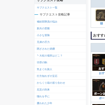
サブクエスト攻略
サブクエスト一覧
サブクエスト攻略記事
補給部隊員の悩み
頭
新兵の受難
おすす
小さな冒険
兄弟の尽力
閉ざされた研鑽
└ 大杖の場所はどこ？
功罪の駒
気まぐれ旅人
おす
行方知れずの宝石
からくり箱の巡り合わせ
厄災の到来
憧れを手に
ポー
攫われた少年