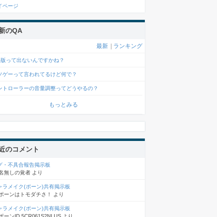
イページ
新のQA
最新
|
ランキング
s4版って出ないんですかね？
ソゲーって言われてるけど何で？
ントローラーの音量調整ってどうやるの？
もっとみる
近のコメント
グ・不具合報告掲示板
名無しの覚者
より
ャラメイク(ポーン)共有掲示板
ポーンはトモダチさ！
より
ャラメイク(ポーン)共有掲示板
ポーンID 5CR061S2NLUS
より