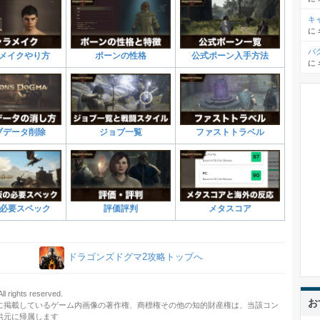
キ
に
バ
メイクやり方
ポーンの性格
公式ポーン入手方法
に
ブデータ削除
ジョブ一覧
ファストトラベル
am必要スペック
評価評判
メタスコア
ドラゴンズドグマ2攻略トップへ
 rights reserved.
お
に掲載しているゲーム内画像の著作権、商標権その他の知的財産権は、当該コン
供元に帰属します