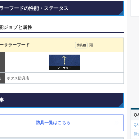
ラーフードの性能・ステータス
能ジョブと属性
ーサラーフード
頭
防具種
法
ボダス防具店
事
Q
防具一覧はこちら
Q&
新