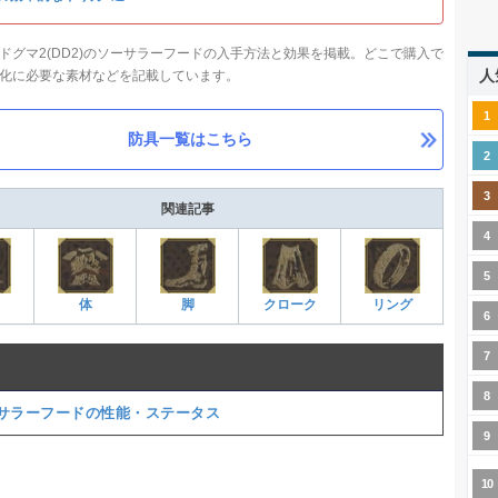
ドグマ2(DD2)のソーサラーフードの入手方法と効果を掲載。どこで購入で
人
化に必要な素材などを記載しています。
防具一覧はこちら
関連記事
体
脚
クローク
リング
サラーフードの性能・ステータス