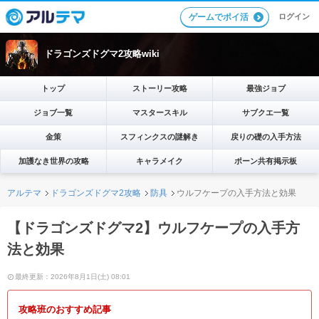
ログイン
ゲームでポイ活
ドラゴンズドグマ2攻略wiki
トップ
ストーリー攻略
最強ジョブ
ジョブ一覧
マスタースキル
サブクエ一覧
金策
スフィンクスの謎解き
戻りの礎の入手方法
加護なき世界の攻略
キャラメイク
ポーン共有掲示板
アルテマ
ドラゴンズドグマ2攻略
防具
ウルフケープの入手方法と効果
【ドラゴンズドグマ2】ウルフケープの入手方
法と効果
最終更新：2026年8月1日(土) 08:01
攻略班のおすすめ記事