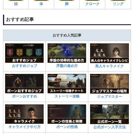
頭
体
脚
クローク
リング
おすすめ記事
おすすめ人気記事
おすすめジョブ
序盤の進め方
美人キャラメイク
ポーンおすすめ
ストーリー攻略
ジョブマスター
キャラメイクやり方
ポーンの性格
公式ポーン入手方法