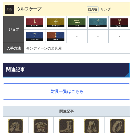
ウルフケープ
リング
防具種
ジョブ
-
-
-
入手方法
モンディーンの道具屋
関連記事
防具一覧はこちら
関連記事