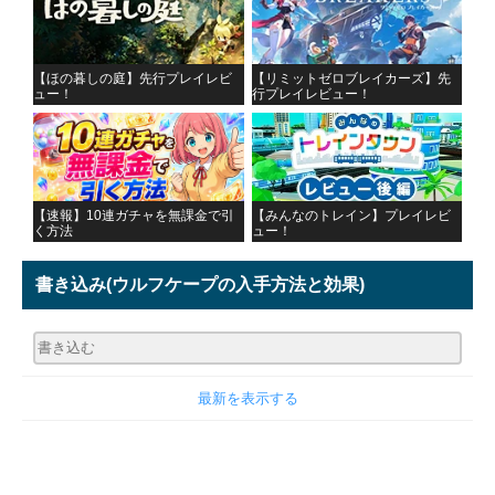
【ほの暮しの庭】先行プレイレビ
【リミットゼロブレイカーズ】先
ュー！
行プレイレビュー！
【速報】10連ガチャを無課金で引
【みんなのトレイン】プレイレビ
く方法
ュー！
書き込み
(ウルフケープの入手方法と効果)
最新を表示する