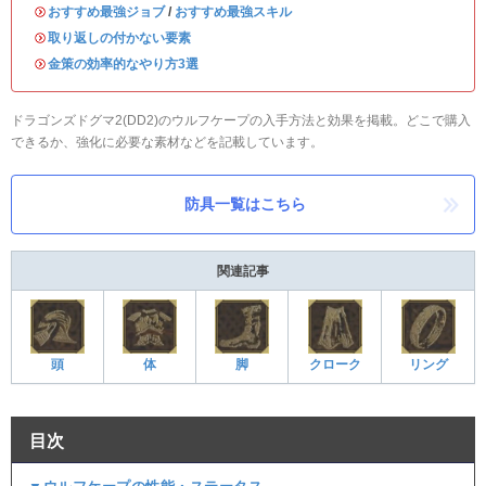
・
おすすめ最強ジョブ
/
おすすめ最強スキル
・
取り返しの付かない要素
・
金策の効率的なやり方3選
ドラゴンズドグマ2(DD2)のウルフケープの入手方法と効果を掲載。どこで購入
できるか、強化に必要な素材などを記載しています。
防具一覧はこちら
関連記事
頭
体
脚
クローク
リング
目次