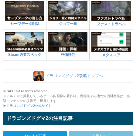
セーブデータ削除
ジョブ一覧
ファストトラベル
Steam必要スペック
評価評判
メタスコア
ドラゴンズドグマ2攻略トップへ
©CAPCOM All rights reserved.
※アルテマに掲載しているゲーム内画像の著作権、商標権その他の知的財産権は、当
該コンテンツの提供元に帰属します
▶ドラゴンズドグマ2公式サイト
ドラゴンズドグマ2の注目記事