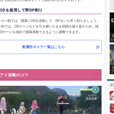
ODを使用して即DP削り
ッカー戦では、開幕にODを発動して、DPをいち早く削りましょう。
ン内では、ODゲージなどを引き継いだまま戦闘を繰り返すため、雑
ODゲージを溜めて開幕発動できるように調整できます。
【
レ
斬属性キャラ一覧はこちら
【
プ
アイ攻略のコツ
ス