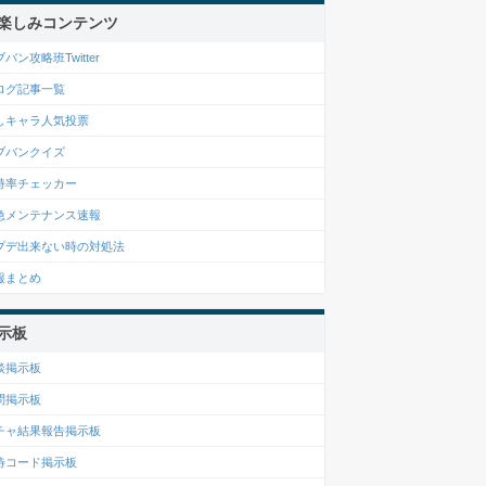
楽しみコンテンツ
バン攻略班Twitter
ログ記事一覧
しキャラ人気投票
ブバンクイズ
持率チェッカー
急メンテナンス速報
プデ出来ない時の対処法
報まとめ
示板
談掲示板
問掲示板
チャ結果報告掲示板
待コード掲示板