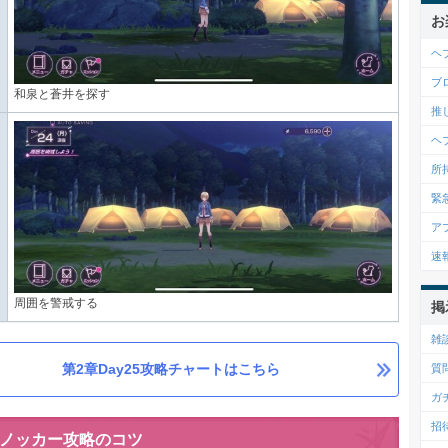
お
ヘブ
ブ
和泉と蒼井を探す
推
ヘ
所
緊
ア
速
周囲を警戒する
掲
雑
第2章Day25攻略チャートはこちら
質
ガ
招
ノッカー攻略のコツ