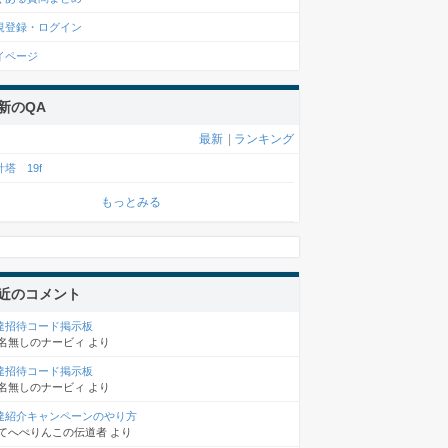
規登録・ログイン
イページ
新のQA
最新
|
ランキング
塔 19f
もっとみる
近のコメント
達招待コード掲示板
名無しのナービィ
より
達招待コード掲示板
名無しのナービィ
より
達紹介キャンペーンのやり方
てへぺりんこの伝道者
より