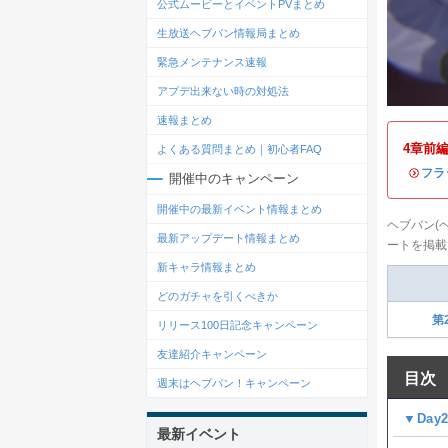
公式ムービーとイベントPVまとめ
生放送ヘブバン情報局まとめ
緊急メンテナンス速報
アプデ出来ない時の対処法
速報まとめ
4章前
よくある質問まとめ｜初心者FAQ
・
フラ
開催中のキャンペーン
開催中の最新イベント情報まとめ
ヘブバン(
最新アップデート情報まとめ
ートを掲載
新キャラ情報まとめ
どのガチャを引くべきか
第
リリース100日記念キャンペーン
友達紹介キャンペーン
目次
週末はヘブバン！キャンペーン
▼Day
最新イベント