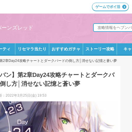
ゲームでポイ活
ンバーンズレッド
ーティ
リセマラ当たり
おすすめガチャ
ストーリー攻略
キャ
第2章Day24攻略チャートとダークバードの倒し方│消せない記憶と蒼い夢
バン】第2章Day24攻略チャートとダークバ
倒し方│消せない記憶と蒼い夢
：2022年3月25日(金) 19:53