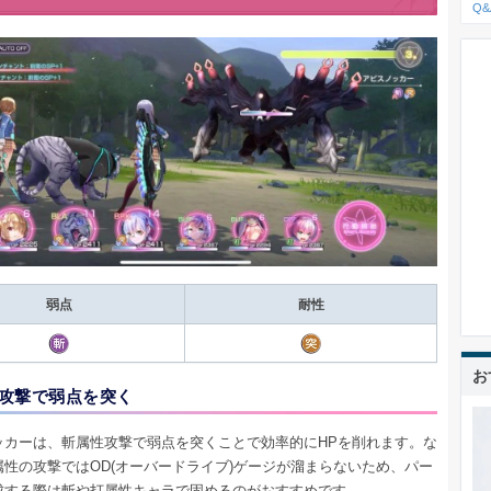
Q&
弱点
耐性
お
攻撃で弱点を突く
ッカーは、斬属性攻撃で弱点を突くことで効率的にHPを削れます。な
属性の攻撃ではOD(オーバードライブ)ゲージが溜まらないため、パー
成する際は斬や打属性キャラで固めるのがおすすめです。