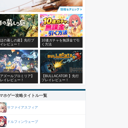
ほの暮しの庭】先行プ
10連ガチャを無課金で引
イレビュー！
く方法
アズールプロミリア】
【BULLACATOR 】先行
レイレビュー！
プレイレビュー！
マホゲー攻略タイトル一覧
サファイアスフィア
ドルフィンウェーブ