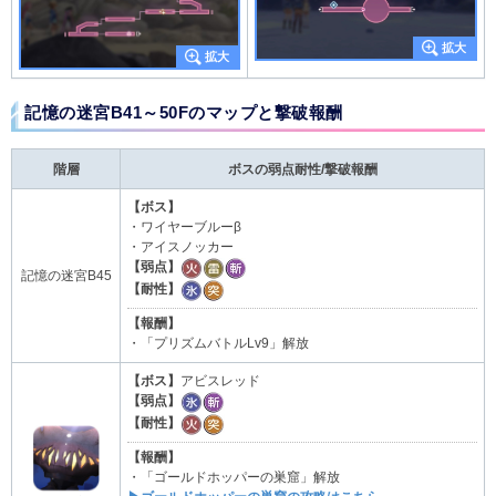
記憶の迷宮B41～50Fのマップと撃破報酬
階層
ボスの弱点耐性/撃破報酬
【ボス】
・ワイヤーブルーβ
・アイスノッカー
【弱点】
記憶の迷宮B45
【耐性】
【報酬】
・「プリズムバトルLv9」解放
【ボス】
アビスレッド
【弱点】
【耐性】
【報酬】
・「ゴールドホッパーの巣窟」解放