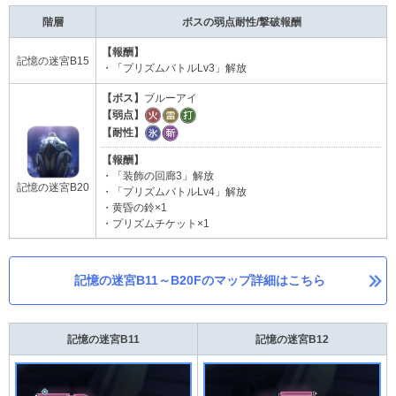
階層
ボスの弱点耐性/撃破報酬
【報酬】
記憶の迷宮B15
・「プリズムバトルLv3」解放
【ボス】
ブルーアイ
【弱点】
【耐性】
【報酬】
・「装飾の回廊3」解放
記憶の迷宮B20
・「プリズムバトルLv4」解放
・黄昏の鈴×1
・プリズムチケット×1
記憶の迷宮B11～B20Fのマップ詳細はこちら
記憶の迷宮B11
記憶の迷宮B12