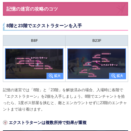
記憶の迷宮の攻略のコツ
8階と23階でエクストラターンを入手
B8F
B23F
記憶の迷宮では「8階」と「23階」を解放済みの場合、入場時に各階で
『エクストラターン』を2個を入手しましょう。8階でエンチャントを拾
ったら、1度ボス部屋を挟むと、敵とエンカウントせずに23階のエンチャ
ントまで辿り着けます。
エクストラターンは複数所持で効果が重複