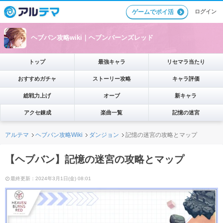
ログイン
ゲームでポイ活
ヘブバン攻略wiki｜ヘブンバーンズレッド
トップ
最強キャラ
リセマラ当たり
おすすめガチャ
ストーリー攻略
キャラ評価
総戦力上げ
オーブ
新キャラ
アクセ錬成
楽曲一覧
記憶の迷宮
アルテマ
ヘブバン攻略Wiki
ダンジョン
記憶の迷宮の攻略とマップ
【ヘブバン】記憶の迷宮の攻略とマップ
最終更新：2024年3月1日(金) 08:01