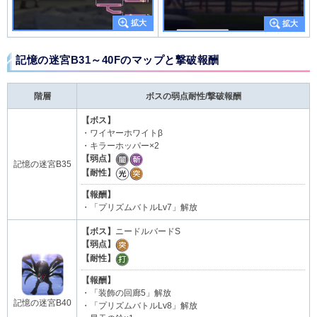
記憶の迷宮B31～40Fのマップと撃破報酬
階層
ボスの弱点耐性/撃破報酬
【ボス】
・ワイヤーホワイトβ
・キラーホッパー×2
【弱点】
記憶の迷宮B35
【耐性】
【報酬】
・「プリズムバトルLv7」解放
【ボス】
ニードルバードS
【弱点】
【耐性】
【報酬】
・「装飾の回廊5」解放
記憶の迷宮B40
・「プリズムバトルLv8」解放