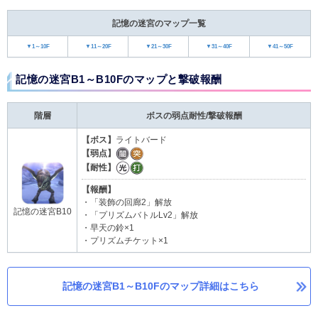
記憶の迷宮のマップ一覧
▼1～10F
▼11～20F
▼21～30F
▼31～40F
▼41～50F
記憶の迷宮B1～B10Fのマップと撃破報酬
階層
ボスの弱点耐性/撃破報酬
【ボス】
ライトバード
【弱点】
【耐性】
【報酬】
・「装飾の回廊2」解放
記憶の迷宮B10
・「プリズムバトルLv2」解放
・早天の鈴×1
・プリズムチケット×1
記憶の迷宮B1～B10Fのマップ詳細はこちら