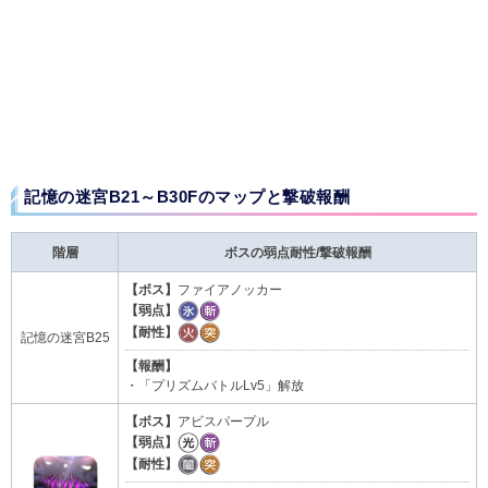
記憶の迷宮B21～B30Fのマップと撃破報酬
階層
ボスの弱点耐性/撃破報酬
【ボス】
ファイアノッカー
【弱点】
【耐性】
記憶の迷宮B25
【報酬】
・「プリズムバトルLv5」解放
【ボス】
アビスパープル
【弱点】
【耐性】