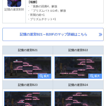
【報酬】
・「装飾の回廊4」解放
記憶の迷宮B30
・「プリズムバトルLv6」解放
・宵闇の鈴×1
・プリズムチケット×1
記憶の迷宮B21～B20Fのマップ詳細はこちら
記憶の迷宮B21
記憶の迷宮B22
記憶の迷宮B23
記憶の迷宮B24