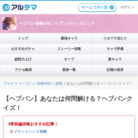
ログイン
ゲームでポイ活
ヘブバン攻略wiki｜ヘブンバーンズレッド
トップ
最強キャラ
リセマラ当たり
おすすめガチャ
ストーリー攻略
キャラ評価
総戦力上げ
オーブ
新キャラ
アクセ錬成
楽曲一覧
記憶の迷宮
アルテマ
ヘブバン攻略Wiki
速報
あなたは何問解ける？ヘブバンクイズ！
【ヘブバン】あなたは何問解ける？ヘブバンク
イズ！
4章前編攻略おすすめ記事！
・
フラットハンド攻略