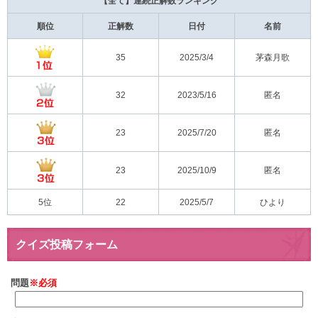
【全て】連続正解数ランキング
順位
正解数
日付
名前
35
2025/3/4
茅森月歌
32
2023/5/16
匿名
23
2025/7/20
匿名
23
2025/10/9
匿名
5位
22
2025/5/7
ひより
クイズ投稿フォーム
問題
※必須