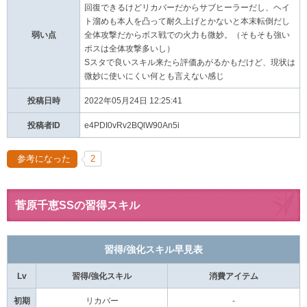
回復できるけどリカバーだからサブヒーラーだし、ヘイ
ト溜めも本人を凸って耐久上げとかないと本末転倒だし
弱い点
全体攻撃だからボス戦での火力も微妙。（そもそも強い
ボスは全体攻撃多いし）
Sスタで良いスキル来たら評価あがるかもだけど、現状は
微妙に使いにくい何とも言えない感じ
投稿日時
2022年05月24日 12:25:41
投稿者ID
e4PDI0vRv2BQlW90An5i
参考になった
2
菅原千恵SSの習得スキル
習得/強化スキル早見表
Lv
習得/強化スキル
消費アイテム
初期
リカバー
-