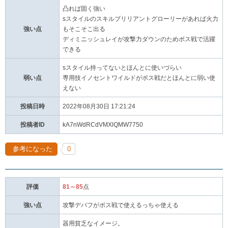
凸れば固く強い
sスタイルのスキルブリリアントグローリーがあれば火力
強い点
もそこそこ出る
ディミニッシュレイが攻撃力ダウンのためボス戦で活躍
できる
sスタイル持ってないとほんとに使いづらい
弱い点
専用技イノセントワイルドがボス戦だとほんとに弱い使
えない
投稿日時
2022年08月30日 17:21:24
投稿者ID
kA7nWdRCdVMXlQMW7750
参考になった
0
評価
81～85
点
強い点
攻撃デバフがボス戦で使えるっちゃ使える
器用貧乏なイメージ。