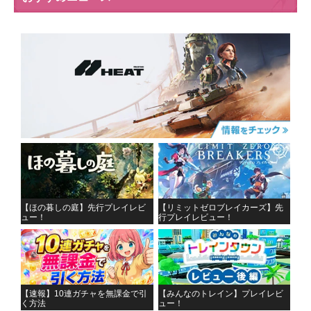
【ほの暮しの庭】先行プレイレビ
【リミットゼロブレイカーズ】先
ュー！
行プレイレビュー！
【速報】10連ガチャを無課金で引
【みんなのトレイン】プレイレビ
く方法
ュー！