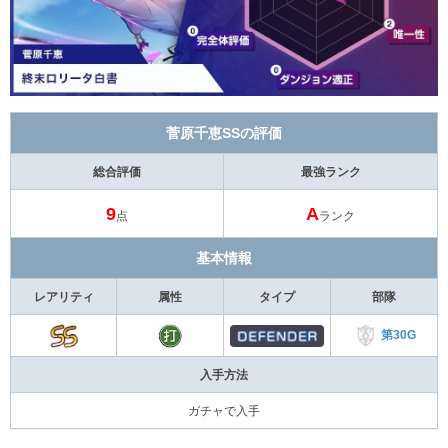
菅原千恵SSの評価
総合評価
最強ランク
9
A
点
ランク
基本情報
レアリティ
属性
タイプ
部隊
第30G
入手方法
ガチャで入手