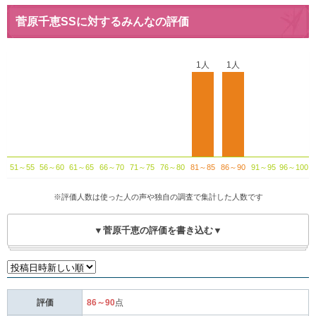
菅原千恵SSに対するみんなの評価
1人
1人
51～55
56～60
61～65
66～70
71～75
76～80
81～85
86～90
91～95
96～100
※評価人数は使った人の声や独自の調査で集計した人数です
▼菅原千恵の評価を書き込む▼
評価
86～90
点