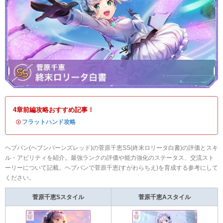
4章前編攻略おすすめ記事！
・
フラットハンド攻略
ヘブバン(ヘブンバーンズレッド)の菅原千恵SS(終末ロリータ白書)の評価とスキ
ル・アビリティを紹介。最強ランクの評価や能力強化のステータス、交流スト
ーリーについて記載。ヘブバンで菅原千恵(すがわらちえ)を育成する参考にして
ください。
菅原千恵Sスタイル
菅原千恵Aスタイル