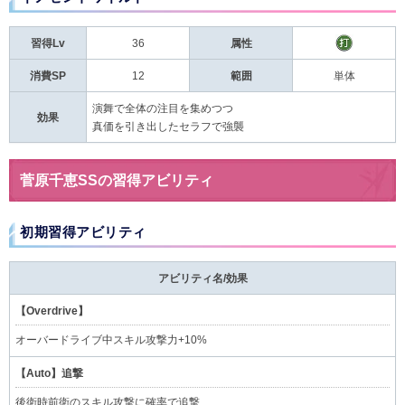
習得Lv
36
属性
消費SP
12
範囲
単体
演舞で全体の注目を集めつつ
効果
真価を引き出したセラフで強襲
菅原千恵SSの習得アビリティ
初期習得アビリティ
アビリティ名/効果
【Overdrive】
オーバードライブ中スキル攻撃力+10%
【Auto】追撃
後衛時前衛のスキル攻撃に確率で追撃