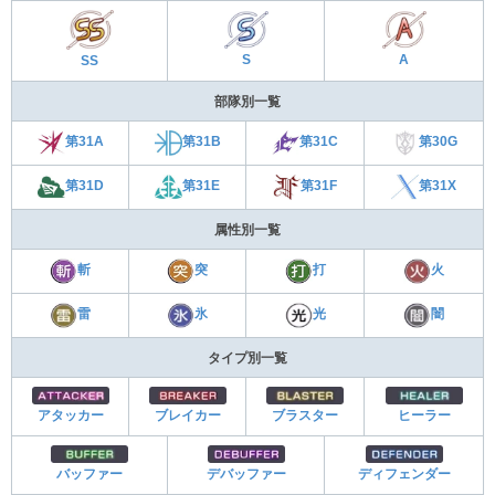
S
A
SS
部隊別一覧
第31C
第31A
第30G
第31B
第31E
第31F
第31D
第31X
属性別一覧
斬
突
打
火
雷
氷
光
闇
タイプ別一覧
アタッカー
ブレイカー
ブラスター
ヒーラー
バッファー
デバッファー
ディフェンダー