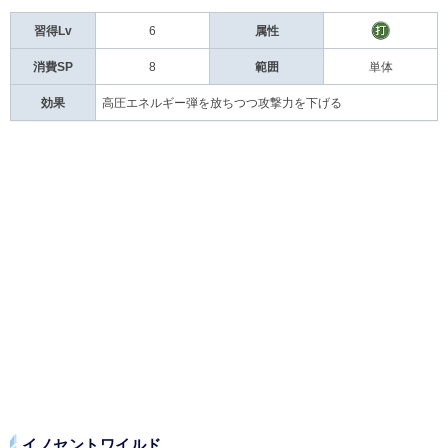
習得Lv
6
属性
消費SP
8
範囲
単体
効果
高圧エネルギー弾を放ちつつ攻撃力を下げる
イノセントワイルド