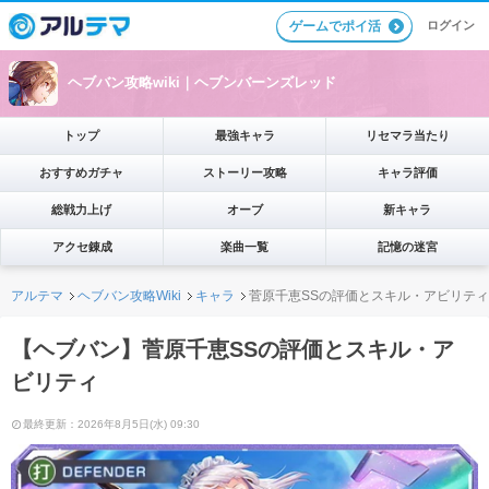
ログイン
ゲームでポイ活
ヘブバン攻略wiki｜ヘブンバーンズレッド
トップ
最強キャラ
リセマラ当たり
おすすめガチャ
ストーリー攻略
キャラ評価
総戦力上げ
オーブ
新キャラ
アクセ錬成
楽曲一覧
記憶の迷宮
アルテマ
ヘブバン攻略Wiki
キャラ
菅原千恵SSの評価とスキル・アビリティ
【ヘブバン】菅原千恵SSの評価とスキル・ア
ビリティ
最終更新：2026年8月5日(水) 09:30