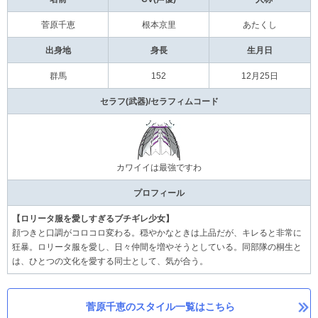
菅原千恵
根本京里
あたくし
出身地
身長
生月日
群馬
152
12月25日
セラフ(武器)/セラフィムコード
カワイイは最強ですわ
プロフィール
【ロリータ服を愛しすぎるブチギレ少女】
顔つきと口調がコロコロ変わる。穏やかなときは上品だが、キレると非常に
狂暴。ロリータ服を愛し、日々仲間を増やそうとしている。同部隊の桐生と
は、ひとつの文化を愛する同士として、気が合う。
菅原千恵のスタイル一覧はこちら