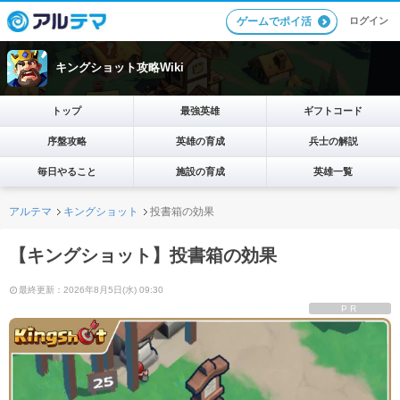
ログイン
ゲームでポイ活
キングショット攻略Wiki
トップ
最強英雄
ギフトコード
序盤攻略
英雄の育成
兵士の解説
毎日やること
施設の育成
英雄一覧
アルテマ
キングショット
投書箱の効果
【キングショット】投書箱の効果
最終更新：2026年8月5日(水) 09:30
PR