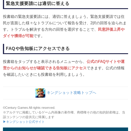
緊急支援要請には適切に答える
投書箱の緊急支援要請には、適切に答えましょう。緊急支援要請では住
民が直面した様々なトラブルについて報告を受け、2択の回答を迫られま
す。トラブルを解決する方向の回答を選択することで、
民意評価上昇や
ダイヤ獲得が可能
です。
FAQや告知板にアクセスできる
投書箱をタップすると表示されるメニューから、
公式のFAQサイトや運
営からのお知らせが確認できる告知板にアクセス
できます。公式の情報
を確認したいときにも投書箱を利用しましょう。
キングショット攻略トップへ
©Century Games All rights reserved.
※アルテマに掲載しているゲーム内画像の著作権、商標権その他の知的財産権は、当
該コンテンツの提供元に帰属します
▶キングショット公式サイト