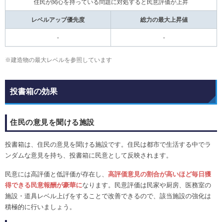
住民が関心を持っている問題に対処すると民意評価が上昇
レベルアップ優先度
総力の最大上昇値
-
-
※建造物の最大レベルを参照しています
投書箱の効果
住民の意見を聞ける施設
投書箱は、住民の意見を聞ける施設です。住民は都市で生活する中でラ
ンダムな意見を持ち、投書箱に民意として反映されます。
民意には高評価と低評価が存在し、
高評価意見の割合が高いほど毎日獲
得できる民意報酬が豪華に
なります。民意評価は民家や厨房、医務室の
施設・道具レベル上げをすることで改善できるので、該当施設の強化は
積極的に行いましょう。