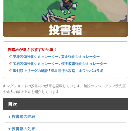
攻略班が選ぶおすすめ記事！
・
英雄装備強化シミュレーター
/
黄金強化シミュレーター
・
宝石装備強化シミュレーター
/
領主装備強化シミュレーター
・
聖剣頂上リーグの解説
/
双星同行の攻略｜ホワサバコラボ
キングショットの投書箱の効果を記載しています。施設のレベルアップ優先度
や総力の最大上昇も紹介しています。
目次
▼投書箱の詳細
▼投書箱の効果