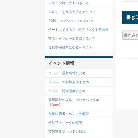
ログイン時にやるべきこと
フレンドを作る方法とメリット
書き
PC版キングショットの遊び方
チートはできる？ | 使うリスクや危険性
守るべきマナーや意識すること
復帰勢が最初にやるべきこと
イベント情報
イベント最新情報まとめ
イベントの参加条件まとめ
イベント開催頻度まとめ
双星同行の攻略｜ホワサバコラボ
【New】
炎竜の覇者イベントの解説
聖剣頂上リーグの解説
英雄進化ファンドの解説