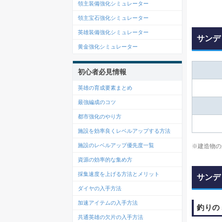
領主装備強化シミュレーター
領主宝石強化シミュレーター
英雄装備強化シミュレーター
サンデ
黄金強化シミュレーター
初心者必見情報
英雄の育成要素まとめ
最強編成のコツ
都市強化のやり方
施設を効率良くレベルアップする方法
施設のレベルアップ優先度一覧
※建造物の
資源の効率的な集め方
採集速度を上げる方法とメリット
サンデ
ダイヤの入手方法
加速アイテムの入手方法
釣りの
共通英雄の欠片の入手方法