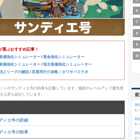
が選ぶおすすめ記事！
装備強化シミュレーター
/
黄金強化シミュレーター
装備強化シミュレーター
/
領主装備強化シミュレーター
頂上リーグの解説
/
双星同行の攻略｜ホワサバコラボ
ットのサンディエ号の効果を記載しています。施設のレベルアップ優先度
大上昇も紹介しています。
最
雑
に
雑
ディエ号の詳細
に
ディエ号の効果
雑
に