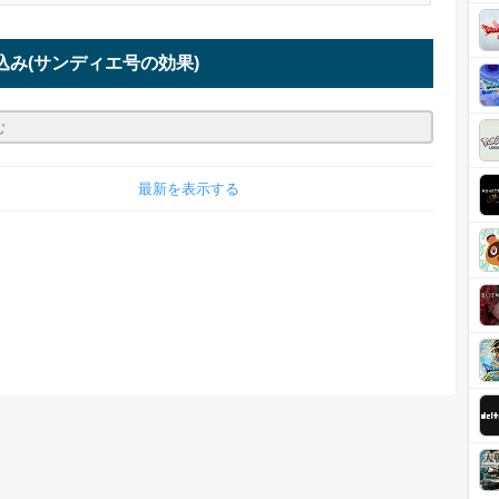
込み
(サンディエ号の効果)
最新を表示する