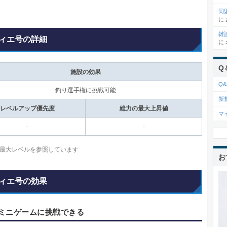
同
に
雑
ィエ号の詳細
に
Q
施設の効果
Q&
釣り選手権に挑戦可能
新
レベルアップ優先度
総力の最大上昇値
マ
-
-
最大レベルを参照しています
お
ィエ号の効果
ミニゲームに挑戦できる