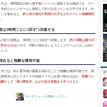
エ号は、期間限定の釣り選手権イベントに挑戦できる施設です。イベ
、魚釣りのミニゲームに挑戦して釣り記念コインを入手できます。釣
インを集めると、
釣り具の強化や英雄の欠片などのイベント報酬獲得
す。
【
数は3時間ごとに1回ずつ回復する
レ
ムの釣り回数は、3時間ごとに1回ずつ回復します。
釣り回数は最大10
か貯められない
ので、回数が溢れないようにミニゲームにはこまめに
しょう。
【
プ
埋めると報酬を獲得可能
エ号では、釣り選手権の図鑑を埋めることで報酬を獲得可能です。図
ス
進捗状況に応じてダイヤや加速アイテムを受け取れるほか、
図鑑コン
報酬として「海の夢紡ぎ」などの永久装飾を入手
できます。
キングショット攻略トップへ