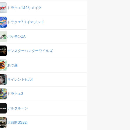
ドラクエ1&2リメイク
ドラクエ7リイマジンド
ポケモンZA
モンスターハンターワイルズ
あつ森
サイレントヒルf
ドラクエ3
デルタルーン
大戦略SSB2