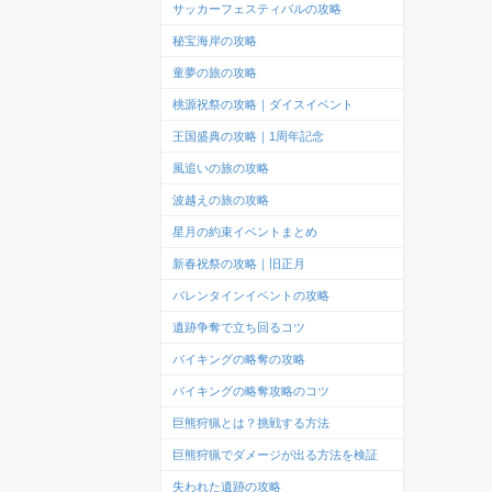
サッカーフェスティバルの攻略
秘宝海岸の攻略
童夢の旅の攻略
桃源祝祭の攻略｜ダイスイベント
王国盛典の攻略｜1周年記念
風追いの旅の攻略
波越えの旅の攻略
星月の約束イベントまとめ
新春祝祭の攻略｜旧正月
バレンタインイベントの攻略
遺跡争奪で立ち回るコツ
バイキングの略奪の攻略
バイキングの略奪攻略のコツ
巨熊狩猟とは？挑戦する方法
巨熊狩猟でダメージが出る方法を検証
失われた遺跡の攻略