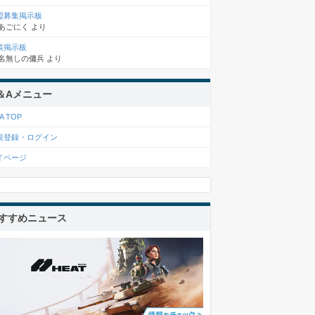
盟募集掲示板
あごにく
より
談掲示板
名無しの傭兵
より
＆Aメニュー
A TOP
規登録・ログイン
イページ
すすめニュース