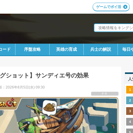
ゲームでポイ活
コード
序盤攻略
英雄の育成
兵士の解説
毎日
グショット】サンディエ号の効果
人
：2026年8月5日(水) 09:30
PR