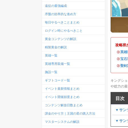
遠征の最強編成
序盤の効率的な進め方
毎日やるべきことまとめ
ログイン時にやるべきこと
黄金コンテンツの解説
攻略班
精製黄金の解説
・
英雄
英雄一覧
・
宝石
英雄専用装備一覧
・
聖剣
施設一覧
キングショ
ギフトコード一覧
や総力の最
イベント最新情報まとめ
イベント開催頻度まとめ
目次
コンテンツ解放日数まとめ
▼サン
課金のやり方｜王国の星の購入方法
▼サン
マスターシステムの解説