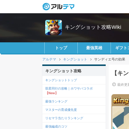
キングショット攻略Wiki
トップ
最強英雄
ギフト
アルテマ
キングショット
サンディエ号の効果
キングショット攻略
【キン
キングショットトップ
最終更新
双星同行の攻略｜ホワサバコラボ
【New】
最強ランキング
マスターの育成優先度
リセマラ当たりランキング
最強編成のコツ