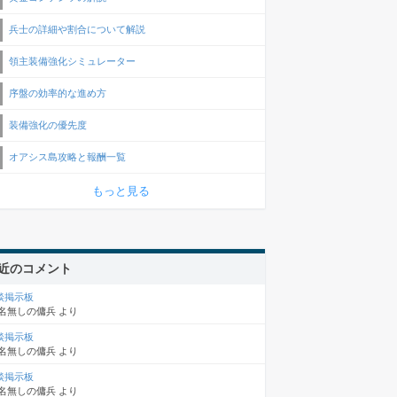
兵士の詳細や割合について解説
領主装備強化シミュレーター
序盤の効率的な進め方
装備強化の優先度
オアシス島攻略と報酬一覧
もっと見る
近のコメント
談掲示板
名無しの傭兵
より
談掲示板
名無しの傭兵
より
談掲示板
名無しの傭兵
より