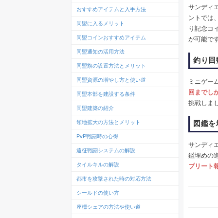
サンディ
おすすめアイテムと入手方法
ントでは
同盟に入るメリット
り記念コ
同盟コインおすすめアイテム
が可能で
同盟通知の活用方法
釣り回
同盟旗の設置方法とメリット
同盟資源の増やし方と使い道
ミニゲー
回までし
同盟本部を建設する条件
挑戦しま
同盟建築の紹介
図鑑を
領地拡大の方法とメリット
PvP戦闘時の心得
サンディ
遠征戦闘システムの解説
鑑埋めの
タイルキルの解説
プリート
都市を攻撃された時の対応方法
シールドの使い方
座標シェアの方法や使い道