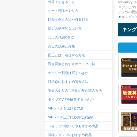
郊外でできること
©Century Ga
※アルテマ
オート狩猟のやり方
テンツの提
▶キングシ
巨獣を倒す方法や必要戦力
総力の効率的な上げ方
キング
兵士の詳細や割合
兵士の訓練と昇格
国王とは｜着任する方法
課金要素とおすすめパック一覧
デイリー割引は買うべきか
目的別のおすすめ課金方法
課金のやり方｜王国の星の購入方法
ダイヤでVIPを解放するべきか
VIPレベルを上げる方法
VIPレベル上げに必要な課金額
ショップの使い方やおすすめ商品
神秘ショップのおすすめ商品