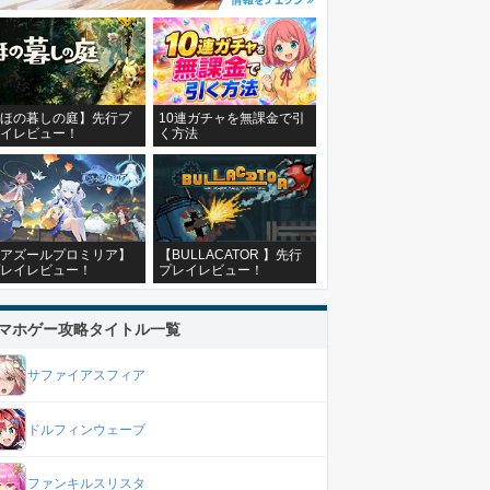
ほの暮しの庭】先行プ
10連ガチャを無課金で引
イレビュー！
く方法
アズールプロミリア】
【BULLACATOR 】先行
レイレビュー！
プレイレビュー！
マホゲー攻略タイトル一覧
サファイアスフィア
ドルフィンウェーブ
ファンキルスリスタ