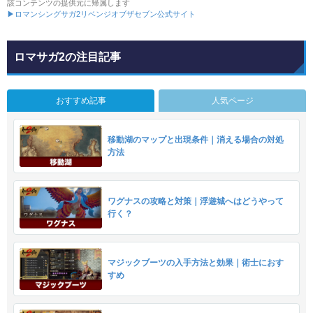
該コンテンツの提供元に帰属します
▶ロマンシングサガ2リベンジオブザセブン公式サイト
ロマサガ2の注目記事
おすすめ記事
人気ページ
移動湖のマップと出現条件｜消える場合の対処
方法
ワグナスの攻略と対策｜浮遊城へはどうやって
行く？
マジックブーツの入手方法と効果｜術士におす
すめ