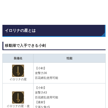
イロリナの星とは
移動湖で入手できる小剣
装備名
性能
【小剣】
攻撃力36
百花繚乱使用可能
イロリナの星
【小剣】
攻撃力43
百花繚乱使用可能
【素材】
イロリナの星・改
立派な角×5