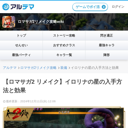
ログイン
ゲームでポイ活
ロマサガ2リメイク攻略wiki
トップ
ストーリー攻略
閃き適正
せんせい
おすすめクラス
最強キャラ
最強パーティ
キャラ一覧
陣形
アルテマ
ロマサガ2リメイク攻略
装備
イロリナの星の入手方法と効果
【ロマサガ2 リメイク】イロリナの星の入手方
法と効果
最終更新：2024年12月11日(水) 12:06