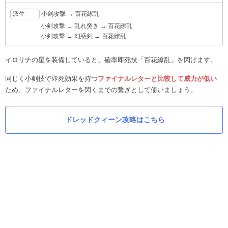
派生
小剣攻撃 → 百花繚乱
小剣攻撃 → 乱れ突き → 百花繚乱
小剣攻撃 → 幻惑剣 → 百花繚乱
イロリナの星を装備していると、確率即死技「百花繚乱」を閃けます。
同じく小剣技で即死効果を持つ
ファイナルレターと比較して威力が低い
ため、ファイナルレターを閃くまでの繋ぎとして使いましょう。
ドレッドクィーン攻略はこちら