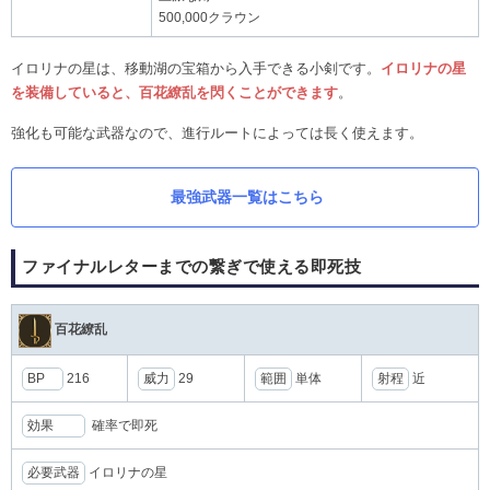
500,000クラウン
イロリナの星は、移動湖の宝箱から入手できる小剣です。
イロリナの星
を装備していると、百花繚乱を閃くことができます
。
強化も可能な武器なので、進行ルートによっては長く使えます。
最強武器一覧はこちら
ファイナルレターまでの繋ぎで使える即死技
百花繚乱
BP
216
威力
29
範囲
単体
射程
近
効果
確率で即死
必要武器
イロリナの星