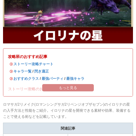
攻略班のおすすめ記事
・
ストーリー攻略チャート
・
キャラ一覧
/
閃き適正
・
おすすめクラス
/
最強パーティ
/
最強キャラ
もっと見る
ストーリー攻略のお供に読みたい記事！
ロマサガ2リメイク(ロマンシングサガ2リベンジオブザセブン)のイロリナの星
の入手方法と性能をご紹介。イロリナの星を開発できる素材や効果、装備する
ことで使える術などを記載しています。
関連記事