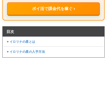
ポイ活で課金代を稼ぐ ›
目次
▼イロリナの星とは
▼イロリナの星の入手方法