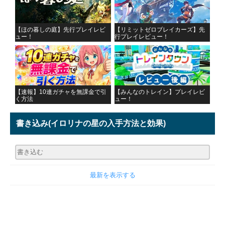
【ほの暮しの庭】先行プレイレビ
【リミットゼロブレイカーズ】先
ュー！
行プレイレビュー！
【速報】10連ガチャを無課金で引
【みんなのトレイン】プレイレビ
く方法
ュー！
書き込み
(イロリナの星の入手方法と効果)
最新を表示する