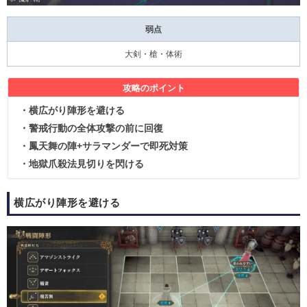
弱点
大剣・槍・体術
攻略のポイント
・横広がり陣形を避ける
・警戒行動の全体攻撃の前に回復
・鳳天舞の陣+サラマンダーで即死対策
・地獄爪殺法見切りを閃ける
横広がり陣形を避ける