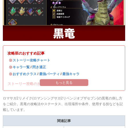
攻略班のおすすめ記事
・
ストーリー攻略チャート
・
キャラ一覧
/
閃き適正
・
おすすめクラス
/
最強パーティ
/
最強キャラ
もっと見る
ストーリー攻略のお供に読みたい記事！
ロマサガ2リメイク(ロマンシングサガ2リベンジオブザセブン)の黒竜の倒し方
をご紹介。黒竜の攻略法やステータス、出現場所や条件、使用する技などを記
載しています。
関連記事