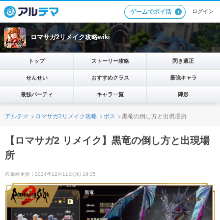
ログイン
ゲームでポイ活
ロマサガ2リメイク攻略wiki
トップ
ストーリー攻略
閃き適正
せんせい
おすすめクラス
最強キャラ
最強パーティ
キャラ一覧
陣形
アルテマ
ロマサガ2リメイク攻略
ボス
黒竜の倒し方と出現場所
【ロマサガ2 リメイク】黒竜の倒し方と出現場
所
最終更新：2024年12月11日(水) 18:35