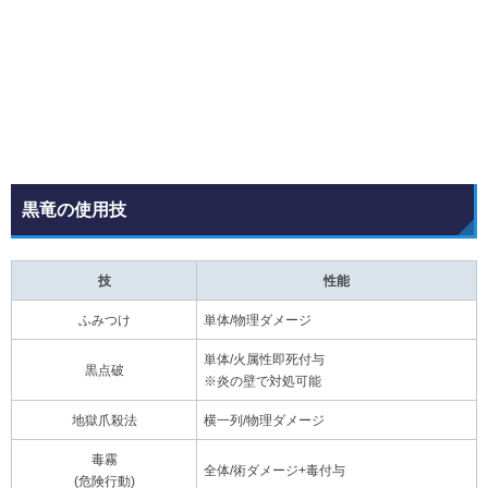
黒竜の使用技
技
性能
ふみつけ
単体/物理ダメージ
単体/火属性即死付与
黒点破
※炎の壁で対処可能
地獄爪殺法
横一列/物理ダメージ
毒霧
全体/術ダメージ+毒付与
(危険行動)