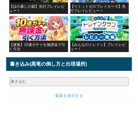
【ほの暮しの庭】先行プレイレビ
【リミットゼロブレイカーズ】先
ュー！
行プレイレビュー！
【速報】10連ガチャを無課金で引
【みんなのトレイン】プレイレビ
く方法
ュー！
書き込み
(黒竜の倒し方と出現場所)
最新を表示する