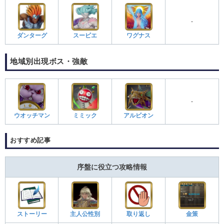
-
ダンターグ
スービエ
ワグナス
地域別出現ボス・強敵
-
ウオッチマン
ミミック
アルビオン
おすすめ記事
序盤に役立つ攻略情報
ストーリー
主人公性別
取り返し
金策