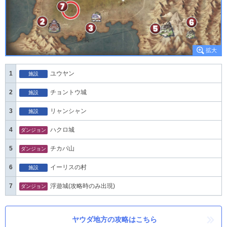
1
ユウヤン
施設
2
チョントウ城
施設
3
リャンシャン
施設
4
ハクロ城
ダンジョン
5
チカパ山
ダンジョン
6
イーリスの村
施設
7
浮遊城(攻略時のみ出現)
ダンジョン
ヤウダ地方の攻略はこちら