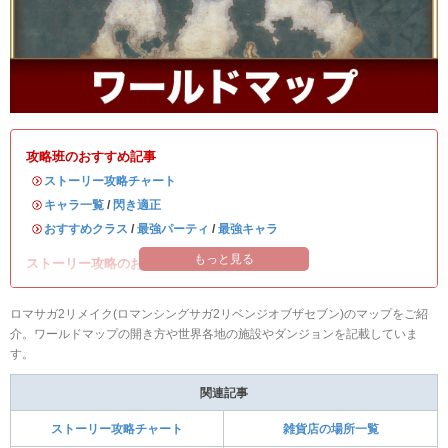
攻略班のおすすめ記事
・
ストーリー攻略チャート
・
キャラ一覧
/
閃き適正
・
おすすめクラス
/
最強パーティ
/
最強キャラ
もっと見る
ストーリー攻略のお供に読みたい記事！
ロマサガ2リメイク(ロマンシングサガ2リベンジオブザセブン)のマップをご紹
介。ワールドマップの開き方や世界各地の施設やダンジョンを記載していま
す。
関連記事
ストーリー攻略チャート
雑貨店の場所一覧