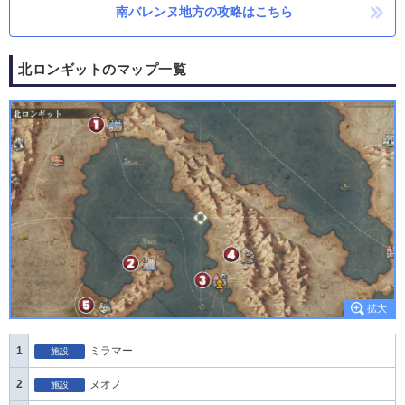
南バレンヌ地方の攻略はこちら
北ロンギットのマップ一覧
1
ミラマー
施設
2
ヌオノ
施設