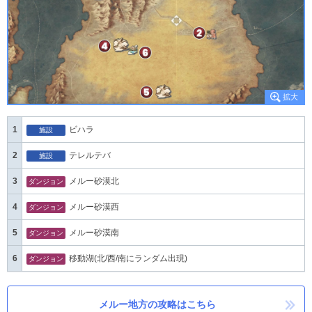
1
ビハラ
施設
2
テレルテバ
施設
3
メルー砂漠北
ダンジョン
4
メルー砂漠西
ダンジョン
5
メルー砂漠南
ダンジョン
6
移動湖(北/西/南にランダム出現)
ダンジョン
メルー地方の攻略はこちら