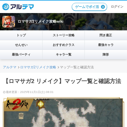
ログイン
ゲームでポイ活
ロマサガ2リメイク攻略wiki
トップ
ストーリー攻略
閃き適正
せんせい
おすすめクラス
最強キャラ
最強パーティ
キャラ一覧
陣形
アルテマ
ロマサガ2リメイク攻略
マップ一覧と確認方法
【ロマサガ2 リメイク】マップ一覧と確認方法
最終更新：2025年11月1日(土) 08:01