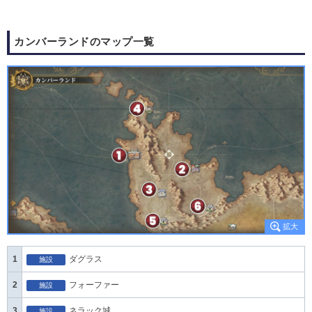
カンバーランドのマップ一覧
1
ダグラス
施設
2
フォーファー
施設
3
ネラック城
施設