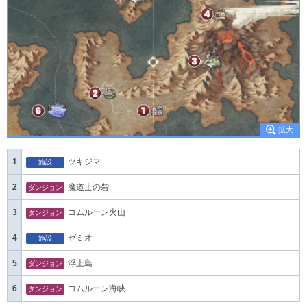
1
ツキジマ
施設
2
魔道士の砦
ダンジョン
3
コムルーン火山
ダンジョン
4
ゼミオ
施設
5
浮上島
ダンジョン
6
コムルーン海峡
ダンジョン