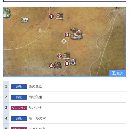
1
西の集落
施設
2
南の集落
施設
3
サバンナ
ダンジョン
4
モールの穴
施設