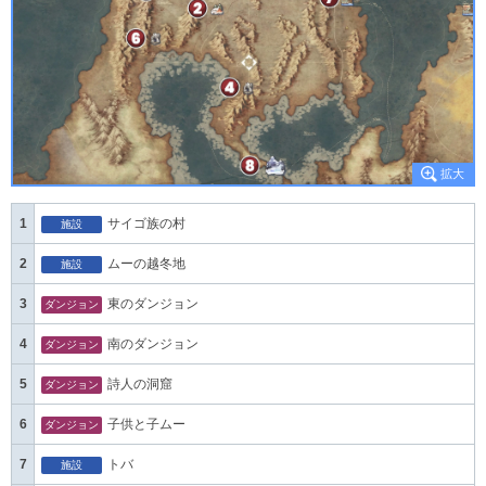
1
サイゴ族の村
施設
2
ムーの越冬地
施設
3
東のダンジョン
ダンジョン
4
南のダンジョン
ダンジョン
5
詩人の洞窟
ダンジョン
6
子供と子ムー
ダンジョン
7
トバ
施設