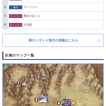
2
マーメイド
施設
3
魔女のほこら
ダンジョン
4
沈没船
ダンジョン
南ロンギット地方の攻略はこちら
氷海のマップ一覧