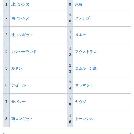
1
北バレンヌ
9
氷海
1
2
南バレンヌ
ステップ
0
1
3
北ロンギット
メルー
1
1
4
カンバーランド
アウストラス
2
1
5
ルドン
コムルーン島
3
1
6
ナゼール
サラマット
4
1
7
サバンナ
ヤウダ
5
1
8
南ロンギット
トーレンス
6