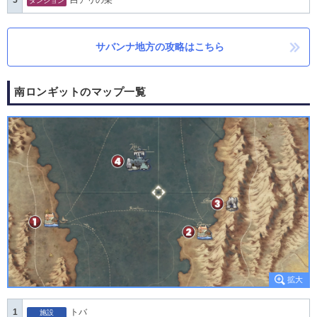
5
白アリの巣
ダンジョン
サバンナ地方の攻略はこちら
南ロンギットのマップ一覧
1
トバ
施設