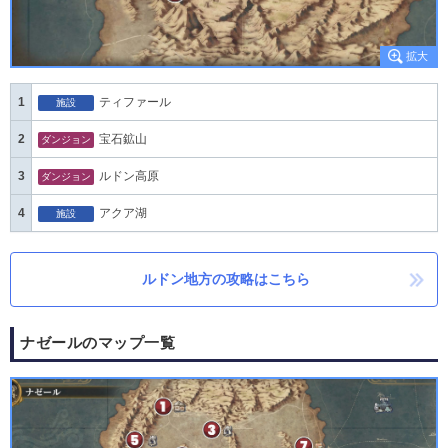
1
ティファール
施設
2
宝石鉱山
ダンジョン
3
ルドン高原
ダンジョン
4
アクア湖
施設
ルドン地方の攻略はこちら
ナゼールのマップ一覧