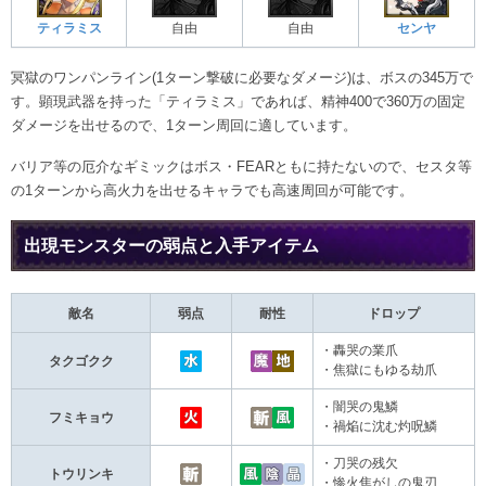
ティラミス
自由
自由
センヤ
冥獄のワンパンライン(1ターン撃破に必要なダメージ)は、ボスの345万で
す。顕現武器を持った「ティラミス」であれば、精神400で360万の固定
ダメージを出せるので、1ターン周回に適しています。
バリア等の厄介なギミックはボス・FEARともに持たないので、セスタ等
の1ターンから高火力を出せるキャラでも高速周回が可能です。
出現モンスターの弱点と入手アイテム
敵名
弱点
耐性
ドロップ
・轟哭の業爪
タクゴクク
・焦獄にもゆる劫爪
・闇哭の鬼鱗
フミキョウ
・禍焔に沈む灼呪鱗
・刀哭の残欠
トウリンキ
・惨火焦がしの鬼刃