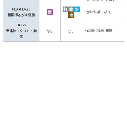
FEAR Lv.90
・焦獄結晶・劫炎
根国揺るがす怪腕
BOSS
・白陽和魂石×600
天津神ツクヨミ・御
なし
なし
体