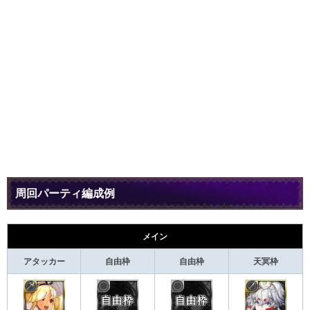
周回パーティ編成例
メイン
アタッカー
自由枠
自由枠
天冥枠