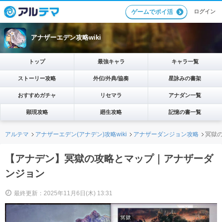
ログイン
ゲームでポイ活
アナザーエデン攻略wiki
トップ
最強キャラ
キャラ一覧
ストーリー攻略
外伝/外典/協奏
星詠みの書架
おすすめガチャ
リセマラ
アナダン一覧
顕現攻略
廻生攻略
記憶の書一覧
アルテマ
アナザーエデン(アナデン)攻略wiki
アナザーダンジョン攻略
冥獄
【アナデン】冥獄の攻略とマップ｜アナザーダ
ンジョン
最終更新：2025年11月6日(木) 13:31