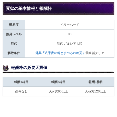
冥獄の基本情報と報酬枠
難易度
ベリーハード
推奨レベル
80
時代
現代 ガルレア大陸
解放条件
外典「八千夜の咎とまつろわぬ刃」
最終話クリア
報酬枠の必要天冥値
報酬1枠目
報酬2枠目
報酬3枠目
条件なし
天or冥60以上
天or冥120以上