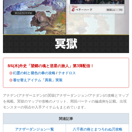
8/6(木)外史「望郷の魂と逆星の旅人」第3弾配信！
・
幻霊の剣と褪色の拳の攻略
/
テオドロス
・
着せ替えアイテム「異装」実装
アナデン(アナザーエデン)の冥獄(アナザーダンジョン/アナダン)の攻略とマップ
を掲載。冥獄のマップや攻略のメリット、周回パーティの編成例を記載。出現
モンスターの弱点や入手アイテムもまとめています。
関連記事
アナザーダンジョン一覧
八千夜の咎とまつろわぬ刃攻略