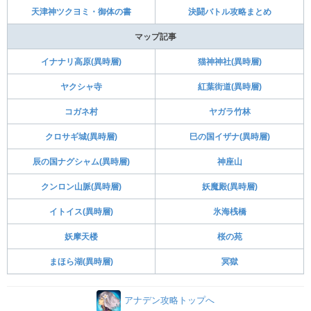
天津神ツクヨミ・御体の書
決闘バトル攻略まとめ
マップ記事
イナナリ高原(異時層)
猫神神社(異時層)
ヤクシャ寺
紅葉街道(異時層)
コガネ村
ヤガラ竹林
クロサギ城(異時層)
巳の国イザナ(異時層)
辰の国ナグシャム(異時層)
神座山
クンロン山脈(異時層)
妖魔殿(異時層)
イトイス(異時層)
氷海桟橋
妖摩天楼
桜の苑
まほら湖(異時層)
冥獄
アナデン攻略トップへ