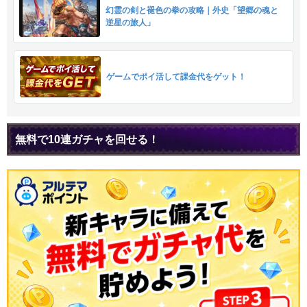
幻霊の剣と褪色の拳の攻略｜外史「望郷の魂と
逆星の旅人」
ゲームでポイ活して課金代をゲット！
無料で10連ガチャを回せる！