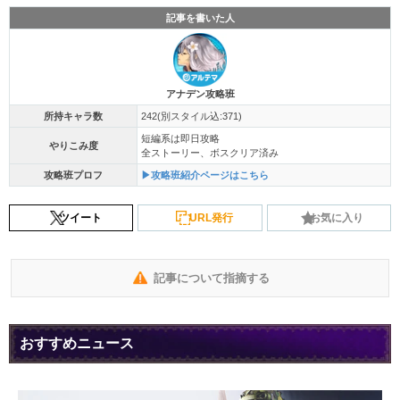
記事を書いた人
アナデン攻略班
所持キャラ数
242(別スタイル込:371)
短編系は即日攻略
やりこみ度
全ストーリー、ボスクリア済み
攻略班プロフ
▶攻略班紹介ページはこちら
ツイート
URL発行
お気に入り
記事について指摘する
おすすめニュース