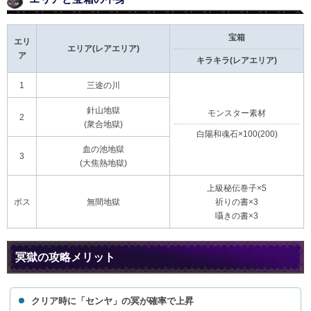
宝箱
エリ
エリア(レアエリア)
ア
キラキラ(レアエリア)
1
三途の川
針山地獄
モンスター素材
2
(衆合地獄)
白陽和魂石×100(200)
血の池地獄
3
(大焦熱地獄)
上級秘伝巻子×5
ボス
無間地獄
祈りの書×3
囁きの書×3
冥獄の攻略メリット
クリア時に「センヤ」の冥が確率で上昇