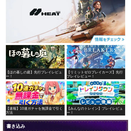
【ほの暮しの庭】先行プレイレビュ
【リミットゼロブレイカーズ】先行
ー！
プレイレビュー！
【速報】10連ガチャを無課金で引く
【みんなのトレイン】プレイレビュ
方法
ー！
書き込み