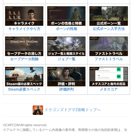
キャラメイクやり方
ポーンの性格
公式ポーン入手方法
セーブデータ削除
ジョブ一覧
ファストトラベル
Steam必要スペック
評価評判
メタスコア
ドラゴンズドグマ2攻略トップへ
©CAPCOM All rights reserved.
※アルテマに掲載しているゲーム内画像の著作権、商標権その他の知的財産権は、当