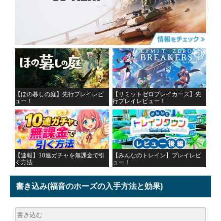
【ほの暮しの庭】先行プレイレビ
【リミットゼロブレイカーズ】先
ュー！
行プレイレビュー！
【速報】10連ガチャを無課金で引
【みんなのトレイン】プレイレビ
く方法
ュー！
書き込み
(福音のホーズの入手方法と効果)