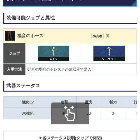
装備可能ジョブと属性
福音のホーズ
脚
防具種
ジョブ
入手方法
関所宿場町のセレステの武器屋で購入
武器ステータス
強化Lv
攻撃
魔力
斬力
打
未強化
40
53
3
3
scroll
▼各ステータス説明(タップで開閉)