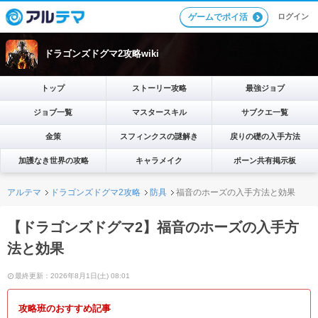
ログイン
ゲームでポイ活
ドラゴンズドグマ2攻略wiki
トップ
ストーリー攻略
最強ジョブ
ジョブ一覧
マスタースキル
サブクエ一覧
金策
スフィンクスの謎解き
戻りの礎の入手方法
加護なき世界の攻略
キャラメイク
ポーン共有掲示板
アルテマ
ドラゴンズドグマ2攻略
防具
福音のホーズの入手方法と効果
【ドラゴンズドグマ2】福音のホーズの入手方
法と効果
最終更新：2026年8月1日(土) 08:01
攻略班のおすすめ記事