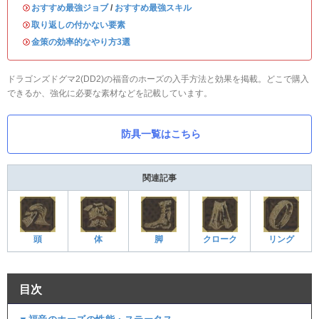
・
おすすめ最強ジョブ
/
おすすめ最強スキル
・
取り返しの付かない要素
・
金策の効率的なやり方3選
ドラゴンズドグマ2(DD2)の福音のホーズの入手方法と効果を掲載。どこで購入
できるか、強化に必要な素材などを記載しています。
防具一覧はこちら
関連記事
頭
体
脚
クローク
リング
目次