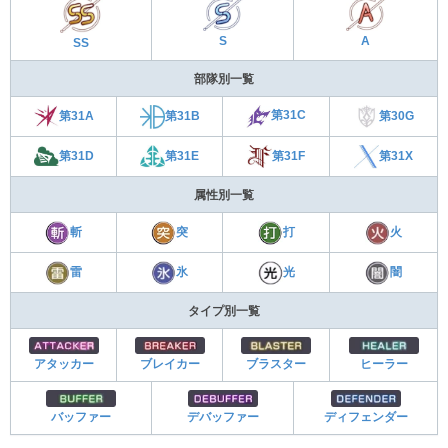
S
A
SS
部隊別一覧
第31C
第31A
第30G
第31B
第31E
第31F
第31D
第31X
属性別一覧
斬
突
打
火
雷
氷
光
闇
タイプ別一覧
アタッカー
ブレイカー
ブラスター
ヒーラー
バッファー
デバッファー
ディフェンダー