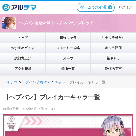
ログイン
ゲームでポイ活
ヘブバン攻略wiki｜ヘブンバーンズレッド
トップ
最強キャラ
リセマラ当たり
おすすめガチャ
ストーリー攻略
キャラ評価
総戦力上げ
オーブ
新キャラ
アクセ錬成
楽曲一覧
記憶の迷宮
アルテマ
ヘブバン攻略Wiki
キャラ
ブレイカーキャラ一覧
【ヘブバン】ブレイカーキャラ一覧
最終更新：2022年5月27日(金) 13:10