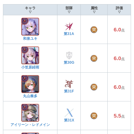
キャラ
部隊
属性
評価
▽
▽
▽
▽
6.0
点
第31A
和泉ユキ
6.0
点
第30G
小笠原緋雨
6.0
点
第31F
丸山奏多
5.5
点
第31X
アイリーン・レドメイン