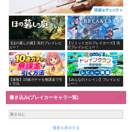
【ほの暮しの庭】先行プレイレビ
【リミットゼロブレイカーズ】先
ュー！
行プレイレビュー！
【速報】10連ガチャを無課金で引
【みんなのトレイン】プレイレビ
く方法
ュー！
書き込み
(ブレイカーキャラ一覧)
最新を表示する