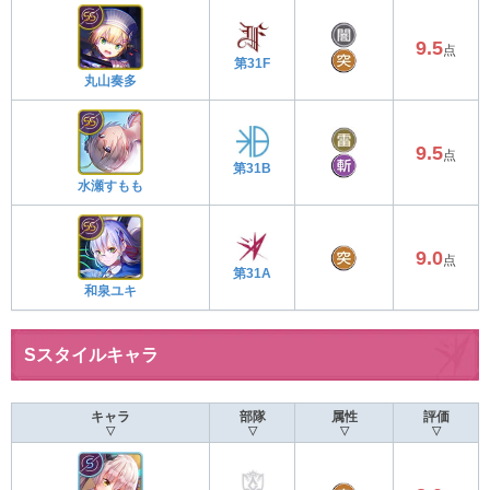
9.5
点
第31F
丸山奏多
9.5
点
第31B
水瀬すもも
9.0
点
第31A
和泉ユキ
Sスタイルキャラ
キャラ
部隊
属性
評価
▽
▽
▽
▽