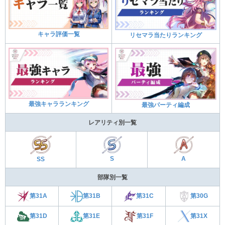
キャラ評価一覧
リセマラ当たりランキング
最強キャラランキング
最強パーティ編成
レアリティ別一覧
S
A
SS
部隊別一覧
第31C
第31A
第30G
第31B
第31E
第31F
第31D
第31X