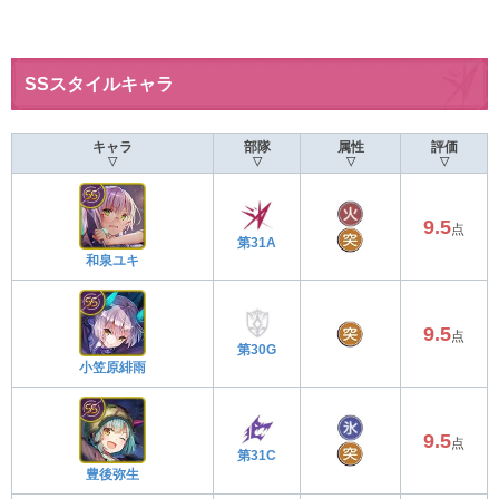
SSスタイルキャラ
キャラ
部隊
属性
評価
▽
▽
▽
▽
9.5
点
第31A
和泉ユキ
9.5
点
第30G
小笠原緋雨
9.5
点
第31C
豊後弥生