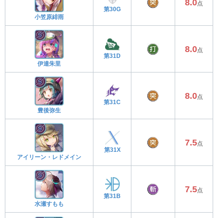
8.0
点
第30G
小笠原緋雨
8.0
点
第31D
伊達朱里
8.0
点
第31C
豊後弥生
7.5
点
第31X
アイリーン・レドメイン
7.5
点
第31B
水瀬すもも