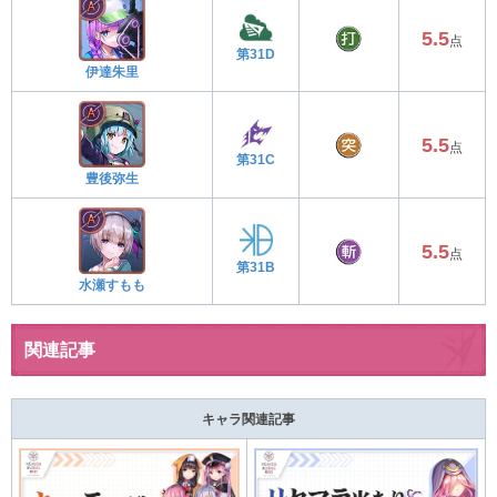
5.5
点
第31D
伊達朱里
5.5
点
第31C
豊後弥生
5.5
点
第31B
水瀬すもも
関連記事
キャラ関連記事