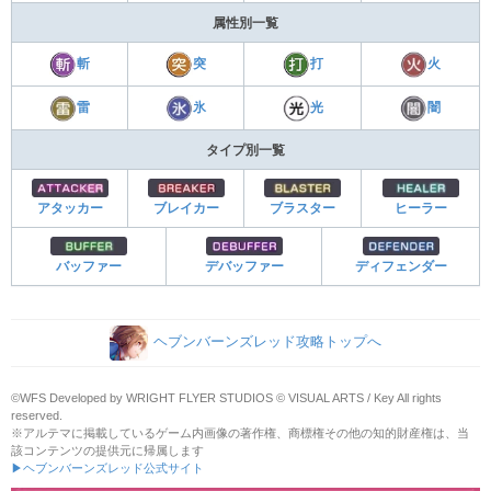
属性別一覧
斬
突
打
火
雷
氷
光
闇
タイプ別一覧
アタッカー
ブレイカー
ブラスター
ヒーラー
バッファー
デバッファー
ディフェンダー
ヘブンバーンズレッド攻略トップへ
©WFS Developed by WRIGHT FLYER STUDIOS © VISUAL ARTS / Key All rights
reserved.
※アルテマに掲載しているゲーム内画像の著作権、商標権その他の知的財産権は、当
該コンテンツの提供元に帰属します
▶ヘブンバーンズレッド公式サイト