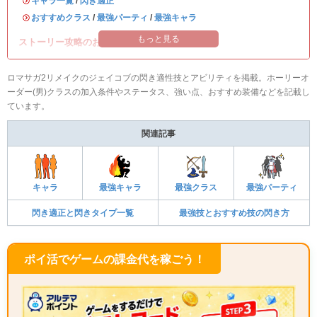
・
キャラ一覧
/
閃き適正
・
おすすめクラス
/
最強パーティ
/
最強キャラ
もっと見る
ストーリー攻略のお供に読みたい記事！
ロマサガ2リメイクのジェイコブの閃き適性技とアビリティを掲載。ホーリーオ
ーダー(男)クラスの加入条件やステータス、強い点、おすすめ装備などを記載し
ています。
関連記事
キャラ
最強キャラ
最強クラス
最強パーティ
閃き適正と閃きタイプ一覧
最強技とおすすめ技の閃き方
ポイ活でゲームの課金代を稼ごう！