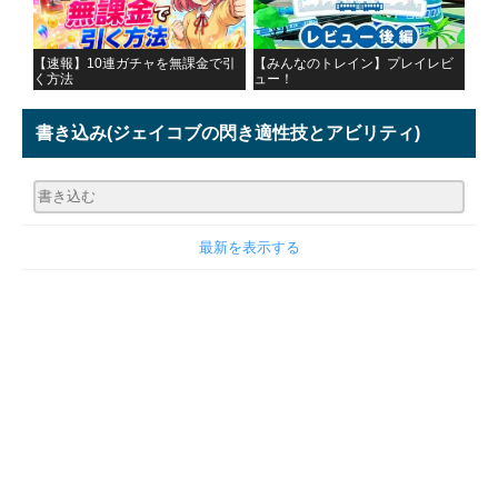
【速報】10連ガチャを無課金で引
【みんなのトレイン】プレイレビ
く方法
ュー！
書き込み
(ジェイコブの閃き適性技とアビリティ)
最新を表示する