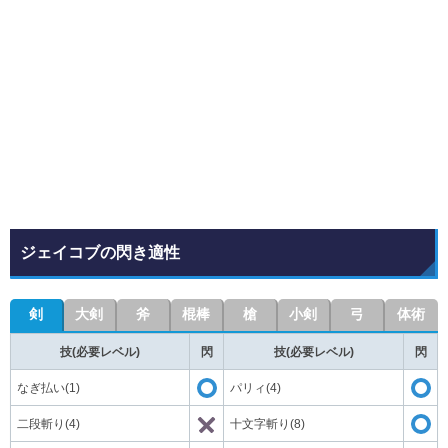
ジェイコブの閃き適性
剣
大剣
斧
棍棒
槍
小剣
弓
体術
技(必要レベル)
閃
技(必要レベル)
閃
なぎ払い(1)
パリィ(4)
二段斬り(4)
十文字斬り(8)