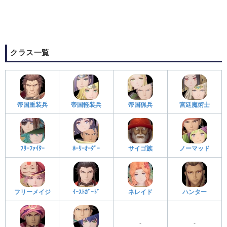
クラス一覧
帝国重装兵
帝国軽装兵
帝国猟兵
宮廷魔術士
ﾌﾘｰﾌｧｲﾀｰ
ﾎｰﾘｰｵｰﾀﾞｰ
サイゴ族
ノーマッド
フリーメイジ
ｲｰｽﾄｶﾞｰﾄﾞ
ネレイド
ハンター
-
-