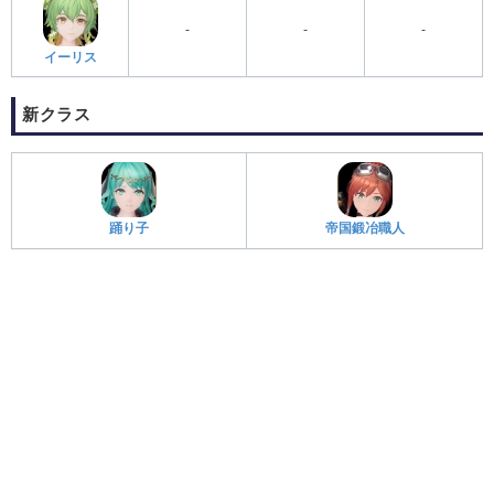
-
-
-
イーリス
新クラス
踊り子
帝国鍛冶職人