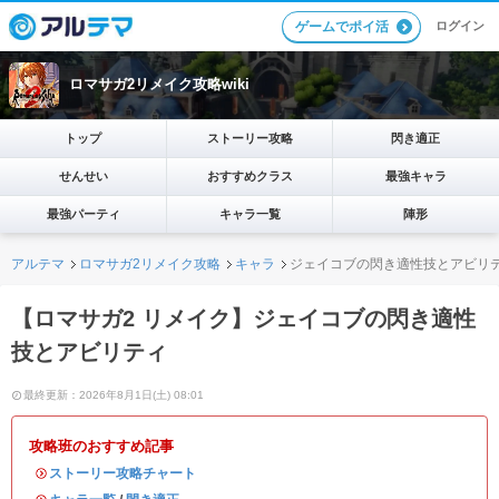
ログイン
ゲームでポイ活
ロマサガ2リメイク攻略wiki
トップ
ストーリー攻略
閃き適正
せんせい
おすすめクラス
最強キャラ
最強パーティ
キャラ一覧
陣形
アルテマ
ロマサガ2リメイク攻略
キャラ
ジェイコブの閃き適性技とアビリ
【ロマサガ2 リメイク】ジェイコブの閃き適性
技とアビリティ
最終更新：2026年8月1日(土) 08:01
攻略班のおすすめ記事
・
ストーリー攻略チャート