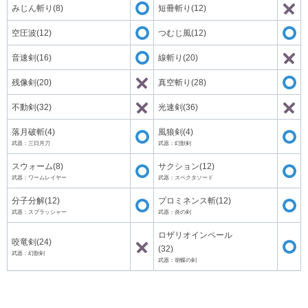
みじん斬り(8)
短冊斬り(12)
空圧波(12)
つむじ風(12)
音速剣(16)
線斬り(20)
残像剣(20)
真空斬り(28)
不動剣(32)
光速剣(36)
落月破斬(4)
風狼剣(4)
武器：三日月刀
武器：幻獣剣
スウォーム(8)
サクション(12)
武器：ワームレイヤー
武器：スペクタソード
分子分解(12)
プロミネンス斬(12)
武器：スプラッシャー
武器：炎の剣
ロザリオインペール
咬竜剣(24)
(32)
武器：幻獣剣
武器：胡蝶の剣