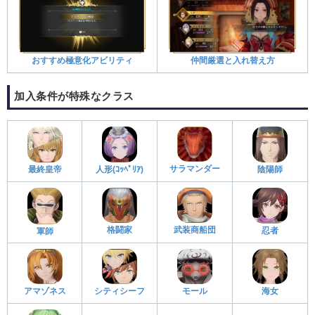
おすすめ極意化アビリティ
仲間厳選と入れ替え方
加入条件が特殊なクラス
サラマンダー
最終皇帝
人形(ｺｯﾍﾟﾘｱ)
陰陽師
格闘家
武装商船団
忍者
軍師
アマゾネス
シティシーフ
モール
海女