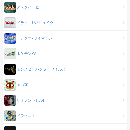
タスクバーヒーロー
ドラクエ1&2リメイク
ドラクエ7リイマジンド
ポケモンZA
モンスターハンターワイルズ
あつ森
サイレントヒルf
ドラクエ3