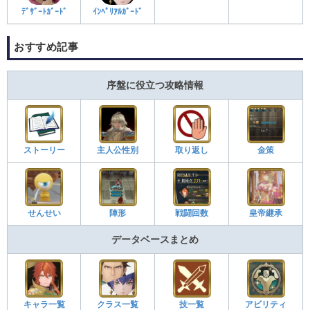
ﾃﾞｻﾞｰﾄｶﾞｰﾄﾞ
ｲﾝﾍﾟﾘｱﾙｶﾞｰﾄﾞ
おすすめ記事
序盤に役立つ攻略情報
ストーリー
主人公性別
取り返し
金策
せんせい
陣形
戦闘回数
皇帝継承
データベースまとめ
キャラ一覧
クラス一覧
技一覧
アビリティ