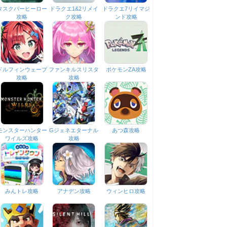
タスクバーヒーロー
ドラクエ1&2リメイ
ドラクエ7リイマジ
攻略
ク攻略
ンド攻略
ドルフィンウェーブ
ファンキルスリスタ
ポケモンZA攻略
攻略
攻略
モンスターハンター
Gジェネエターナル
あつ森攻略
ワイルズ攻略
攻略
みんトレ攻略
アナデン攻略
ウィンヒロ攻略