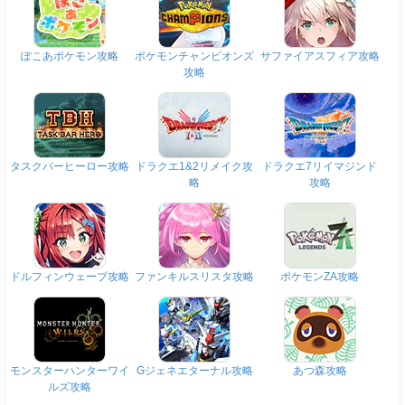
ぽこあポケモン攻略
ポケモンチャンピオンズ
サファイアスフィア攻略
攻略
タスクバーヒーロー攻略
ドラクエ1&2リメイク攻
ドラクエ7リイマジンド
略
攻略
ドルフィンウェーブ攻略
ファンキルスリスタ攻略
ポケモンZA攻略
モンスターハンターワイ
Gジェネエターナル攻略
あつ森攻略
ルズ攻略