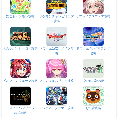
ぽこあポケモン攻略
ポケモンチャンピオンズ
サファイアスフィア攻略
攻略
タスクバーヒーロー攻略
ドラクエ1&2リメイク攻
ドラクエ7リイマジンド
略
攻略
ドルフィンウェーブ攻略
ファンキルスリスタ攻略
ポケモンZA攻略
モンスターハンターワイ
Gジェネエターナル攻略
あつ森攻略
ルズ攻略