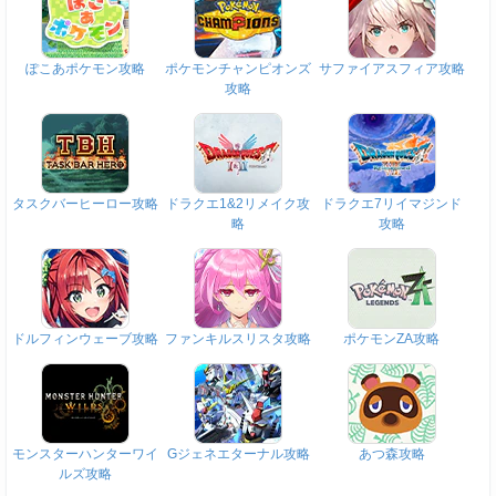
ぽこあポケモン攻略
ポケモンチャンピオンズ
サファイアスフィア攻略
攻略
タスクバーヒーロー攻略
ドラクエ1&2リメイク攻
ドラクエ7リイマジンド
略
攻略
ドルフィンウェーブ攻略
ファンキルスリスタ攻略
ポケモンZA攻略
モンスターハンターワイ
Gジェネエターナル攻略
あつ森攻略
ルズ攻略