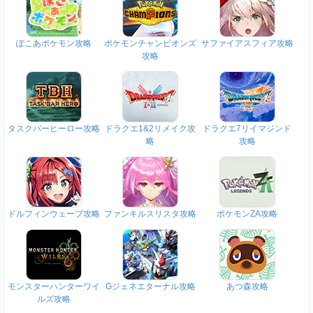
ぽこあポケモン攻略
ポケモンチャンピオンズ
サファイアスフィア攻略
攻略
タスクバーヒーロー攻略
ドラクエ1&2リメイク攻
ドラクエ7リイマジンド
略
攻略
ドルフィンウェーブ攻略
ファンキルスリスタ攻略
ポケモンZA攻略
モンスターハンターワイ
Gジェネエターナル攻略
あつ森攻略
ルズ攻略