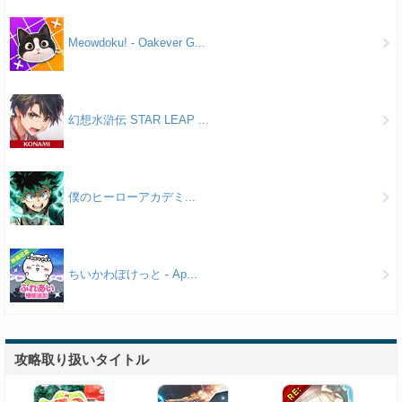
Meowdoku! - Oakever G...
幻想水滸伝 STAR LEAP ...
僕のヒーローアカデミ...
ちいかわぽけっと - Ap...
攻略取り扱いタイトル